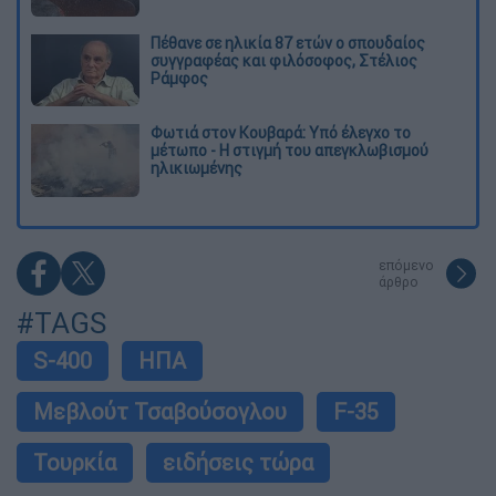
Πέθανε σε ηλικία 87 ετών ο σπουδαίος
συγγραφέας και φιλόσοφος, Στέλιος
Ράμφος
Φωτιά στον Κουβαρά: Υπό έλεγχο το
μέτωπο - Η στιγμή του απεγκλωβισμού
ηλικιωμένης
επόμενο
άρθρο
#TAGS
S-400
ΗΠΑ
Μεβλούτ Τσαβούσογλου
F-35
Τουρκία
ειδήσεις τώρα