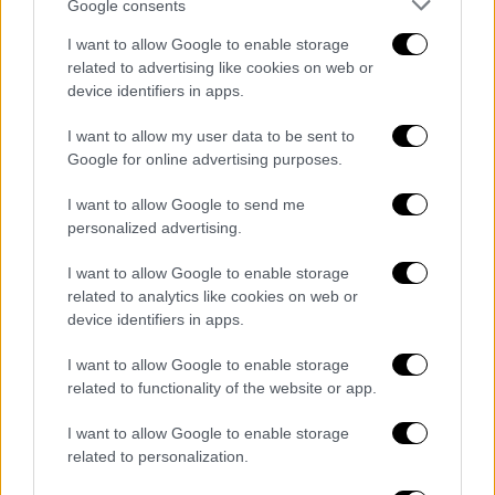
Google consents
Άγκυρα δεν θέλει να επιστρέψει στο
πρόγραμμα, αλλά μάλλον θέλει πίσω από την
I want to allow Google to enable storage
related to advertising like cookies on web or
Ουάσιγκτον τα χρήματα που
πλήρωσε για
device identifiers in apps.
μαχητικά αεροσκάφη πριν βγουν από το
πρόγραμμα, από τη στιγμή που τα αεροσκάφη
I want to allow my user data to be sent to
της δεν παραδόθηκαν ποτέ
.
Google for online advertising purposes.
Η Άγκυρα τώρα «παράγει το δικό της εθνικό
I want to allow Google to send me
personalized advertising.
μαχητικό αεροσκάφος», εξήγησε,
προσθέτοντας ότι η Τουρκία θέλει επίσης να
I want to allow Google to enable storage
βελτιώσει τους δεσμούς με τις ΗΠΑ και ότι
related to analytics like cookies on web or
έχουν δημιουργηθεί οι απαραίτητοι
device identifiers in apps.
μηχανισμοί.
I want to allow Google to enable storage
related to functionality of the website or app.
Αλλά η Τουρκία θέλει να αγοράσει
αεροσκάφη F-16 και κιτ εκσυγχρονισμού από
I want to allow Google to enable storage
τις ΗΠΑ, πρόσθεσε ο Τούρκος ΥΠΕΞ,
related to personalization.
αναφέροντας ότι το αίτημα δεν κινείται