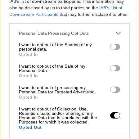
IAB’s list of downstream participants. This information may
Τσαβούσογλου δεν διευκρίνισε πότε έγινε η
also be disclosed by us to third parties on the
IAB’s List of
πρόταση.
Downstream Participants
that may further disclose it to other
third parties.
«
Οι ΗΠΑ μας ζήτησαν να στείλουμε τους S-
Please note that this website/app uses one or more Google
Personal Data Processing Opt Outs
400 στην Ουκρανία και εμείς είπαμε όχι
»,
services and may gather and store information including but
είπε, εξηγώντας ότι αυτές οι προτάσεις
not limited to your visit or usage behaviour. You may click to
I want to opt-out of the Sharing of my
personal data.
ήταν απαράδεκτες, καθώς προσπαθούσαν να
grant or deny consent to Google and its third-party tags to
Opted In
use your data for below specified purposes in below Google
παραβιάσουν την τουρκική κυριαρχία.
consent section.
I want to opt-out of the Sale of my
Τούρκοι αξιωματούχοι έχουν επανειλημμένα
Personal Data.
πει ότι αγόρασαν τους S-400 για την εθνική
Opted In
ασφάλεια και καμία άλλη χώρα δεν έχει το
I want to opt-out of processing my
δικαίωμα να παρέμβει σε αυτό.
Personal Data for Targeted Advertising.
Opted In
Η Τουρκία δεν θέλει πια F-35, αλλά F-
I want to opt-out of Collection, Use,
16
Retention, Sale, and/or Sharing of my
Personal Data that Is Unrelated with the
Purposes for which it was collected.
Ερωτηθείς για την επιστροφή στο
Opted Out
πρόγραμμα
F-35
, ο
Τσαβούσογλου
είπε ότι η