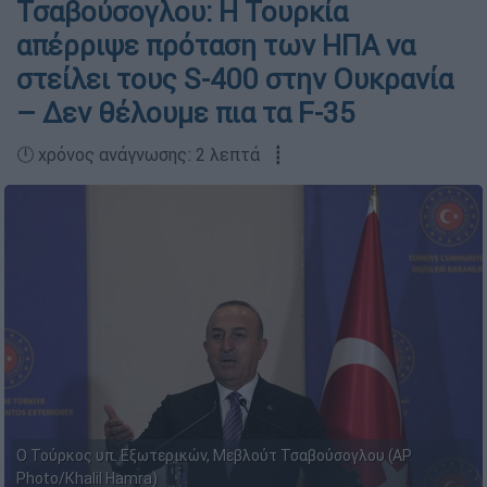
Τσαβούσογλου: Η Τουρκία
απέρριψε πρόταση των ΗΠΑ να
στείλει τους S-400 στην Ουκρανία
– Δεν θέλουμε πια τα F-35
🕛 χρόνος ανάγνωσης: 2 λεπτά ┋
Ο Τούρκος υπ. Εξωτερικών, Μεβλούτ Τσαβούσογλου (AP
Photo/Khalil Hamra)