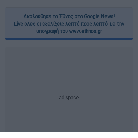
Ακολούθησε το Έθνος στο Google News!
Live όλες οι εξελίξεις λεπτό προς λεπτό, με την
υπογραφή του www.ethnos.gr