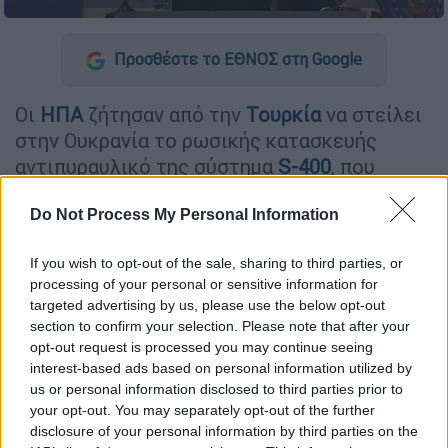
Προσθέστε το ΕΘΝΟΣ στη Google
Οι
ΗΠΑ
ζήτησαν από την
Τουρκία
να στείλει
στην Ουκρανία το ρωσικής κατασκευής
αντιπυραυλικό της σύστημα
S-400
, που
προκάλεσε μεγάλη διαμάχη με την
Ουάσιγκτον, αλλά η
Άγκυρα
αρνήθηκε την
Do Not Process My Personal Information
πρόταση, δήλωσε ο Τούρκος υπουργός
If you wish to opt-out of the sale, sharing to third parties, or
Εξωτερικών,
Μεβλούτ Τσαβούσογλου
.
processing of your personal or sensitive information for
targeted advertising by us, please use the below opt-out
Η Ουάσιγκτον πρότεινε στην Τουρκία να
section to confirm your selection. Please note that after your
δώσει τον έλεγχο του συστήματος στις ΗΠΑ
opt-out request is processed you may continue seeing
ή σε άλλη χώρα, συμπεριλαμβανομένης της
interest-based ads based on personal information utilized by
Ουκρανίας, δήλωσε ο
Μεβλούτ
us or personal information disclosed to third parties prior to
your opt-out. You may separately opt-out of the further
Τσαβούσογλου
σε συνέντευξη στον ιδιωτικό
disclosure of your personal information by third parties on the
τηλεοπτικό σταθμό Haberturk. Ο