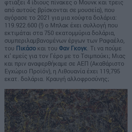
φτιάξει 4 ίδιους πίνακες ο Μουνκ και τρεις
από αυτούς βρίσκονται σε μουσεία), που
αγόρασε το 2021 για μια χούφτα δολάρια:
119.922.600 (!) ο Μπλακ έχει συλλογή που
εκτιμάται στα 750 εκατομμύρια δολάρια,
συμπεριλαμβανομένων έργων των Ραφαέλο,
του
Πικάσο
και του
Φαν Γκογκ
. Τι να πούμε
κι’ εμείς για τον Γέρο με το Τσιμπούκι; Μιας
και πριν αναφερθήκαμε σε ΑΕΠ (Ακαθάριστο
Εγχώριο Προϊόν), η Λιθουανία έχει 119,795
εκατ. δολάρια. Κραυγή αλλοφροσύνης;