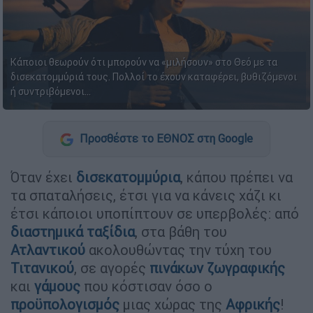
Κάποιοι θεωρούν ότι μπορούν να «μιλήσουν» στο Θεό με τα
δισεκατομμύριά τους. Πολλοί το έχουν καταφέρει, βυθιζόμενοι
ή συντριβόμενοι...
Προσθέστε το ΕΘΝΟΣ στη Google
Όταν έχει
δισεκατομμύρια
, κάπου πρέπει να
τα σπαταλήσεις, έτσι για να κάνεις χάζι κι
έτσι κάποιοι υποπίπτουν σε υπερβολές: από
διαστημικά ταξίδια
, στα βάθη του
Ατλαντικού
ακολουθώντας την τύχη του
Τιτανικού
, σε αγορές
πινάκων ζωγραφικής
και
γάμους
που κόστισαν όσο ο
προϋπολογισμός
μιας χώρας της
Αφρικής
!