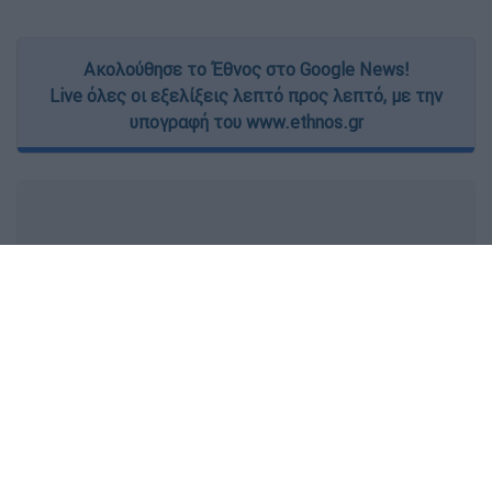
Ακολούθησε το Έθνος στο Google News!
Live όλες οι εξελίξεις λεπτό προς λεπτό, με την
υπογραφή του www.ethnos.gr