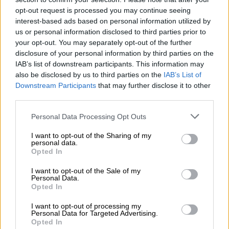
καλεσμένους, νοίκιασε ένα ολόκληρο δάσος,
opt-out request is processed you may continue seeing
το στο Big Sur της
Καλιφόρνια
για να δείξει
interest-based ads based on personal information utilized by
us or personal information disclosed to third parties prior to
την αγάπη του για τη φύση, έντυσε τους
your opt-out. You may separately opt-out of the further
καλεσμένους του με ρούχα που παρέπεμπαν
disclosure of your personal information by third parties on the
σε μυθιστορήματα του Τόλκιν, (για να δείξει
IAB’s list of downstream participants. This information may
την αγάπη του για τον
Βασιλιά των
also be disclosed by us to third parties on the
IAB’s List of
Δαχτυλιδιών
, προφανώς…), η νύφη θύμισε
Downstream Participants
that may further disclose it to other
third parties.
Game of Thrones
.
Please note that this website/app uses one or more Google
Personal Data Processing Opt Outs
services and may gather and store information including but
not limited to your visit or usage behaviour. You may click to
I want to opt-out of the Sharing of my
personal data.
grant or deny consent to Google and its third-party tags to
Opted In
use your data for below specified purposes in below Google
consent section.
I want to opt-out of the Sale of my
Personal Data.
Opted In
I want to opt-out of processing my
Personal Data for Targeted Advertising.
Opted In