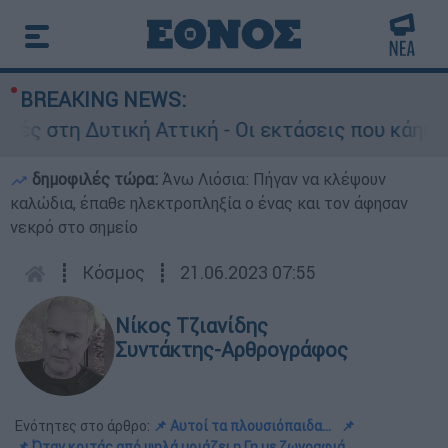
BREAKING NEWS:
ή Αττική - Οι εκτάσεις που κάηκαν και η επόμε
δημοφιλές τώρα:
Άνω Λιόσια: Πήγαν να κλέψουν
καλώδια, έπαθε ηλεκτροπληξία ο ένας και τον άφησαν
νεκρό στο σημείο
┋
Κόσμος
┋
21.06.2023 07:55
Νίκος Τζιανίδης
Συντάκτης-Αρθρογράφος
Ενότητες στο άρθρο:
📌 Αυτοί τα πλουσιόπαιδα...
📌
📌 Όταν κοιτάς από ψηλά μοιάζει η Γη με ζωγραφιά...