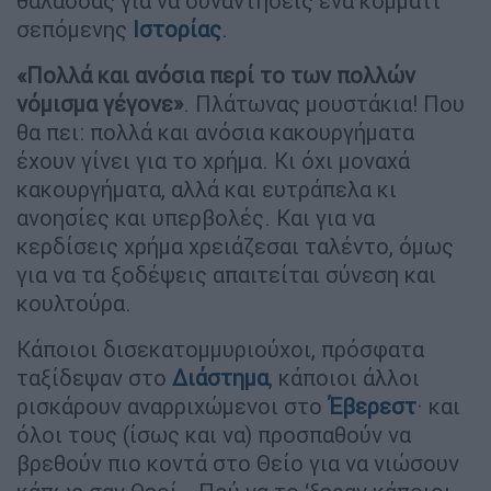
θάλασσας για να συναντήσεις ένα κομμάτι
σεπόμενης
Ιστορίας
.
«Πολλά και ανόσια περί το των πολλών
νόμισμα γέγονε»
. Πλάτωνας μουστάκια! Που
θα πει: πολλά και ανόσια κακουργήματα
έχουν γίνει για το χρήμα. Κι όχι μοναχά
κακουργήματα, αλλά και ευτράπελα κι
ανοησίες και υπερβολές. Και για να
κερδίσεις χρήμα χρειάζεσαι ταλέντο, όμως
για να τα ξοδέψεις απαιτείται σύνεση και
κουλτούρα.
Κάποιοι δισεκατομμυριούχοι, πρόσφατα
ταξίδεψαν στο
Διάστημα
, κάποιοι άλλοι
ρισκάρουν αναρριχώμενοι στο
Έβερεστ
· και
όλοι τους (ίσως και να) προσπαθούν να
βρεθούν πιο κοντά στο Θείο για να νιώσουν