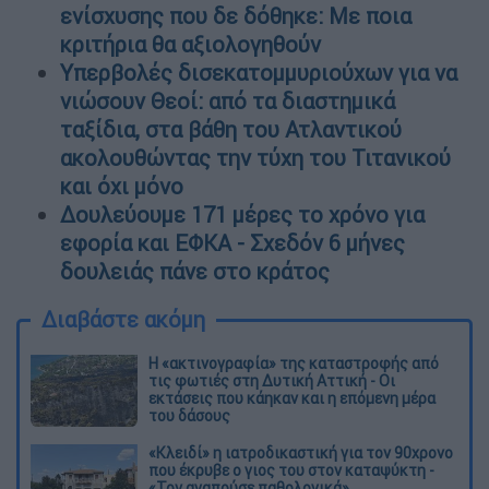
ενίσχυσης που δε δόθηκε: Με ποια
κριτήρια θα αξιολογηθούν
Υπερβολές δισεκατομμυριούχων για να
νιώσουν Θεοί: από τα διαστημικά
ταξίδια, στα βάθη του Ατλαντικού
ακολουθώντας την τύχη του Τιτανικού
και όχι μόνο
Δουλεύουμε 171 μέρες το χρόνο για
εφορία και ΕΦΚΑ - Σχεδόν 6 μήνες
δουλειάς πάνε στο κράτος
Διαβάστε ακόμη
Η «ακτινογραφία» της καταστροφής από
τις φωτιές στη Δυτική Αττική - Οι
εκτάσεις που κάηκαν και η επόμενη μέρα
του δάσους
«Κλειδί» η ιατροδικαστική για τον 90χρονο
που έκρυβε ο γιος του στον καταψύκτη -
«Τον αγαπούσε παθολογικά»