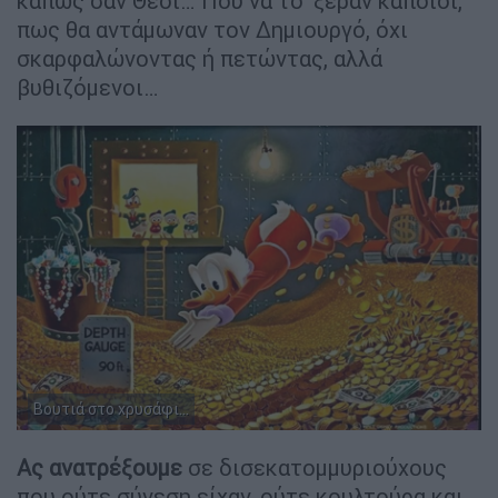
κάπως σαν Θεοί… Πού να το ‘ξεραν κάποιοι,
πως θα αντάμωναν τον Δημιουργό, όχι
σκαρφαλώνοντας ή πετώντας, αλλά
βυθιζόμενοι…
Βουτιά στο χρυσάφι...
Ας ανατρέξουμε
σε δισεκατομμυριούχους
που ούτε σύνεση είχαν, ούτε κουλτούρα και