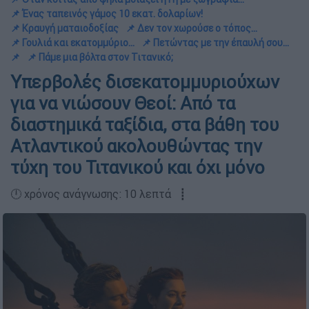
📌 Ένας ταπεινός γάμος 10 εκατ. δολαρίων!
📌 Κραυγή ματαιοδοξίας
📌 Δεν τον χωρούσε ο τόπος...
📌 Γουλιά και εκατομμύριο...
📌 Πετώντας με την έπαυλή σου...
📌
📌 Πάμε μια βόλτα στον Τιτανικό;
Υπερβολές δισεκατομμυριούχων
για να νιώσουν Θεοί: Από τα
διαστημικά ταξίδια, στα βάθη του
Ατλαντικού ακολουθώντας την
τύχη του Τιτανικού και όχι μόνο
🕛 χρόνος ανάγνωσης: 10 λεπτά ┋