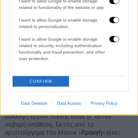
ύψους εννέα μέτρων, οι καλεσμένοι ήπιαν…
I want to allow Google to enable storage
related to functionality of the website or app.
ένα λιμάνι ουίσκι και ο λογαριασμός έγραφε
στο τέλος 10 εκατομμύρια δολάρια! Δηλαδή
I want to allow Google to enable storage
όσο το ΑΕΠ των νησιών Μπαρμπέιντος, της
related to personalization.
Γουινέα Μπισάου και των Σεϋχελλών μαζί!
I want to allow Google to enable storage
Κραυγή ματαιοδοξίας
related to security, including authentication
functionality and fraud prevention, and other
user protection.
Εάν είχατε μπλοκ επιταγών με αντίκρισμα
546 εκατομμύρια δολάρια, τότε (ίσως) θα
μπορούσατε να ρίξετε στο «τραπέζι» μερικά
CONFIRM
εκατομμύρια λίρες για κάποιους πίνακες
ζωγραφικής που θα στόλιζαν το σαλόνι σας.
Ο Leon Black, CEO της Apollo Global
Data Deletion
Data Access
Privacy Policy
Management, τα έχει και τα χαίρεται και η
συλλογή έργων τέχνης είναι γι’ αυτόν
σοβαρή υπόθεση. Εκτός από το
αριστούργημα του Μουνκ «
Κραυγή
» (έχει