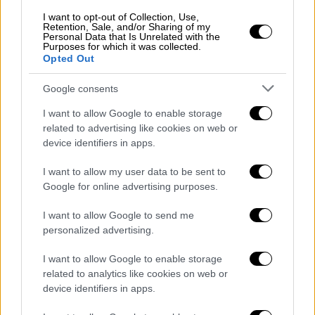
I want to opt-out of Collection, Use,
Retention, Sale, and/or Sharing of my
Personal Data that Is Unrelated with the
View this post on Instagram
Purposes for which it was collected.
Opted Out
Google consents
I want to allow Google to enable storage
related to advertising like cookies on web or
device identifiers in apps.
Ο Parker έβαλε τους… υπηρέτες του και
I want to allow my user data to be sent to
Google for online advertising purposes.
σκόρπισαν λευκά ροδοπέταλα παντού και
επίσης απελευθερώθηκαν εκατοντάδες
I want to allow Google to send me
λευκά κουνελάκια (όχι του
Playboy
…) σε
personalized advertising.
περίπτωση που οι επισκέπτες ήθελαν να
I want to allow Google to enable storage
αγκαλιάσουν κάτι χνουδωτό· ανοίχτηκαν
related to analytics like cookies on web or
1.000 μπουκάλια κρασί (όχι Δεμέστιχα,
device identifiers in apps.
προφανώς…), κατέφθασε μια γαμήλια τούρτα