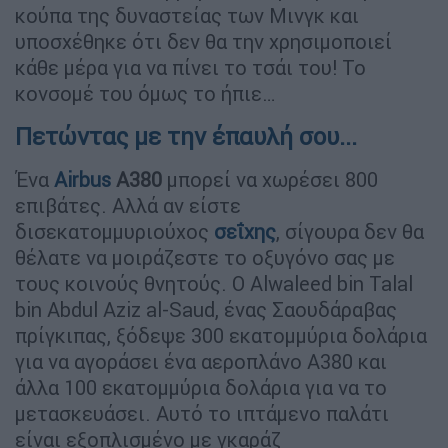
κούπα της δυναστείας των Μινγκ και
υποσχέθηκε ότι δεν θα την χρησιμοποιεί
κάθε μέρα για να πίνει το τσάι του! Το
κονσομέ του όμως το ήπιε…
Πετώντας με την έπαυλή σου...
Ένα
Airbus
A380
μπορεί να χωρέσει 800
επιβάτες. Αλλά αν είστε
δισεκατομμυριούχος
σεΐχης
, σίγουρα δεν θα
θέλατε να μοιράζεστε το οξυγόνο σας με
τους κοινούς θνητούς. Ο Alwaleed bin Talal
bin Abdul Aziz al-Saud, ένας Σαουδάραβας
πρίγκιπας, ξόδεψε 300 εκατομμύρια δολάρια
για να αγοράσει ένα αεροπλάνο A380 και
άλλα 100 εκατομμύρια δολάρια για να το
μετασκευάσει. Αυτό το ιπτάμενο παλάτι
είναι εξοπλισμένο με γκαράζ