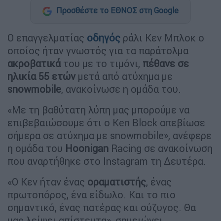
Προσθέστε το ΕΘΝΟΣ στη Google
Ο επαγγελματίας
οδηγός
ράλι Κεν Μπλοκ ο
οποίος ήταν γνωστός για τα παράτολμα
ακροβατικά
του με το τιμόνι,
πέθανε σε
ηλικία 55 ετών
μετά από ατύχημα με
snowmobile
, ανακοίνωσε η ομάδα του.
«Με τη βαθύτατη λύπη μας μπορούμε να
επιβεβαιώσουμε ότι ο Ken Block απεβίωσε
σήμερα σε ατύχημα με snowmobile», ανέφερε
η ομάδα του
Hoonigan
Racing σε ανακοίνωση
που αναρτήθηκε στο Instagram τη Δευτέρα.
«Ο Κεν ήταν ένας
οραματιστής
, ένας
πρωτοπόρος, ένα είδωλο. Και το πιο
σημαντικό, ένας πατέρας και σύζυγος. Θα
μας λείψει απίστευτα», σημειώνει.