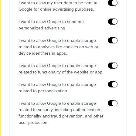
I want to allow my user data to be sent to
Google for online advertising purposes.
View this post on Instagram
I want to allow Google to send me
personalized advertising.
I want to allow Google to enable storage
related to analytics like cookies on web or
device identifiers in apps.
I want to allow Google to enable storage
related to functionality of the website or app.
Έχοντας ξεκινήσει την καριέρα του στους
αγώνες ράλι το 2005, ο Μπλολ ανακηρύχθηκε
I want to allow Google to enable storage
«Rookie of the Year» στο πρωτάθλημα Rally
related to personalization.
America. Αγωνίστηκε στο Παγκόσμιο
I want to allow Google to enable storage
Πρωτάθλημα Ράλι και κέρδισε πολλά
related to security, including authentication
μετάλλια στο ράλι-κρος στα X Games.
functionality and fraud prevention, and other
user protection.
Ήταν επίσης
συνιδρυτής
της εταιρείας
αθλητικών ειδών
DC Shoes
και παραγωγός