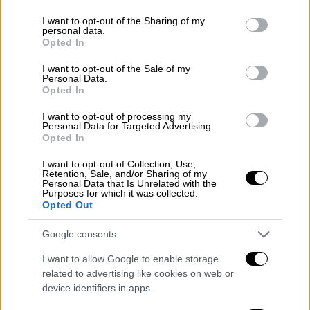
«Ανακηρύχθηκε
νεκρός
στον τόπο του
services and may gather and store information including but
not limited to your visit or usage behaviour. You may click to
I want to opt-out of the Sharing of my
ατυχήματος
από τα τραύματα που
υπέστη
personal data.
grant or deny consent to Google and its third-party tags to
στο ατύχημα», αναφέρει το γραφείο του
Opted In
use your data for below specified purposes in below Google
σερίφη.
consent section.
I want to opt-out of the Sale of my
Personal Data.
Ο επαγγελματίας οδηγός οδηγούσε μαζί με
Opted In
μια ομάδα ωστόσο ήταν μόνος του όταν
I want to opt-out of processing my
συνέβη το δυστύχημα.
Personal Data for Targeted Advertising.
Opted In
I want to opt-out of Collection, Use,
Retention, Sale, and/or Sharing of my
Personal Data that Is Unrelated with the
Purposes for which it was collected.
Opted Out
Google consents
I want to allow Google to enable storage
related to advertising like cookies on web or
device identifiers in apps.