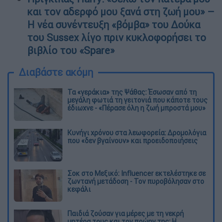
και τον αδερφό μου ξανά στη ζωή μου» –
Η νέα συνέντευξη «βόμβα» του Δούκα
του Sussex λίγο πριν κυκλοφορήσει το
βιβλίο του «Spare»
Διαβάστε ακόμη
Τα «γεράκια» της Ψάθας: Έσωσαν από τη
μεγάλη φωτιά τη γειτονιά που κάποτε τους
έδιωχνε - «Πέρασε όλη η ζωή μπροστά μου»
Κυνήγι χρόνου στα λεωφορεία: Δρομολόγια
που «δεν βγαίνουν» και προειδοποιήσεις
Σοκ στο Μεξικό: Influencer εκτελέστηκε σε
ζωντανή μετάδοση - Τον πυροβόλησαν στο
κεφάλι
Παιδιά ζούσαν για μέρες με τη νεκρή
μητέρα τους και τον πρώην της: Η