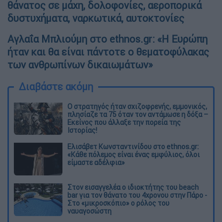
θάνατος σε μάχη, δολοφονίες, αεροπορικά
δυστυχήματα, ναρκωτικά, αυτοκτονίες
Αγλαΐα Μπλιούμη στο ethnos.gr: «Η Ευρώπη
ήταν και θα είναι πάντοτε ο θεματοφύλακας
των ανθρωπίνων δικαιωμάτων»
Διαβάστε ακόμη
O στρατηγός ήταν σχιζοφρενής, εμμονικός,
πλησίαζε τα 75 όταν τον αντάμωσε η δόξα –
Εκείνος που άλλαξε την πορεία της
Ιστορίας!
Ελισάβετ Κωνσταντινίδου στο ethnos.gr:
«Κάθε πόλεμος είναι ένας εμφύλιος, όλοι
είμαστε αδέλφια»
Στον εισαγγελέα ο ιδιοκτήτης του beach
bar για τον θάνατο του 4χρονου στην Πάρο -
Στο «μικροσκόπιο» ο ρόλος του
ναυαγοσώστη