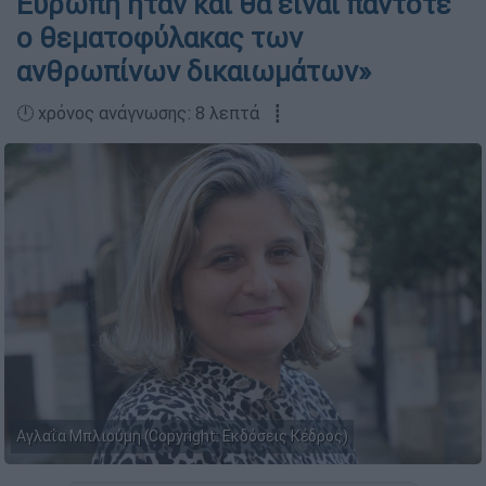
Ευρώπη ήταν και θα είναι πάντοτε
ο θεματοφύλακας των
ανθρωπίνων δικαιωμάτων»
🕛 χρόνος ανάγνωσης: 8 λεπτά ┋
Αγλαΐα Μπλιούμη (Copyright: Εκδόσεις Κέδρος)