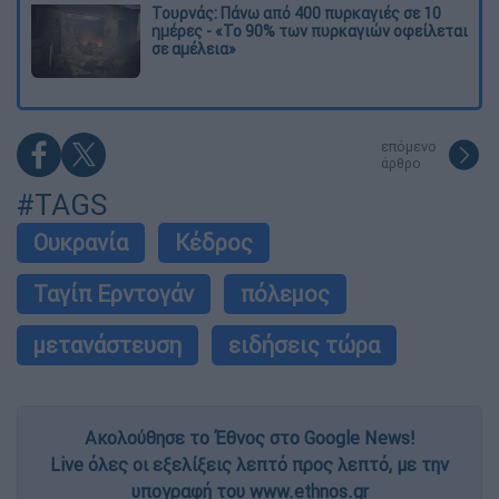
Τουρνάς: Πάνω από 400 πυρκαγιές σε 10
ημέρες - «Το 90% των πυρκαγιών οφείλεται
σε αμέλεια»
επόμενο
άρθρο
#TAGS
Ουκρανία
Κέδρος
Ταγίπ Ερντογάν
πόλεμος
μετανάστευση
ειδήσεις τώρα
Ακολούθησε το Έθνος στο Google News!
Live όλες οι εξελίξεις λεπτό προς λεπτό, με την
υπογραφή του www.ethnos.gr