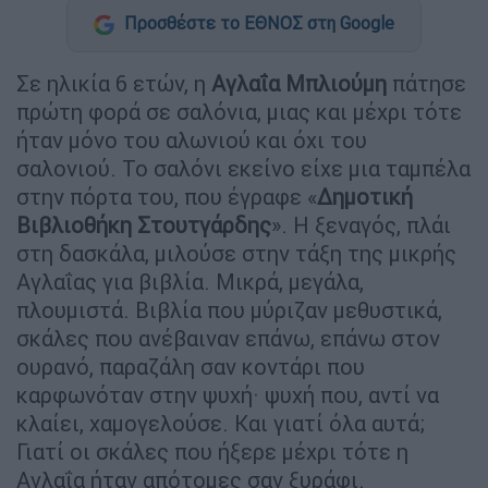
Προσθέστε το ΕΘΝΟΣ στη Google
Σε ηλικία 6 ετών, η
Αγλαΐα Μπλιούμη
πάτησε
πρώτη φορά σε σαλόνια, μιας και μέχρι τότε
ήταν μόνο του αλωνιού και όχι του
σαλονιού. Το σαλόνι εκείνο είχε μια ταμπέλα
στην πόρτα του, που έγραφε «
Δημοτική
Βιβλιοθήκη Στουτγάρδης
». Η ξεναγός, πλάι
στη δασκάλα, μιλούσε στην τάξη της μικρής
Αγλαΐας για βιβλία. Μικρά, μεγάλα,
πλουμιστά. Βιβλία που μύριζαν μεθυστικά,
σκάλες που ανέβαιναν επάνω, επάνω στον
ουρανό, παραζάλη σαν κοντάρι που
καρφωνόταν στην ψυχή· ψυχή που, αντί να
κλαίει, χαμογελούσε. Και γιατί όλα αυτά;
Γιατί οι σκάλες που ήξερε μέχρι τότε η
Αγλαΐα ήταν απότομες σαν ξυράφι.