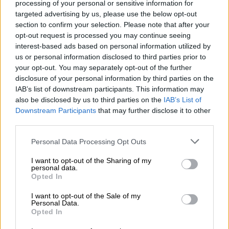
Για τη συγγραφέα, η καταγωγή, το
processing of your personal or sensitive information for
περιβάλλον και ο κοινωνικός περίγυρος
targeted advertising by us, please use the below opt-out
παίζουν καθοριστικής σημασίας στην
section to confirm your selection. Please note that after your
opt-out request is processed you may continue seeing
εξέλιξη ενός ανθρώπου, «ωστόσο, σύμφωνα
interest-based ads based on personal information utilized by
και με το βιβλίο, υπάρχει πάντα ελπίδα. Η
us or personal information disclosed to third parties prior to
ευκαιρία της μόρφωσης είναι ιδιαίτερα
your opt-out. You may separately opt-out of the further
σημαντική ως προς την υπέρβαση των
disclosure of your personal information by third parties on the
IAB’s list of downstream participants. This information may
όποιων δυσκολιών λόγω καταγωγής. Όταν
also be disclosed by us to third parties on the
IAB’s List of
προέρχεσαι από ένα περιβάλλον που δεν
Downstream Participants
that may further disclose it to other
ευνοεί την κοινωνική ανέλιξη, μαθαίνεις να
third parties.
δουλεύεις σκληρά και να επιδιώκεις
Please note that this website/app uses one or more Google
Personal Data Processing Opt Outs
απαρέγκλιτα τους στόχους σου. Υπάρχει
services and may gather and store information including but
βέβαια ο κίνδυνος να κάνεις κατ' αυτόν τον
not limited to your visit or usage behaviour. You may click to
I want to opt-out of the Sharing of my
personal data.
τρόπο υπέρμετρες θυσίες. Για παράδειγμα
grant or deny consent to Google and its third-party tags to
Opted In
use your data for below specified purposes in below Google
για μια μητέρα μετανάστρια αφενός η σκληρή
consent section.
I want to opt-out of the Sale of my
επαγγελματική δουλειά και αφετέρου οι
Personal Data.
οικογενειακές υποχρεώσεις δημιουργούν
Opted In
πρόσθετα προβλήματα».