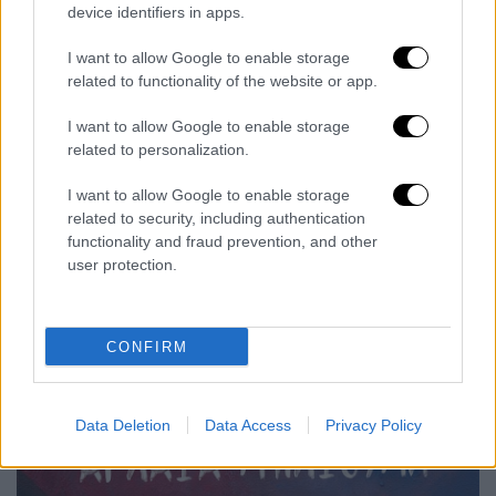
θεσμοθετημένος και σου επιτίθεται σε
device identifiers in apps.
ανύποπτο χρόνο. Κρατώ αντίθετα την αξία
της διγλωσσίας και της υβριδικότητας.
I want to allow Google to enable storage
related to functionality of the website or app.
Τελικώς, τα γερμανικά ήταν αυτά που μου
έδωσαν πρόσβαση στην τριτοβάθμια
I want to allow Google to enable storage
εκπαίδευση και μου άνοιξαν νέους
related to personalization.
ορίζοντες, ενώ η οικειοποίηση πολιτισμικών
I want to allow Google to enable storage
κωδίκων από
διαφορετικά πολιτισμικά
related to security, including authentication
περιβάλλοντα
είναι δύναμη και όχι έλλειμα.
functionality and fraud prevention, and other
Αυτά τα μηνύματα προσπαθώ να μεταδώσω
user protection.
και στους φοιτητές Γερμανικής Φιλολογίας
του ΕΚΠΑ που σε αρκετές περιπτώσεις
είναι παιδιά μεταναστών».
CONFIRM
Data Deletion
Data Access
Privacy Policy