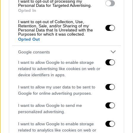
I want to opt-out of processing my
Personal Data for Targeted Advertising.
Στο εισαγωγικό σημείωμα του
Opted In
μυθιστορήματός της, εξομολογείται πως
I want to opt-out of Collection, Use,
«ποτέ δεν μου άρεσε τ' όνομά μου. Σε εσένα
Retention, Sale, and/or Sharing of my
Personal Data that Is Unrelated with the
θα συστηθώ με το υποκοριστικό μου,
με λένε
Purposes for which it was collected.
Opted Out
Agi
. Βγαίνει από το Aglaia. Μου το 'βγαλε ο
συμμαθητής μου ο Daniel, γιατί τα
Google consents
Γερμανάκια δεν μπορούν να προφέρουν το
I want to allow Google to enable storage
"γάμα"». Η Αγλαΐα Μπλιούμη σήμερα γνωρίζει
related to advertising like cookies on web or
-και παρά τις δυσκολίες λόγω
device identifiers in apps.
μεταναστευτικού παρελθόντος- ότι ανήκει
στις/στους τυχερές/ούς αυτής της ζωής και
I want to allow my user data to be sent to
Google for online advertising purposes.
αφήνει πίσω της το αίσθημα κατωτερότητας
λόγω καταγωγής. «Δεν υπάρχουν πια
I want to allow Google to send me
γκασταρμπάιτερ (Gastarbeiter)
. Αφήνω
personalized advertising.
επίσης πίσω το "ρατσισμό της
I want to allow Google to enable storage
καθημερινότητας", αυτόν που δεν είναι
related to analytics like cookies on web or