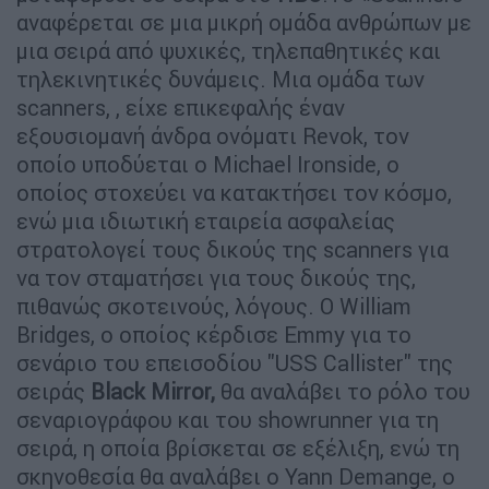
αναφέρεται σε μια μικρή ομάδα ανθρώπων με
μια σειρά από ψυχικές, τηλεπαθητικές και
τηλεκινητικές δυνάμεις. Μια ομάδα των
scanners, , είχε επικεφαλής έναν
εξουσιομανή άνδρα ονόματι Revok, τον
οποίο υποδύεται ο Michael Ironside, ο
οποίος στοχεύει να κατακτήσει τον κόσμο,
ενώ μια ιδιωτική εταιρεία ασφαλείας
στρατολογεί τους δικούς της scanners για
να τον σταματήσει για τους δικούς της,
πιθανώς σκοτεινούς, λόγους. Ο William
Bridges, ο οποίος κέρδισε Emmy για το
σενάριο του επεισοδίου "USS Callister" της
σειράς
Black Mirror,
θα αναλάβει το ρόλο του
σεναριογράφου και του showrunner για τη
σειρά, η οποία βρίσκεται σε εξέλιξη, ενώ τη
σκηνοθεσία θα αναλάβει ο Yann Demange, ο