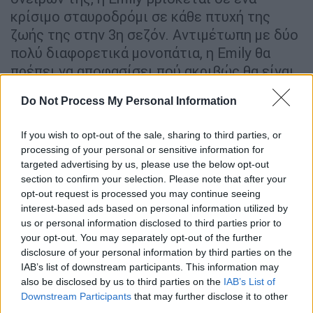
κρίσιμο σταυροδρόμι σε κάθε πτυχή της
ζωής της στην 3η σεζόν. Αντιμέτωπη με δύο
πολύ διαφορετικά μονοπάτια, η Emily θα
πρέπει να αποφασίσει πού ακριβώς θα είναι
πιστή - στη δουλειά και στην ερωτική της
Do Not Process My Personal Information
ζωή - και τι σημαίνουν αυτές οι αποφάσεις
για το μέλλον της στη Γαλλία, ενώ
If you wish to opt-out of the sale, sharing to third parties, or
παράλληλα θα συνεχίσει να ζει τις
processing of your personal or sensitive information for
περιπέτειες και τις αναπάντεχες ανατροπές
targeted advertising by us, please use the below opt-out
που προσφέρει η ζωή στο Παρίσι.
section to confirm your selection. Please note that after your
opt-out request is processed you may continue seeing
interest-based ads based on personal information utilized by
us or personal information disclosed to third parties prior to
your opt-out. You may separately opt-out of the further
disclosure of your personal information by third parties on the
IAB’s list of downstream participants. This information may
also be disclosed by us to third parties on the
IAB’s List of
Downstream Participants
that may further disclose it to other
third parties.