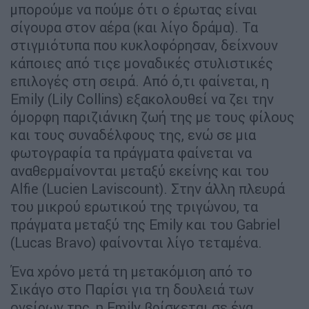
μπορούμε να πούμε ότι ο έρωτας είναι
σίγουρα στον αέρα (και λίγο δράμα). Τα
στιγμιότυπα που κυκλοφόρησαν, δείχνουν
κάποιες από τιςε μοναδικές στυλιστικές
επιλογές στη σειρά. Από ό,τι φαίνεται, η
Emily (Lily Collins) εξακολουθεί να ζει την
όμορφη παριζιάνικη ζωή της με τους φίλους
και τους συναδέλφους της, ενώ σε μια
φωτογραφία τα πράγματα φαίνεται να
αναθερμαίνονται μεταξύ εκείνης και του
Alfie (Lucien Laviscount). Στην άλλη πλευρά
του μικρού ερωτικού της τριγώνου, τα
πράγματα μεταξύ της Emily και του Gabriel
(Lucas Bravo) φαίνονται λίγο τεταμένα.
Ένα χρόνο μετά τη μετακόμιση από το
Σικάγο στο Παρίσι για τη δουλειά των
ονείρων της, η Emily βρίσκεται σε ένα