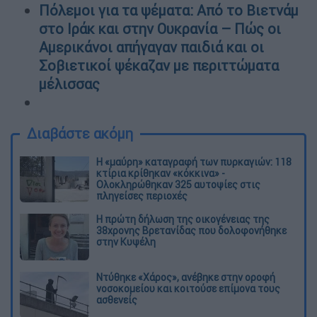
Πόλεμοι για τα ψέματα: Από το Βιετνάμ
στο Ιράκ και στην Ουκρανία – Πώς οι
Αμερικάνοι απήγαγαν παιδιά και οι
Σοβιετικοί ψέκαζαν με περιττώματα
μέλισσας
Διαβάστε ακόμη
Η «μαύρη» καταγραφή των πυρκαγιών: 118
κτίρια κρίθηκαν «κόκκινα» -
Ολοκληρώθηκαν 325 αυτοψίες στις
πληγείσες περιοχές
Η πρώτη δήλωση της οικογένειας της
38χρονης Βρετανίδας που δολοφονήθηκε
στην Κυψέλη
Ντύθηκε «Χάρος», ανέβηκε στην οροφή
νοσοκομείου και κοιτούσε επίμονα τους
ασθενείς