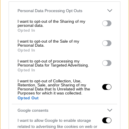
Please note that this website/app uses one or more Google
Personal Data Processing Opt Outs
services and may gather and store information including but
not limited to your visit or usage behaviour. You may click to
I want to opt-out of the Sharing of my
personal data.
grant or deny consent to Google and its third-party tags to
Opted In
Copyright: Netflix
use your data for below specified purposes in below Google
consent section.
I want to opt-out of the Sale of my
Personal Data.
Opted In
I want to opt-out of processing my
Personal Data for Targeted Advertising.
Opted In
I want to opt-out of Collection, Use,
Retention, Sale, and/or Sharing of my
Personal Data that Is Unrelated with the
Purposes for which it was collected.
Opted Out
Google consents
Copyright: Netflix
I want to allow Google to enable storage
related to advertising like cookies on web or