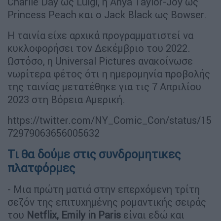
Charlie Day ως Luigi, η Anya Taylor-Joy ως
Princess Peach και ο Jack Black ως Bowser.
Η ταινία είχε αρχικά προγραμματιστεί να
κυκλοφορήσει τον Δεκέμβριο του 2022.
Ωστόσο, η Universal Pictures ανακοίνωσε
νωρίτερα φέτος ότι η ημερομηνία προβολής
της ταινίας μετατέθηκε για τις 7 Απριλίου
2023 στη Βόρεια Αμερική.
https://twitter.com/NY_Comic_Con/status/15
72979063656005632
Tι θα δούμε στις συνδρομητικες
πλατφόρμες
- Μια πρώτη ματιά στην επερχόμενη τρίτη
σεζόν της επιτυχημένης ρομαντικής σειράς
του
Netflix, Emily in Paris
είναι εδώ και