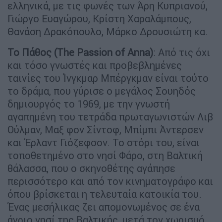
ελληνικά, με τις φωνές των Άρη Κυπριανού,
Γιώργο Ευαγώρου, Κρίστη Χαραλάμπους,
Θανάση Δρακόπουλο, Μάρκο Δρουσιώτη κα.
Το Πάθος (The Passion of Anna)
: Από τις όχι
και τόσο γνωστές και προβεβλημένες
ταινίες του Ίνγκμαρ Μπέργκμαν είναι τούτο
το δράμα, που γύρισε ο μεγάλος Σουηδός
δημιουργός το 1969, με την γνωστή
αγαπημένη του τετράδα πρωταγωνιστών Λιβ
Ούλμαν, Μαξ φον Σίντοφ, Μπίμπι Άντερσεν
και Έρλαντ Γιόζεφσον. Το στόρι του, είναι
τοποθετημένο στο νησί Φάρο, στη Βαλτική
θάλασσα, που ο σκηνοθέτης αγάπησε
περισσότερο και από τον κινηματογράφο και
όπου βρίσκεται η τελευταία κατοικία του.
Ένας μεσήλικας ζει απομονωμένος σε ένα
άγριο νησί της Βαλτικής, μετά τον χωρισμό