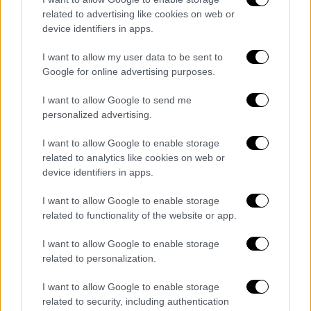
ακόμη απόσταση να διανύσει για να γίνει
related to advertising like cookies on web or
ένας ολοκληρωμένος δημιουργός, αλλά η
device identifiers in apps.
σκηνοθετική του ματιά έχει τέτοια δυναμική
I want to allow my user data to be sent to
που δεν μπορεί να περάσει απαρατήρητη.
Τα
Google for online advertising purposes.
πλάνα του διακρίνονται για την έντασή τους,
το μαγνητισμό τους και μια γοητεία
, που
I want to allow Google to send me
personalized advertising.
παραξενεύει παρότι ο θεατής νιώθει μία
απόσταση απ’ όσα συμβαίνουν σε ένα
I want to allow Google to enable storage
απομονωμένο χωριό των Καρπαθίων. Όπως
related to analytics like cookies on web or
και η απεικόνιση των τοπικών παγανιστικών
device identifiers in apps.
εθίμων, που έχουν βάθος αιώνων και
I want to allow Google to enable storage
αναδεικνύουν τη διαφορετικότητα των
related to functionality of the website or app.
ανθρώπων, ένα θησαυρό για τον λαϊκό
πολιτισμό.
I want to allow Google to enable storage
related to personalization.
Ταυτόχρονα, υπάρχει και η
σκληρή ζωή
, τα
I want to allow Google to enable storage
αίτια που κάνουν τη ζωή δίχως ιδιαίτερη
related to security, including authentication
αξία και έρχονται σε αντιδιαστολή με το