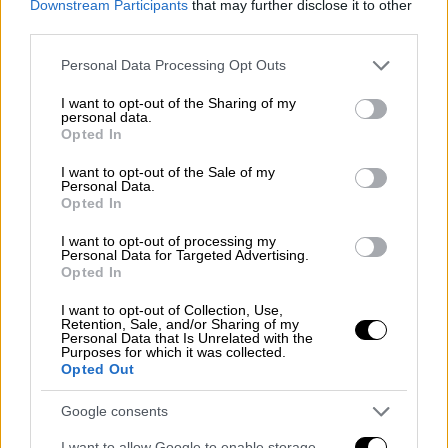
Downstream Participants
that may further disclose it to other
που υπάρχει στις ανθρώπινες σχέσεις και με
third parties.
φόντο μία ιστορία εγκλήματος, αναδεικνύει
Please note that this website/app uses one or more Google
την πίστη στην οικογένεια, στους ηθικούς
Personal Data Processing Opt Outs
services and may gather and store information including but
άγραφους νόμους και τη
λύτρωση
.
not limited to your visit or usage behaviour. You may click to
I want to opt-out of the Sharing of my
personal data.
grant or deny consent to Google and its third-party tags to
Ο Παμφίρ, επιστρέφει στο χωριό του, κοντά
Opted In
use your data for below specified purposes in below Google
στα σύνορα με τη Ρουμανία, απ’ όπου έφυγε
consent section.
I want to opt-out of the Sale of my
στα ξένα για να βγάλει κάποια χρήματα,
Personal Data.
Opted In
αποφασισμένος να αφήσει πίσω του τις
παράνομες δραστηριότητές του και να
I want to opt-out of processing my
Personal Data for Targeted Advertising.
περάσει στη νομιμότητα. Σύντομα, όμως, θα
Opted In
ξανακυλήσει στην παρανομία και στο
I want to opt-out of Collection, Use,
λαθρεμπόριο, έχοντας να αντιμετωπίσει τον
Retention, Sale, and/or Sharing of my
Personal Data that Is Unrelated with the
προύχοντα μεγαλοκακοποιό της περιοχής,
Purposes for which it was collected.
ενώ ο έφηβος γιος του βάζει
φωτιά στην
Opted Out
εκκλησία
, λίγο πριν το τοπικό καρναβάλι.
Google consents
Ο 40χρονος σκηνοθέτης, μπορεί να έχει
I want to allow Google to enable storage