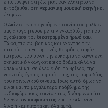
επιστρέψει στη ζωή και σαν ελατήριο να
εκτοξευθεί στη
γερμανική μουσική σκηνή
και
όχι μόνο.
Ο Ακίν στην προηγούμενη ταινία του μάλλον
μας απογοήτευσε με την εγκαρδιότητα που
αγκάλιασε τον
διεστραμμένο ήρωά του
.
Τώρα, πιο συμβατικός και έχοντας την
ιστορία του Ξατάρ, ενός Κούρδου, χωρίς
πατρίδα, του δίνει την ευκαιρία να κάνει ένα
σχηματικό γκανγκστερικό δράμα, αλλά να
απλωθεί και σε άλλα είδη, το θρίλερ, της
νεανικής άγριας περιπέτειας, της κωμωδίας,
του κοινωνικού σινεμά. Ίσως αυτό, όμως να
είναι και το μεγαλύτερο πρόβλημα της
ενδιαφέρουσας ταινίας του, δεδομένου ότι
δείχνει
αναποφάσιστος
και το φιλμ είναι
λίγο ή και τίποτα απ’ όλα αυτά.