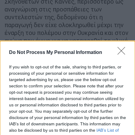
Σκηνοθετών στις Κάννες, περισσότερο ως
αναγνώριση στις προσπάθειες των
συντελεστών της, δεδομένου ότι η
παραγωγή δεν είχε ολοκληρωθεί μέχρι την
έναρξη του πολέμου στην Ουκρανία και στον
αγώνα που έγινε για να μεταφερθεί το υλικό
στο εξωτερικό και να γίνει η τελική του
Do Not Process My Personal Information
επεξεργασία.
If you wish to opt-out of the sale, sharing to third parties, or
Δράμα έντονων αντιθέσεων
, γυρισμένο στις
processing of your personal or sensitive information for
άγριες, σχεδόν πρωτόγονες τοποθεσίες των
targeted advertising by us, please use the below opt-out
Καρπαθίων, βγάζει μία ένταση που
πυρπολεί
section to confirm your selection. Please note that after your
τα συναισθήματα
, φέρνει σε αντιπαράθεση
opt-out request is processed you may continue seeing
interest-based ads based on personal information utilized by
και ταυτόχρονα σε μία όσμωση τα
us or personal information disclosed to third parties prior to
παγανιστικά έθιμα με τις μεταφυσικές
your opt-out. You may separately opt-out of the further
αναζητήσεις, με αναφορές στην αρχαία
disclosure of your personal information by third parties on the
τραγωδία και στη βιβλική ιστορία του
IAB’s list of downstream participants. This information may
also be disclosed by us to third parties on the
IAB’s List of
Αβραάμ και του Ισαάκ, διευρύνει τη δυσκολία