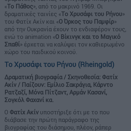
«
Το Πάθος
», από το μακρινό 1969. Οι
δραματικές ταινίες «
Το Χρυσάφι του Ρήνου
»
του Φατίχ Ακίν και «
Ο Όρκος του Παμφίρ
»
από την Ουκρανία έχουν το ενδιαφέρον τους,
ενώ το animation «
Ο Bίκινγκ και το Μαγικό
Σπαθί
» έρχεται να καλύψει τον καθιερωμένο
χώρο του παιδικού κοινού.
Το Χρυσάφι του Ρήνου (Rheingold)
Δραματική βιογραφία / Σκηνοθεσία: Φατίχ
Ακίν / Παίζουν: Εμίλιο Σακράγια, Κάρντο
Ρατζαζί, Μόνα Πίτζαντ, Αρμάν Κασανί,
Σογκόλ Φαχανί κα.
Ο
Φατίχ Ακίν
υποστήριξε ότι με το που
διάβασε την πρώτη παράγραφο της
βιογραφίας του διάσημου, πλέον, ράπερ