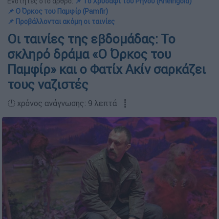
Ενότητες στο άρθρο:
📌 Το Χρυσάφι του Ρήνου (Rheingold)
📌 Ο Όρκος του Παμφίρ (Pamfir)
📌 Προβάλλονται ακόμη οι ταινίες
Οι ταινίες της εβδομάδας: Το
σκληρό δράμα «Ο Όρκος του
Παμφίρ» και ο Φατίχ Ακίν σαρκάζει
τους ναζιστές
🕛 χρόνος ανάγνωσης: 9 λεπτά ┋