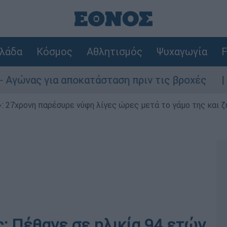
λάδα
Κόσμος
Αθλητισμός
Ψυχαγωγία
F
αποκατάσταση πριν τις βροχές
Συναγερμός
 27χρονη παρέσυρε νύφη λίγες ώρες μετά το γάμο της και ζη
 Πέθανε σε ηλικία 94 ετών