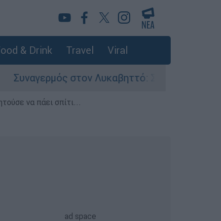
ood & Drink
Travel
Viral
 στον Λυκαβηττό: Σορός σε προχωρημένη σήψη 
τούσε να πάει σπίτι...