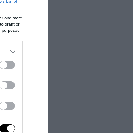
B’s List of
er and store
to grant or
ed purposes