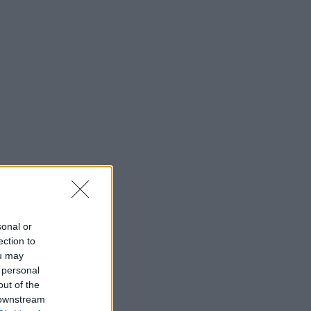
sonal or
ection to
ou may
 personal
out of the
 downstream