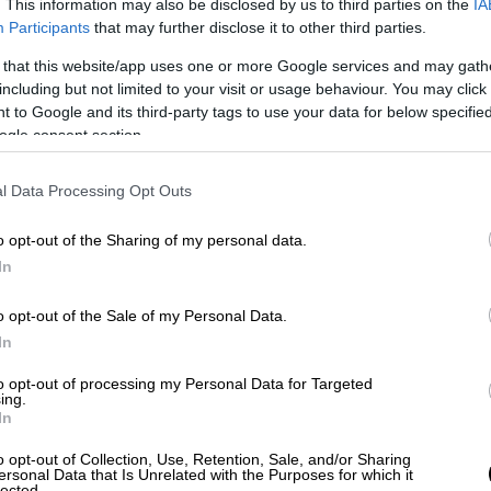
. This information may also be disclosed by us to third parties on the
IA
Participants
that may further disclose it to other third parties.
 that this website/app uses one or more Google services and may gath
including but not limited to your visit or usage behaviour. You may click 
 to Google and its third-party tags to use your data for below specifi
ogle consent section.
l Data Processing Opt Outs
o opt-out of the Sharing of my personal data.
In
o opt-out of the Sale of my Personal Data.
In
αίτερα αγαπητός στην περιοχή της
ς τόπο μόνιμης διαμονής του τα τελευταία
to opt-out of processing my Personal Data for Targeted
ing.
και το προσωπικό του «καταφύγιο»
.
In
ια Εύβοια και, όπως συνήθιζε να λέει,
είχε
o opt-out of Collection, Use, Retention, Sale, and/or Sharing
ersonal Data that Is Unrelated with the Purposes for which it
 ηρεμούσε και τον ενέπνεε
, περνώντας εκεί
lected.