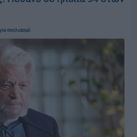
ς
για σχολιασμό