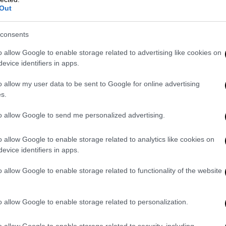
Out
ταία χρόνια.
consents
o allow Google to enable storage related to advertising like cookies on
 και μεγάλωσε στον Πειραιά
και σπούδασε
evice identifiers in apps.
ν οποία αποφοίτησε το 1963.
o allow my user data to be sent to Google for online advertising
αν το 1961, στο έργο «Η άνοδος του
s.
τία του ΄70 συνεργάστηκε επιτυχώς με
to allow Google to send me personalized advertising.
άβει μέρος σε πολλές παραστάσεις,
 των τεσσάρων συνταγματαρχών» του
o allow Google to enable storage related to analytics like cookies on
οβάριτς» του Ζακ ντε Βαλ, και «Ιούλιος
evice identifiers in apps.
χρόνια και δάσκαλος στην Σχολή
ια δουλειά που αγάπησε πολύ γιατί τον
o allow Google to enable storage related to functionality of the website
διά
.
o allow Google to enable storage related to personalization.
o allow Google to enable storage related to security, including