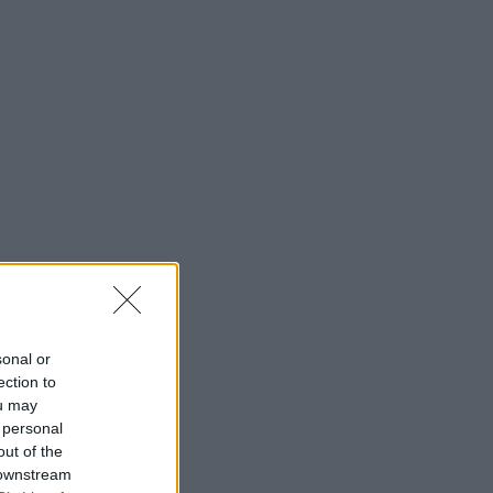
sonal or
ection to
ou may
 personal
out of the
 downstream