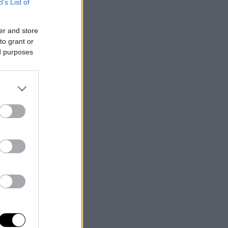
B’s List of
er and store
to grant or
ed purposes