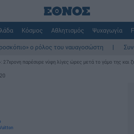
λάδα
Κόσμος
Αθλητισμός
Ψυχαγωγία
F
ο ρόλος του ναυαγοσώστη
Συναγερμός στην
 27χρονη παρέσυρε νύφη λίγες ώρες μετά το γάμο της και ζη
:20
ο
Vuitton