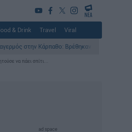
ood & Drink
Travel
Viral
 Κάρπαθο: Βρέθηκαν παλιά πυρομαχικά στο Αρδά
τούσε να πάει σπίτι...