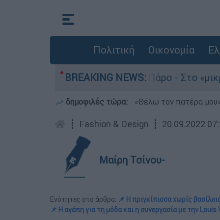
Πολιτική
Οικονομία
Ελ
το του 4χρονου στην Πάρο - Στο «μικροσκόπιο» 
BREAKING NEWS:
δημοφιλές τώρα:
«Θέλω τον πατέρα μου»:
┋
Fashion & Design
┋
20.09.2022 07
Μαίρη Τσίνου-
Ενότητες στο άρθρο:
📌 Η πριγκίπισσα χωρίς βασίλει
📌 Η αγάπη για τη μόδα και η συνεργασία με την Louis 