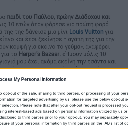
ρο
παιδί του Παύλου, πρώην Διάδοχου και
λις 10 ετών όταν φόρεσε για πρώτη φορά
 της της δάνεισε μια μίνι
Louis Vuitton
για
ίπνο και έτσι ξεκίνησε η αγάπη της για την
υν κομψή για εκείνο το γεύμα», αναφέρει
 για το
Harper's Bazaar.
«Ήμουν μόλις 10
γιαγιά μου έχει ακόμα εκείνη την τσάντα και
πια είμαι μια πραγματική κυρία με τσάντες,
ή μου; Δεν έχω απολύτως καμία ιδέα».
ocess My Personal Information
to opt-out of the sale, sharing to third parties, or processing of your per
formation for targeted advertising by us, please use the below opt-out s
r selection. Please note that after your opt-out request is processed y
eing interest-based ads based on personal information utilized by us or
disclosed to third parties prior to your opt-out. You may separately opt-
losure of your personal information by third parties on the IAB’s list of