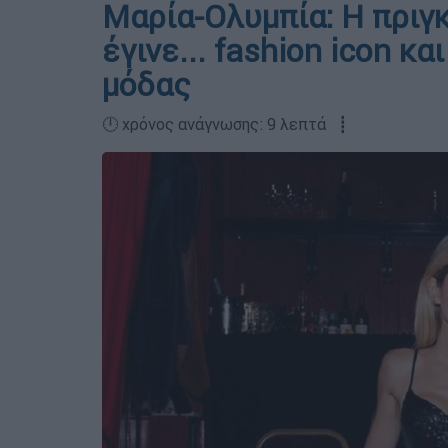
Μαρία-Ολυμπία: Η πριγκ
έγινε... fashion icon κ
μόδας
🕛 χρόνος ανάγνωσης: 9 λεπτά ┋