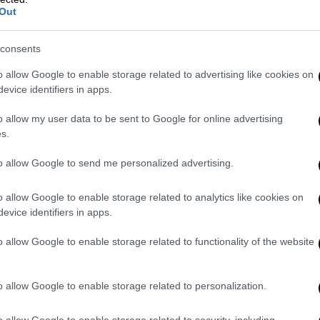
Out
consents
o allow Google to enable storage related to advertising like cookies on
evice identifiers in apps.
o allow my user data to be sent to Google for online advertising
s.
to allow Google to send me personalized advertising.
o allow Google to enable storage related to analytics like cookies on
evice identifiers in apps.
o allow Google to enable storage related to functionality of the website
κογένεια, αλλά η Ολυμπία δεν έχει την
o allow Google to enable storage related to personalization.
ητα που συνήθως συνδέεται με άτομα
 συντάκτης, κατά τη διάρκεια της
o allow Google to enable storage related to security, including