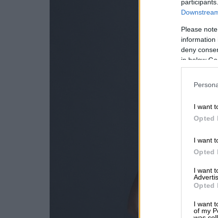
participants
Downstream 
Please note
information 
deny consent
in below Go
Persona
I want t
Opted 
I want t
Opted 
I want 
Advertis
Opted 
I want t
of my P
was col