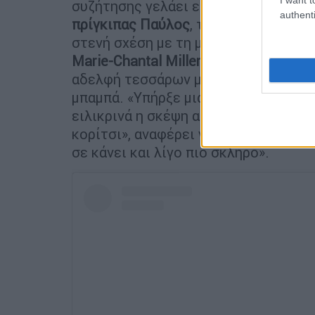
συζήτησης γελάει εύκολα και μιλάει 
authenti
πρίγκιπας Παύλος
, την περιγράφει ω
στενή σχέση με τη μητέρα της, τη σ
Marie-Chantal Miller,
με την οποία κά
αδελφή τεσσάρων μικρότερων αδελφών
μπαμπά. «Υπήρξε μια στιγμή που η μαμ
ειλικρινά η σκέψη αυτή... είπα, "δεν 
κορίτσι», αναφέρει γελώντας. «Μου 
σε κάνει και λίγο πιο σκληρό».