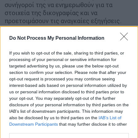
συνήγοροί της να ενημερωθούν για τα
στοιχεία της δικογραφίας και να
προετοιμάσουν τις αναγκαίες εξηγήσεις.
Είναι «μοναδική ύποπτη»
Do Not Process My Personal Information
Οι δύο εισαγγελείς πρωτοδικών αφού
If you wish to opt-out of the sale, sharing to third parties, or
μελέτησαν τον
φάκελο
της προανακριτικής
processing of your personal or sensitive information for
δικογραφίας, κατέληξαν στο συμπέρασμα ότι
targeted advertising by us, please use the below opt-out
μοναδική ύποπτη
είναι η μητέρα των
section to confirm your selection. Please note that after your
παιδιών.
opt-out request is processed you may continue seeing
interest-based ads based on personal information utilized by
Μετά τις εξηγήσεις που θα δώσει η Ρούλα
us or personal information disclosed to third parties prior to
your opt-out. You may separately opt-out of the further
Πισπιρίγκου, η δικογραφία θα επιστρέψει
disclosure of your personal information by third parties on the
στους εισαγγελείς, οι οποίοι θα
IAB’s list of downstream participants. This information may
αποφασίσουν εάν θα ασκήσουν ποινική
also be disclosed by us to third parties on the
IAB’s List of
δίωξη σε βάρος της.
Downstream Participants
that may further disclose it to other
third parties.
Ο φάκελος της δικογραφίας, σύμφωνα με τις