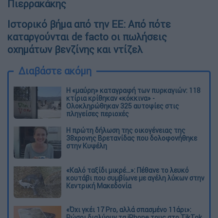
Πιερρακάκης
Ιστορικό βήμα από την ΕΕ: Από πότε
καταργούνται de facto οι πωλήσεις
οχημάτων βενζίνης και ντίζελ
Διαβάστε ακόμη
Η «μαύρη» καταγραφή των πυρκαγιών: 118
κτίρια κρίθηκαν «κόκκινα» -
Ολοκληρώθηκαν 325 αυτοψίες στις
πληγείσες περιοχές
Η πρώτη δήλωση της οικογένειας της
38χρονης Βρετανίδας που δολοφονήθηκε
στην Κυψέλη
«Καλό ταξίδι μικρέ...»: Πέθανε το λευκό
κουτάβι που συμβίωνε με αγέλη λύκων στην
Κεντρική Μακεδονία
«Όχι γκέι 17 Pro, αλλά σπασμένο 11άρι»:
Ρώσοι διαλύουν τα iPhone τους στο TikTok