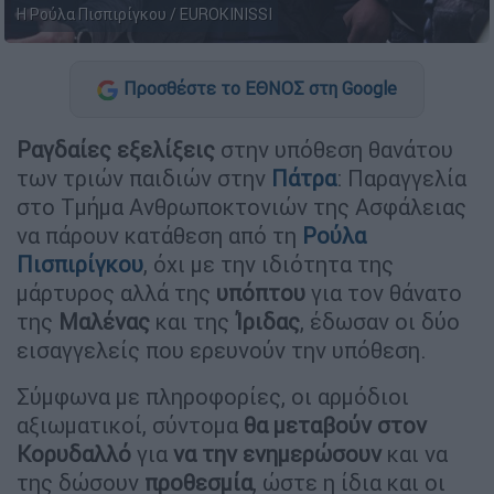
Η Ρούλα Πισπιρίγκου / EUROKINISSI
Προσθέστε το ΕΘΝΟΣ στη Google
Ραγδαίες εξελίξεις
στην υπόθεση θανάτου
των τριών παιδιών στην
Πάτρα
: Παραγγελία
στο Τμήμα Ανθρωποκτονιών της Ασφάλειας
να πάρουν κατάθεση από τη
Ρούλα
Πισπιρίγκου
, όχι με την ιδιότητα της
μάρτυρος αλλά της
υπόπτου
για τον θάνατο
της
Μαλένας
και της
Ίριδας
, έδωσαν οι δύο
εισαγγελείς που ερευνούν την υπόθεση.
Σύμφωνα με πληροφορίες, οι αρμόδιοι
αξιωματικοί, σύντομα
θα μεταβούν στον
Κορυδαλλό
για
να την ενημερώσουν
και να
της δώσουν
προθεσμία
, ώστε η ίδια και οι