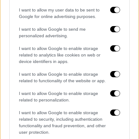
Συμβούλιο Πλημμελειοδικών, τα μέλη του
οποίου στη συνέχεια με βούλευμά τους θα
I want to allow my user data to be sent to
Google for online advertising purposes.
αποφασίσουν για την
παραπομπή ή μη της
κατηγορούμενης σε δίκη
.
I want to allow Google to send me
personalized advertising.
«Προσπαθούν να μου φορτώσουν και
τους θανάτους των άλλων παιδιών»
I want to allow Google to enable storage
related to analytics like cookies on web or
Σύμφωνα με τον συνήγορό της,
Όθωνα
device identifiers in apps.
Παπαδόπουλο
, η
33χρονη κατηγορούμενη
για
I want to allow Google to enable storage
τον θάνατο της 9χρονης Τζωρτζίνας,
related to functionality of the website or app.
υποστηρίζει ότι «
προσπαθούν να μου
φορτώσουν
και τους θανάτους των άλλων
I want to allow Google to enable storage
related to personalization.
παιδιών».
I want to allow Google to enable storage
Όπως είχε μεταδώσει το OPEN τη Δευτέρα,
related to security, including authentication
η Ρούλα Πισπιρίγκου
πρόκειται να
functionality and fraud prevention, and other
αμφισβητήσει το πόρισμα
των δύο
user protection.