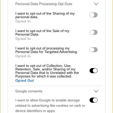
Please note that this website/app uses one or more Google
Personal Data Processing Opt Outs
ίδιες πληροφορίες, εκτός από την
services and may gather and store information including but
ιατροδικαστική έκθεση, που καταλήγει στο
not limited to your visit or usage behaviour. You may click to
I want to opt-out of the Sharing of my
personal data.
συμπέρασμα ότι αιτία θανάτου των παιδιών
grant or deny consent to Google and its third-party tags to
Opted In
use your data for below specified purposes in below Google
ήταν η ασφυξία, περιλαμβάνονται και
consent section.
I want to opt-out of the Sale of my
περισσότερες από 50 καταθέσεις γιατρών,
Personal Data.
νοσηλευτών, τραυματιοφορέων και
Opted In
προσώπων από το συγγενικό περιβάλλον
I want to opt-out of processing my
της Ρούλας Πισπιρίγκου, που αξιολογήθηκαν
Personal Data for Targeted Advertising.
Opted In
και αποτιμήθηκαν από τους δύο εισαγγελείς.
I want to opt-out of Collection, Use,
Σημειώνεται πως, την ίδια ώρα,
Retention, Sale, and/or Sharing of my
Personal Data that Is Unrelated with the
ολοκληρώθηκε η
ανάκριση
για τον θάνατο
Purposes for which it was collected.
Opted Out
της
Τζωρτζίνας
, για τον οποίο έχει
προφυλακιστεί ως κατηγορούμενη η Ρούλα
Google consents
Πισπιρίγκου. Τις επόμενες ημέρες η
I want to allow Google to enable storage
δικογραφία θα διαβιβαστεί στον εισαγγελέα
related to advertising like cookies on web or
για να διατυπώσει την πρότασή του προς το
device identifiers in apps.