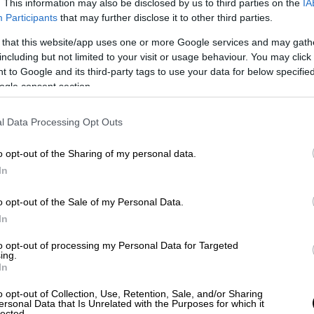
 βάρος του, αλλά ακόμα και αν γίνει δεκτός
. This information may also be disclosed by us to third parties on the
IA
α, δεν είναι αρκετός.
Participants
that may further disclose it to other third parties.
 that this website/app uses one or more Google services and may gath
 ΣΕΗ που να οδηγήσει στις κατηγορία» ενώ
including but not limited to your visit or usage behaviour. You may click 
ια να στραφούν κατά της υπουργού
 to Google and its third-party tags to use your data for below specifi
ogle consent section.
 αναφορά σε σκευωρία». Ο κατηγορούμενος
σε πειστικές απαντήσεις
.
l Data Processing Opt Outs
αστηρίου, εκτός απροόπτου, αναμένεται στα
o opt-out of the Sharing of my personal data.
In
λογία του
o opt-out of the Sale of my Personal Data.
δονται δεν είχε δεχθεί ο
Δημήτρης
In
ία του υποστήριξε ότι
δεν γνωρίζει καν τους
to opt-out of processing my Personal Data for Targeted
«σκευωρία».
ing.
In
κός διευθυντής του
Εθνικού Θεάτρου
,
o opt-out of Collection, Use, Retention, Sale, and/or Sharing
οτέ»: «Μπορεί να κολακεύτηκα, να
ersonal Data that Is Unrelated with the Purposes for which it
lected.