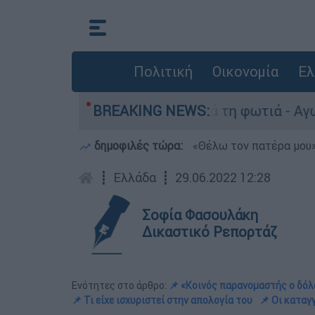
Πολιτική
Οικονομία
Ελ
ο Πόρτο Γερμανό μετά τη φωτιά - Αγώνας για απ
BREAKING NEWS:
δημοφιλές τώρα:
«Θέλω τον πατέρα μου»:
┋
Ελλάδα
┋
29.06.2022 12:28
Σοφία Φασουλάκη
Δικαστικό Ρεπορτάζ
Ενότητες στο άρθρο:
📌 «Κοινός παρανομαστής ο δόλ
📌 Τι είχε ισχυριστεί στην απολογία του
📌 Οι καταγ