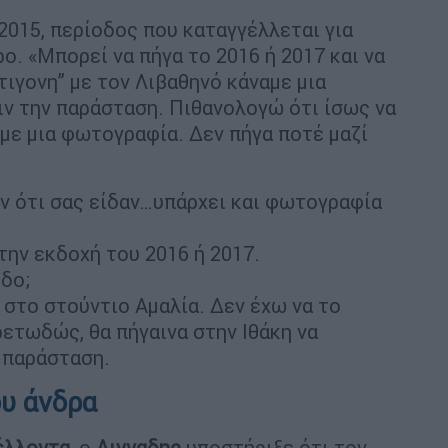
2015, περίοδος που καταγγέλλεται για
ρο. «Μπορεί να πήγα το 2016 ή 2017 και να
ιγονη” με τον Λιβαθηνό κάναμε μια
ιν την παράσταση. Πιθανολογώ ότι ίσως να
αμε μια φωτογραφία. Δεν πήγα ποτέ μαζί
ν ότι σας είδαν…υπάρχει και φωτογραφία
ην εκδοχή του 2016 ή 2017.
οδο;
 στο στούντιο Αμαλία. Δεν έχω να το
ετωδώς, θα πήγαινα στην Ιθάκη να
 παράσταση.
ου άνδρα
έλλοντα
, ο
Λιγναδης
υποστήριξε ότι τον