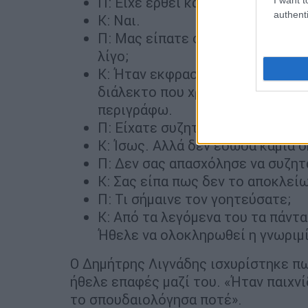
Π: Είχε έρθει και στο σπίτι σας τ
authenti
Κ: Ναι.
Π: Μας είπατε ότι καταλάβετε π
λίγο;
Κ: Ήταν εκφραστικός στις εκδηλ
διάλεκτο που χρησιμοποιούν κάπ
περιγράφω.
Π: Είχατε συζητήσεις για ερωτικ
Κ: Ίσως. Αλλά δεν έδωσα καμία σ
Π: Δεν σας απασχόλησε να συζητ
Κ: Σας είπα πως δεν το αποκλείω
Π: Τι σήμαινε τον γοητεύσατε;
Κ: Από τα λεγόμενα του τα πάντ
Ήθελε να ολοκληρωθεί η γνωριμί
Ο Δημήτρης Λιγνάδης ισχυρίστηκε 
ήθελε επαφές μαζί του. «Ήταν παιχνί
το σπουδαιολόγησα ποτέ».