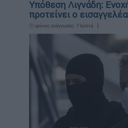
Υπόθεση Λιγνάδη: Ενοχή
προτείνει ο εισαγγελέ
🕛 χρόνος ανάγνωσης: 7 λεπτά ┋