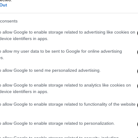
νίσιες υποσχέσεις, να είχα μια υπερβολή
Out
υς αλλά δεν κατηγορούμαι εδώ για
α σε αυτό τον τομέα, αλλά βιαστής δεν
consents
o allow Google to enable storage related to advertising like cookies on
evice identifiers in apps.
ει
στην καταγγελία του δεύτερου μηνυτή,
 κοπέλας: «Στις Βάκχες η Ν.Ε. είχε ένα
o allow my user data to be sent to Google for online advertising
 Θ. Ερχόταν συνεχώς μαζί μας. Μια μέρα
s.
ίλο μου “λίγο φαντεζί προσωπικότητα”, τον
to allow Google to send me personalized advertising.
ο κέντρο. Η N. μου είχε ζητήσει να
 της για να του κάνω αρχαία γιατί είχε
o allow Google to enable storage related to analytics like cookies on
evice identifiers in apps.
λογος με τον Πρόεδρο:
o allow Google to enable storage related to functionality of the website
γνώση, ειδικά σε όσους ήταν κενοί αυτής.
o allow Google to enable storage related to personalization.
η.
o allow Google to enable storage related to security, including