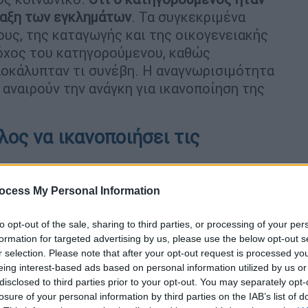
ραξη των εγκλημάτων
. Τα συγκεκριμένα
ους, της καταγωγής και της οικογενειακής
όχος του κατηγορούμενου, καθώς
αποκάλυπταν τι συνέβη. Η αναγνωρισιμότητα
αναιρούν την ανάγκη για ικανοποίηση της
ος να ικανοποιήσει τις
 παρανομαστής
είναι ο
δόλος
για να
ocess My Personal Information
ρμές. Κοινό χαρακτηριστικό των παθόντων
ηρικτικό περιβάλλον τους. Καλλιεργούσε
to opt-out of the sale, sharing to third parties, or processing of your per
formation for targeted advertising by us, please use the below opt-out s
ηθούσε επαγγελματική εξέλιξη λόγω των
r selection. Please note that after your opt-out request is processed y
eing interest-based ads based on personal information utilized by us or
disclosed to third parties prior to your opt-out. You may separately opt-
μούς του Δημήτρη Λιγνάδη, ανάφερε ότι
δεν
losure of your personal information by third parties on the IAB’s list of