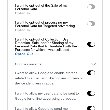
λιμάνι του Βόλου
, με
μέριμνα του Κέντρου
consent section.
I want to opt-out of the Sale of my
Επιχειρήσεων
του
Λιμενικού Σώματος –
Personal Data.
Opted In
Ελληνικής Ακτοφυλακής
και στις 15.30
έκανε εισαγωγή στο
Νοσοκομείο
όπου
I want to opt-out of processing my
Personal Data for Targeted Advertising.
νοσηλεύεται.
Opted In
Σύμφωνα με πληροφορίες, τo νέο ατύχημα
I want to opt-out of Collection, Use,
προκάλεσε την παρέμβαση της εισαγγελίας
Retention, Sale, and/or Sharing of my
Personal Data that Is Unrelated with the
Βόλου ενώ προανάκριση διενεργεί το Α.Τ.
Purposes for which it was collected.
Opted Out
Σκιάθου Να σημειωθεί πως, στις 19 Ιουνίου,
σε αντίστοιχο περιστατικό, είχε
Google consents
τραυματιστεί ελαφρά, κατά τον ίδιο τρόπο,
I want to allow Google to enable storage
χωρίς όμως να χρειαστεί νοσηλεία, ένας
related to advertising like cookies on web or
79χρονος.
device identifiers in apps.
Όλες οι ειδήσεις
I want to allow my user data to be sent to
Google for online advertising purposes.
Δημοσκόπηση ALCO για OPEN: Η διαφορά ΝΔ
με ΣΥΡΙΖΑ – Πώς αποτιμούν το κυβερνητικό
I want to allow Google to send me