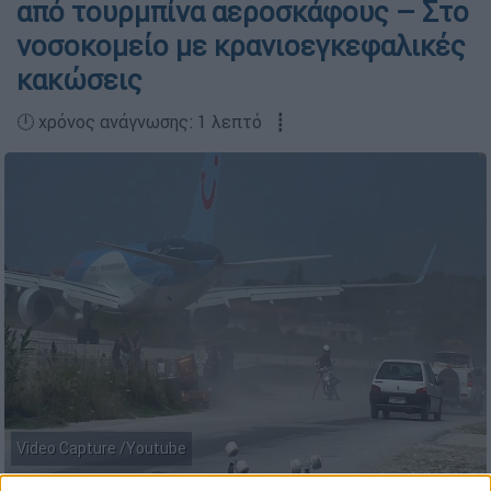
από τουρμπίνα αεροσκάφους – Στο
νοσοκομείο με κρανιοεγκεφαλικές
κακώσεις
🕛 χρόνος ανάγνωσης: 1 λεπτό ┋
Video Capture /Youtube