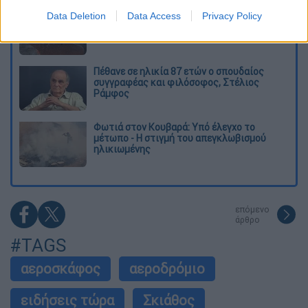
Έκκληση για περιορισμό της κατανάλωσης
Data Deletion
Data Access
Privacy Policy
νερού στη Σάρτη Χαλκιδικής - Ζητούν να
κλείσουν τα ντους στα beach bars
Πέθανε σε ηλικία 87 ετών ο σπουδαίος
συγγραφέας και φιλόσοφος, Στέλιος
Ράμφος
Φωτιά στον Κουβαρά: Υπό έλεγχο το
μέτωπο - Η στιγμή του απεγκλωβισμού
ηλικιωμένης
επόμενο
άρθρο
#TAGS
αεροσκάφος
αεροδρόμιο
ειδήσεις τώρα
Σκιάθος