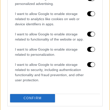
personalized advertising.
έργο ανά τομέα, με ποιο κριτήριο θα
ψηφίσουν στις εκλογές
I want to allow Google to enable storage
related to analytics like cookies on web or
Ταυτότητα και άδεια οδήγησης στο κινητό:
device identifiers in apps.
Όλες οι λεπτομέρειες για την εφαρμογή
Gov.gr Wallet και τις παροχές του
I want to allow Google to enable storage
related to functionality of the website or app.
Βρετανία: Οι υπουργοί στέλνουν κορυφαίο
I want to allow Google to enable storage
στέλεχος του κόμματος να πει στον Μπόρις
related to personalization.
Τζόνσον να παραιτηθεί
I want to allow Google to enable storage
Brad Pitt: Λέει ξανά ότι πάσχει από
related to security, including authentication
προσωπαγνωσία - «Κανείς δεν με πιστεύει»
functionality and fraud prevention, and other
user protection.
Διαβάστε ακόμη
«Είχαν άδεια για τις Αλυκές,
CONFIRM
προσγειώθηκαν στο... Σαρακήνικο:
Προθεσμία να απολογηθούν ζήτησαν
χειριστής και ιδιοκτήτης