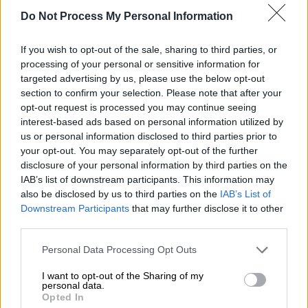
Do Not Process My Personal Information
Προσθέστε το ΕΘΝΟΣ στη Google
If you wish to opt-out of the sale, sharing to third parties, or
Ακόμη ένα ατύχημα, το δεύτερο σε
λίγες
processing of your personal or sensitive information for
εβδομάδες
σημειώθηκε έξω από το
targeted advertising by us, please use the below opt-out
αεροδρόμιο
της
Σκιάθου
.
section to confirm your selection. Please note that after your
opt-out request is processed you may continue seeing
Αυτή τη φορά, εξαιτίας της πίεσης των
interest-based ads based on personal information utilized by
us or personal information disclosed to third parties prior to
αερίων που προκαλούν οι
τουρμπίνες των
your opt-out. You may separately opt-out of the further
αεροπλάνων
, μια
Βρετανίδα υπήκοος
, 61
disclosure of your personal information by third parties on the
ετών, έπεσε
στο έδαφος, από το πεζούλι
IAB’s list of downstream participants. This information may
που είχε
σκαρφαλώσει για να
also be disclosed by us to third parties on the
IAB’s List of
Downstream Participants
that may further disclose it to other
βιντεοσκοπήσει από καλύτερη θέση
, με
third parties.
αποτέλεσμα να υποστεί κρανιοεγκεφαλικές
κακώσεις.
Please note that this website/app uses one or more Google
Personal Data Processing Opt Outs
services and may gather and store information including but
Σύμφωνα με την ΕΡΤ, η γυναίκα διακομίσθηκε
not limited to your visit or usage behaviour. You may click to
I want to opt-out of the Sharing of my
personal data.
grant or deny consent to Google and its third-party tags to
σήμερα το μεσημέρι από τη
Σκιάθο
στο
Opted In
use your data for below specified purposes in below Google