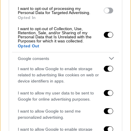
ηλικίας από 22 έως 30 ετών, διακομίστηκαν
I want to opt-out of processing my
τραυματισμένοι στο Νοσοκομείο Λιβαδειάς.
Personal Data for Targeted Advertising.
Opted In
Τα αίτια του δυστυχήματος που βύθισε στο
I want to opt-out of Collection, Use,
πένθος την τοπική κοινωνία διερευνά το
Retention, Sale, and/or Sharing of my
Personal Data that Is Unrelated with the
Τμήμα Τροχαίας Λιβαδειάς.
Purposes for which it was collected.
Opted Out
ΟΛΕΣ ΟΙ ΕΙΔΗΣΕΙΣ
Google consents
Power Pass: Ξεκινά την Παρασκευή η
I want to allow Google to enable storage
καταβολή του επιδόματος ρεύματος -
related to advertising like cookies on web or
Αναρτήθηκαν τα ποσά
device identifiers in apps.
Μάγεψε η υπερπανσέληνος στον ουρανό -
I want to allow my user data to be sent to
Εντυπωσιακές εικόνες από το Φεγγάρι του
Google for online advertising purposes.
Ελαφιού
I want to allow Google to send me
personalized advertising.
Αττική Οδός: Στο τραπέζι η ακριβότερη
διέλευση τις ώρες αιχμής - Επιταχύνονται οι
I want to allow Google to enable storage