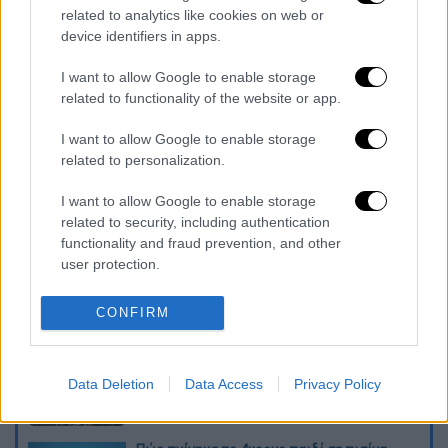
αποκρατικοποιήσεις του ΤΑΙΠΕΔ
related to analytics like cookies on web or
device identifiers in apps.
Σοκαριστική πράξη βίας στην Κύπρο: Άντρας
κλώτσησε γυναίκα με βρέφος στην αγκαλιά
I want to allow Google to enable storage
related to functionality of the website or app.
της
I want to allow Google to enable storage
Αμμώδης, με ζεστά νερά και μηδαμινό
related to personalization.
κόστος: Η παραλία-όνειρο 50’ μακριά από την
Αττική είναι το θερινό όνειρο των Αθηναίων
I want to allow Google to enable storage
related to security, including authentication
Διαβάστε ακόμη
functionality and fraud prevention, and other
user protection.
Από το Μίσιγκαν στον Λευκό Οίκο: Τι
σημαίνει η νίκη του Αμπντούλ Ελ-Σαγέντ
CONFIRM
για τους Δημοκρατικούς
O στρατηγός ήταν σχιζοφρενής, εμμονικός,
πλησίαζε τα 75 όταν τον αντάμωσε η δόξα –
Data Deletion
Data Access
Privacy Policy
Εκείνος που άλλαξε την πορεία της
Ιστορίας!