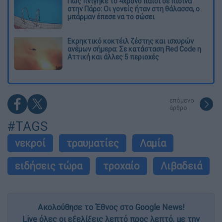
Πώς πνίγηκε το 4χρονο παιδί σε πισίνα
στην Πάρο: Οι γονείς ήταν στη θάλασσα, ο
μπάρμαν έπεσε να το σώσει
Εκρηκτικό κοκτέιλ ζέστης και ισχυρών
ανέμων σήμερα: Σε κατάσταση Red Code η
Αττική και άλλες 5 περιοχές
επόμενο
άρθρο
#TAGS
νεκροί
τραυματίες
Λαμία
ειδήσεις τώρα
τροχαίο
Λιβαδειά
Ακολούθησε το Έθνος στο Google News!
Live όλες οι εξελίξεις λεπτό προς λεπτό, με την