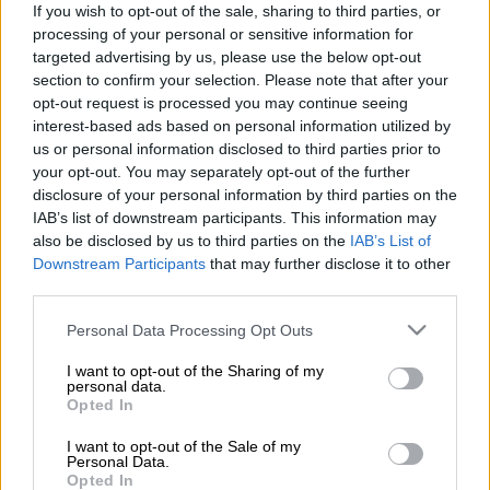
If you wish to opt-out of the sale, sharing to third parties, or
Προσθέστε το ΕΘΝΟΣ στη Google
processing of your personal or sensitive information for
targeted advertising by us, please use the below opt-out
Φρικτό
τροχαίο
με δύο νεκρούς σημειώθηκε
section to confirm your selection. Please note that after your
στον δρόμο Λαμίας – Λιβαδειάς. Δύο νέοι
opt-out request is processed you may continue seeing
interest-based ads based on personal information utilized by
άνθρωποι σκοτώθηκαν και τρεις ακόμα τους
us or personal information disclosed to third parties prior to
τραυματίστηκαν σοβαρά σε τροχαίο που
your opt-out. You may separately opt-out of the further
σημειώθηκε το βράδυ της Τετάρτης (13/7)
disclosure of your personal information by third parties on the
στο ύψος του Αγίου Νεκταρίου.
IAB’s list of downstream participants. This information may
also be disclosed by us to third parties on the
IAB’s List of
Αυτοκίνητο στο οποίο επέβαιναν πέντε
Downstream Participants
that may further disclose it to other
third parties.
άτομα, εξετράπη της πορείας του και αφού
συγκρούστηκε με τα προστατευτικά κι άλλα
Please note that this website/app uses one or more Google
Personal Data Processing Opt Outs
σταθερά αντικείμενα εκτός οδοστρώματος,
services and may gather and store information including but
not limited to your visit or usage behaviour. You may click to
I want to opt-out of the Sharing of my
κατέληξε στο ποτάμι.
personal data.
grant or deny consent to Google and its third-party tags to
Opted In
use your data for below specified purposes in below Google
Σύμφωνα με το
lamiareport
νεκροί είναι δύο
consent section.
I want to opt-out of the Sale of my
άνδρες 27 και 30 ετών, ενώ οι άλλοι τρεις
Personal Data.
φίλοι τους που επέβαιναν στο αυτοκίνητο,
Opted In