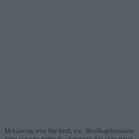
Μιλώντας στο the best, ο κ. Θεοδωρόπουλος
είπε για τον ασθενή: «Ανέφερε ότι είχε πόνο