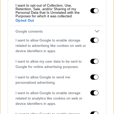
μας» αναφέρουν οι οικείοι του που ζητούν
I want to opt-out of Collection, Use,
Retention, Sale, and/or Sharing of my
την παρέμβαση του εισαγγελέα.
Personal Data that Is Unrelated with the
Purposes for which it was collected.
Η απάντηση του νοσοκομείου
Opted Out
Google consents
Ο διοικητής του Γενικού Νοσοκομείου
Πατρών «Άγιος Ανδρέας»
Ηλίας
I want to allow Google to enable storage
Θεοδωρόπουλος
δήλωσε στο pelop.gr ότι το
related to advertising like cookies on web or
device identifiers in apps.
θέμα είναι υπό διερεύνηση, καθώς σύμφωνα
με τις προφορικές εξηγήσεις του
I want to allow my user data to be sent to
προσωπικού του νοσοκομείου, που είδαν το
Google for online advertising purposes.
βράδυ της Τετάρτης τον άτυχο άνδρα, δεν
I want to allow Google to send me
προέκυψε κάποιο σοβαρό πρόβλημα υγείας.
personalized advertising.
Όπως χαρακτηριστικά ανέφερε ο κ.
Θεοδωρόπουλος ο 49χρονος έφτασε μόνος
I want to allow Google to enable storage
του στο νοσοκομείο και ανέφερε πόνο στην
related to analytics like cookies on web or
device identifiers in apps.
πλάτη πιθανόν από ψύξη, όπως ο ίδιος
δήλωσε στο προσωπικό του νοσοκομείου,