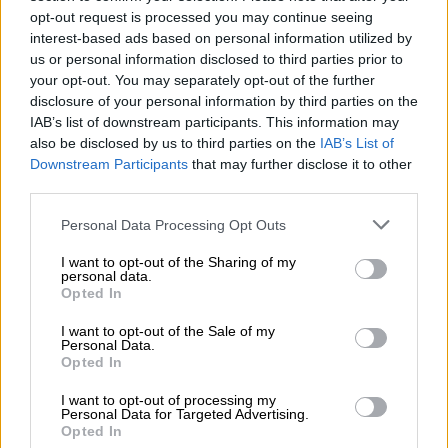
ψύξη και όχι πόνους στο στήθος ή δύσπνοια
opt-out request is processed you may continue seeing
για αυτό και του ζητήθηκε να πάει στο Ρίο.
interest-based ads based on personal information utilized by
us or personal information disclosed to third parties prior to
«Πρέπει να μας εξηγήσουν γιατί δεν έδωσαν
your opt-out. You may separately opt-out of the further
disclosure of your personal information by third parties on the
τις πρώτες βοήθειες σε έναν συνάνθρωπό
IAB’s list of downstream participants. This information may
μας…» αναφέρουν μέλη της οικογένειας του
also be disclosed by us to third parties on the
IAB’s List of
εκλιπώντος
, οι οποίοι κατηγορούν τους
Downstream Participants
that may further disclose it to other
υπευθύνους του νοσοκομείου για έλλειψη
third parties.
ανθρωπιάς
«Ανθρωπιά τέλος
…» τονίζει ο
Please note that this website/app uses one or more Google
Personal Data Processing Opt Outs
σύζυγος της αδελφής του 49χρονου.
services and may gather and store information including but
not limited to your visit or usage behaviour. You may click to
I want to opt-out of the Sharing of my
personal data.
Σύμφωνα με το
pelop.gr
«φύγε από εδώ δεν
grant or deny consent to Google and its third-party tags to
Opted In
εφημερεύει» ήταν η απάντηση που εισέπραξε
use your data for below specified purposes in below Google
consent section.
από το Νοσοκομείο «Άγιος Ανδρέας» όπου
I want to opt-out of the Sale of my
Personal Data.
απευθύνθηκε και τελικά ο λίγα μέτρα έξω
Opted In
από το νοσοκομείο εξέπνευσε.
I want to opt-out of processing my
«Απαράδεκτοι… Αυτό Μπορεί να συμβεί στον
Personal Data for Targeted Advertising.
Opted In
οποιοδήποτε Έλληνα ή άλλον συνάνθρωπο