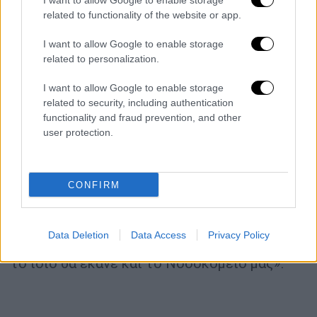
I want to allow Google to enable storage
και γι αυτό το λόγο του πρότειναν να
related to functionality of the website or app.
επισκεφθεί το ΠΓΝΠ στο Ρίο, που
I want to allow Google to enable storage
εφημέρευε.
related to personalization.
«
Δεν είχε κάποια δείγματα που να
I want to allow Google to enable storage
φανερώνουν σοβαρό πρόβλημα, γι αυτό και
related to security, including authentication
παραπέμφθηκε στο εφημερεύον
functionality and fraud prevention, and other
νοσοκομείο
» δήλωσε ο κ. Θεοδωρόπουλος,
user protection.
προσθέτοντας κατηγορηματικά πως
«οποιοσδήποτε πολίτης έφτανε σε
CONFIRM
οποιοδήποτε νοσοκομείο αντιμετωπίζοντας
κάποιο σοβαρό πρόβλημα υγείας θα τύγχανε
των πρώτων βοηθειών και της απαραίτητης
Data Deletion
Data Access
Privacy Policy
φροντίδας, ακόμα κι αν δεν εφημέρευε, και
το ίδιο θα έκανε και το Νοσοκομείο μας».