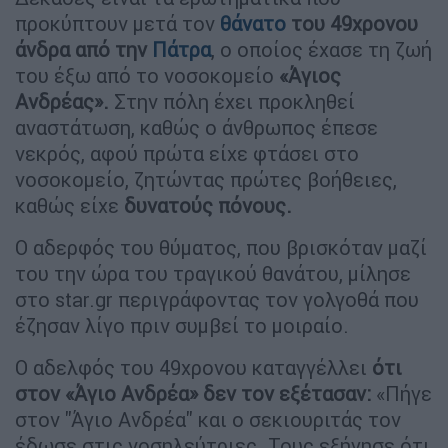
προκύπτουν μετά τον
θάνατο
του 49χρονου
άνδρα από την
Πάτρα
, ο οποίος έχασε τη ζωή
του έξω από το νοσοκομείο
«Άγιος
Ανδρέας».
Στην πόλη έχει προκληθεί
αναστάτωση, καθώς ο άνθρωπος έπεσε
νεκρός, αφού πρώτα είχε φτάσει στο
νοσοκομείο, ζητώντας πρώτες βοήθειες,
καθώς είχε
δυνατούς πόνους.
Ο αδερφός του θύματος, που βρισκόταν μαζί
του την ώρα του τραγικού θανάτου, μίλησε
στο star.gr περιγράφοντας τον γολγοθά που
έζησαν λίγο πριν συμβεί το μοιραίο.
Ο αδελφός του 49χρονου καταγγέλλει
ότι
στον «Άγιο Ανδρέα» δεν τον εξέτασαν:
«Πήγε
στον ''Άγιο Ανδρέα'' και ο σεκιουριτάς τον
έδωσε στις νοσηλεύτριες. Τους εξήγησε ότι