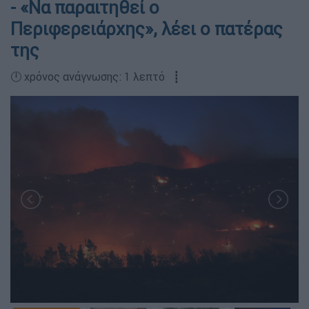
- «Να παραιτηθεί ο
Περιφερειάρχης», λέει ο πατέρας
της
🕛 χρόνος ανάγνωσης: 1 λεπτό ┋