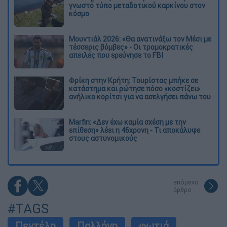
γνωστό τύπο μεταδοτικού καρκίνου στον
κόσμο
Μουντιάλ 2026: «Θα ανατινάξω τον Μέσι με
τέσσερις βόμβες» - Οι τρομοκρατικές
απειλές που ερεύνησε το FBI
Φρίκη στην Κρήτη: Τουρίστας μπήκε σε
κατάστημα και ρώτησε πόσο «κοστίζει»
ανήλικο κορίτσι για να ασελγήσει πάνω του
Marfin: «Δεν έχω καμία σχέση με την
επίθεση» λέει η 46χρονη - Τι αποκάλυψε
στους αστυνομικούς
επόμενο
άρθρο
#TAGS
Πεντέλη
Παλλήνη
φωτιά