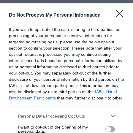
Do Not Process My Personal Information
If you wish to opt-out of the sale, sharing to third parties, or
processing of your personal or sensitive information for
targeted advertising by us, please use the below opt-out
section to confirm your selection. Please note that after your
opt-out request is processed you may continue seeing
«
Καιγόμαστε
», έγραψε αρχικά η Στεφανίδη,
interest-based ads based on personal information utilized by
ενώ λίγο αργότερα έκανε γνωστό ότι έβλεπε
us or personal information disclosed to third parties prior to
από την τηλεόραση το σπίτι της στην
your opt-out. You may separately opt-out of the further
Παλλήνη να καίγεται.
Είχαν προλάβει
disclosure of your personal information by third parties on the
πάντως να εγκαταλείψουν
την οικεία τους,
IAB’s list of downstream participants. This information may
also be disclosed by us to third parties on the
IAB’s List of
την ώρα που η κόρη τους βρίσκεται ακόμη
Downstream Participants
that may further disclose it to other
στις ΗΠΑ, όπου και αγωνίστηκε προχθές
third parties.
(18/07) στο Παγκόσμιο πρωτάθλημα στίβου.
Please note that this website/app uses one or more Google
Personal Data Processing Opt Outs
services and may gather and store information including but
not limited to your visit or usage behaviour. You may click to
I want to opt-out of the Sharing of my
personal data.