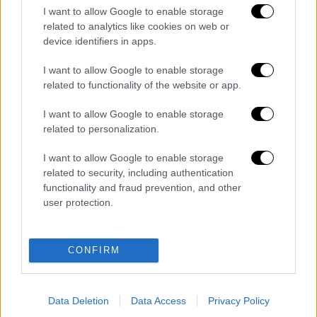
της Θεσσαλονίκης και η επεισοδιακή
I want to allow Google to enable storage
θητεία
related to analytics like cookies on web or
device identifiers in apps.
Σοκαριστικά στοιχεία της ΕΕ για τις
φωτιές στην Ευρώπη: Φέτος κάηκε
I want to allow Google to enable storage
έκταση υπερδιπλάσια του
related to functionality of the website or app.
Λουξεμβούργου!
I want to allow Google to enable storage
related to personalization.
Διαβάστε ακόμη
I want to allow Google to enable storage
Δημιούργησαν με AI νέους ιούς μέσα σε
related to security, including authentication
λίγες ώρες - Γιατί προβληματίζονται οι
επιστήμονες
functionality and fraud prevention, and other
user protection.
Σαν το τρομακτικό It: 15χρονο ντυμένος
κλόουν μαχαίρωσε μέχρι θανάτου
ηλικιωμένο - Τον κατέγραψε κάμερα
CONFIRM
«Πόλεμος» για τους χρόνους των
δρομολογίων: Τα σωματεία απαντούν στις
καταγγελίες, οι παρατάξεις περνούν στην
Data Deletion
Data Access
Privacy Policy
αντεπίθεση