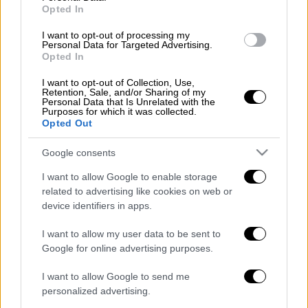
τους ηλικιωμένους ένα συγγενικό τους
Opted In
πρόσωπο
.
I want to opt-out of processing my
Personal Data for Targeted Advertising.
Στο σημείο έχει σπεύσει ιατροδικαστής για
Opted In
να διερευνήσει τα αίτια του θανάτου. Όπως
I want to opt-out of Collection, Use,
προκύπτει από τα πρώτα ευρήματα του
Retention, Sale, and/or Sharing of my
Personal Data that Is Unrelated with the
ιατροδικαστή, οι θάνατοι ήταν αιφνίδιοι.
Purposes for which it was collected.
Opted Out
ΌΛΕΣ ΟΙ ΕΙΔΗΣΕΙΣ
Google consents
Κωνσταντινούπολη: Η ιστορία του
I want to allow Google to enable storage
ελληνικού νοσοκομείου «Βαλουκλή» -
related to advertising like cookies on web or
device identifiers in apps.
Κάηκε η οροφή του ιστορικού κτιρίου
Σταϊκούρας: Νέα μέτρα στήριξης από
I want to allow my user data to be sent to
Σεπτέμβριο - Κατάθεση
Google for online advertising purposes.
συμπληρωματικού προϋπολογισμού
I want to allow Google to send me
ΟΑΣΘ: Καρατομήθηκε ο Σκόδρας - Τα
personalized advertising.
συσσωρευμένα προβλήματα στα ΜΜΜ