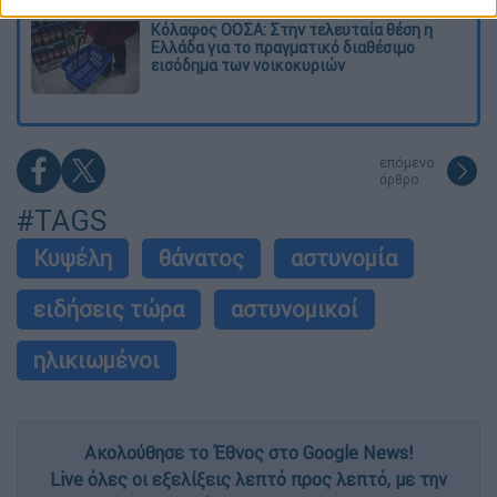
Κόλαφος ΟΟΣΑ: Στην τελευταία θέση η
Ελλάδα για το πραγματικό διαθέσιμο
εισόδημα των νοικοκυριών
επόμενο
άρθρο
#TAGS
Κυψέλη
θάνατος
αστυνομία
ειδήσεις τώρα
αστυνομικοί
ηλικιωμένοι
Ακολούθησε το Έθνος στο Google News!
Live όλες οι εξελίξεις λεπτό προς λεπτό, με την