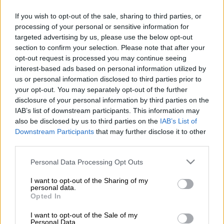
Προσθέστε το ΕΘΝΟΣ στη Google
If you wish to opt-out of the sale, sharing to third parties, or
processing of your personal or sensitive information for
Συνεχίζεται το θρίλερ με τους δύο
targeted advertising by us, please use the below opt-out
ηλικιωμένους
που εντοπίστηκαν
νεκροί
στο
section to confirm your selection. Please note that after your
διαμέρισμά τους στην
Κυψέλη
. Οι
opt-out request is processed you may continue seeing
interest-based ads based on personal information utilized by
αστυνομικοί εντόπισαν το ζευγάρι σε
us or personal information disclosed to third parties prior to
προχωρημένη σήψη.
your opt-out. You may separately opt-out of the further
disclosure of your personal information by third parties on the
Οι
άνδρες της ΕΛΑΣ κλήθηκαν
στο σημείο
IAB’s list of downstream participants. This information may
έπειτα από κλήση γειτόνων του ζευγαριού
also be disclosed by us to third parties on the
IAB’s List of
που
θορυβήθηκαν
από την έντονη δυσοσμία
Downstream Participants
that may further disclose it to other
third parties.
στην
πολυκατοικία
.
Please note that this website/app uses one or more Google
Personal Data Processing Opt Outs
Τα θύματα εντοπίστηκαν σε διαφορετικά
services and may gather and store information including but
δωμάτια του σπιτιού, ενώ από τις πρώτες
not limited to your visit or usage behaviour. You may click to
I want to opt-out of the Sharing of my
personal data.
πληροφορίες προκύπτει πως δεν υπήρχαν
grant or deny consent to Google and its third-party tags to
Opted In
use your data for below specified purposes in below Google
ίχνη παραβίασης. Πριν κάποιες μέρες,
consent section.
I want to opt-out of the Sale of my
σύμφωνα με τους
περίοικους αναζήτησε
Personal Data.