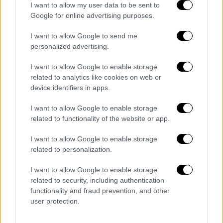
με τη συνδρομή σκαπτικών μηχανημάτων
I want to allow my user data to be sent to
δημιούργησαν
αντιπυρική ζώνη
στο
Google for online advertising purposes.
ανατολικό και βορειοδυτικό μέτωπο της
I want to allow Google to send me
φωτιάς σε μια προσπάθεια οριοθέτησής της.
personalized advertising.
Την ίδια ώρα, μεγάλη ήταν η ανταπόκριση
επιχειρήσεων
εστίασης
του νησιού που
I want to allow Google to enable storage
related to analytics like cookies on web or
χορηγούσαν φαγητό και νερό σε όσους
device identifiers in apps.
συμμετείχαν στην κατάσβεση της πυρκαγιάς.
I want to allow Google to enable storage
Εν τω μεταξύ, σύμφωνα με
ανακοίνωση
του
related to functionality of the website or app.
αρχηγείου του Πυροσβεστικού Σώματος,
έχει ενεργοποιηθεί στο νησί Κλιμάκιο
I want to allow Google to enable storage
related to personalization.
Αντιμετώπισης Εγκλημάτων Εμπρησμού
(ΚΑΕΕ), αποτελούμενο από ανακριτικούς
I want to allow Google to enable storage
υπαλλήλους του Πυροσβεστικού Σώματος,
related to security, including authentication
ενώ μεταβαίνει στη Θάσο και έτερο κλιμάκιο
functionality and fraud prevention, and other
user protection.
της Διεύθυνσης Αντιμετώπισης Εγκλημάτων
Εμπρησμού (ΔΑΕΕ) προκειμένου να