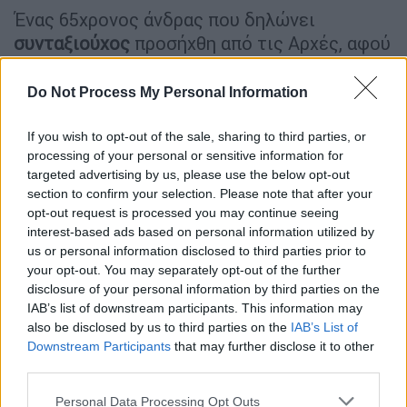
Ένας 65χρονος άνδρας που δηλώνει
συνταξιούχος
προσήχθη από τις Αρχές, αφού
θεωρείται ύποπτος για τη μεγάλη
φωτιά
που
έκαψε μεγάλες εκτάσεις στη
Θάσο
. Σύμφωνα
Do Not Process My Personal Information
με το ρεπορτάζ της Μίνας Καραμήτρου στο
OPEN TV, στο όχημα του άνδρα εντοπίστηκε
If you wish to opt-out of the sale, sharing to third parties, or
processing of your personal or sensitive information for
εύφλεκτο υλικό και φωτοβολίδες, ενώ αυτή
targeted advertising by us, please use the below opt-out
την ώρα εξετάζεται αν θα σχηματιστεί σε
section to confirm your selection. Please note that after your
βάρος του
δικογραφία
.
opt-out request is processed you may continue seeing
interest-based ads based on personal information utilized by
Η φωτιά που ξέσπασε το βράδυ της
us or personal information disclosed to third parties prior to
Τετάρτης στη
θέση Λεύκη της Σκάλας
your opt-out. You may separately opt-out of the further
disclosure of your personal information by third parties on the
Ποταμιάς,
έκαψε εκατοντάδες στρέμματα
IAB’s list of downstream participants. This information may
πευκοδάσους και θαμνώδους έκτασης. Οι
also be disclosed by us to third parties on the
IAB’s List of
τοπικοί φορείς θεωρούν ότι χάρη στην
Downstream Participants
that may further disclose it to other
έγκαιρη παρέμβαση όλων των
third parties.
εμπλεκομένων, τη σωστή διαχείριση των
Please note that this website/app uses one or more Google
Personal Data Processing Opt Outs