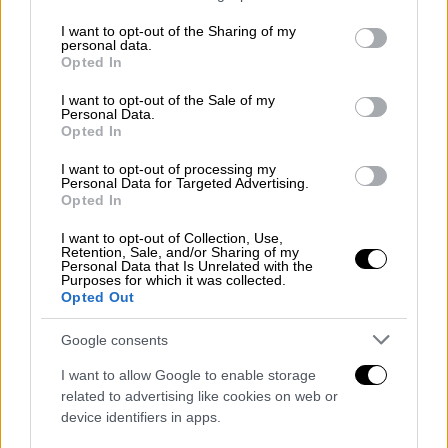
μέσων πυρόσβεσης αλλά και των ευνοϊκών
services and may gather and store information including but
καιρικών συνθηκών, η φωτιά δεν
not limited to your visit or usage behaviour. You may click to
I want to opt-out of the Sharing of my
personal data.
grant or deny consent to Google and its third-party tags to
εξαπλώθηκε περισσότερο σε
μια ιδιαίτερα
Opted In
use your data for below specified purposes in below Google
δυσπρόσιτη περιοχή.
consent section.
I want to opt-out of the Sale of my
Personal Data.
Opted In
I want to opt-out of processing my
Personal Data for Targeted Advertising.
Opted In
I want to opt-out of Collection, Use,
video
Retention, Sale, and/or Sharing of my
Personal Data that Is Unrelated with the
Purposes for which it was collected.
Opted Out
Google consents
I want to allow Google to enable storage
related to advertising like cookies on web or
Αξίζει να τονιστεί ότι περισσότεροι
από 200
device identifiers in apps.
εθελοντές,
από τα ξημερώματα της Πέμπτης,