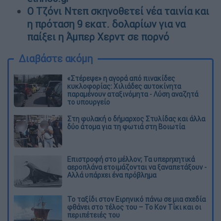
Ο Τζόνι Ντεπ σκηνοθετεί νέα ταινία και
η πρόταση 9 εκατ. δολαρίων για να
παίξει η Άμπερ Χερντ σε πορνό
Διαβάστε ακόμη
«Στέρεψε» η αγορά από πινακίδες
κυκλοφορίας: Χιλιάδες αυτοκίνητα
παραμένουν αταξινόμητα - Λύση αναζητά
το υπουργείο
Στη φυλακή ο δήμαρχος Στυλίδας και άλλα
δύο άτομα για τη φωτιά στη Βοιωτία
Επιστροφή στο μέλλον; Τα υπερηχητικά
αεροπλάνα ετοιμάζονται να ξαναπετάξουν -
Αλλά υπάρχει ένα πρόβλημα
Το ταξίδι στον Ειρηνικό πάνω σε μια σχεδία
φθάνει στο τέλος του – Το Κον Τίκι και οι
περιπέτειές του