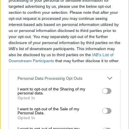
processing of your personal or sensitive information for
να φθάσει κατά τόπους στα ηπειρωτικά τους
targeted advertising by us, please use the below opt-out
40 με 41 βαθμούς
και στα νησιά τους 37
section to confirm your selection. Please note that after your
βαθμούς Κελσίου.
opt-out request is processed you may continue seeing
interest-based ads based on personal information utilized by
Αναλυτικότερα, σύμφωνα με το έκτακτο
us or personal information disclosed to third parties prior to
δελτίο επιδείνωσης καιρού της ΕΜΥ:
your opt-out. You may separately opt-out of the further
disclosure of your personal information by third parties on the
1. Την
Πέμπτη
(18-08-2022) η μέγιστη τιμή
IAB’s list of downstream participants. This information may
της θερμοκρασίας προβλέπεται να φθάσει
also be disclosed by us to third parties on the
IAB’s List of
Downstream Participants
that may further disclose it to other
στα ηπειρωτικά τους 38 με 39 και κατά
third parties.
τόπους στα δυτικά (και κυρίως στην
Please note that this website/app uses one or more Google
Αιτωλοακαρνανία) τους 40 βαθμούς Κελσίου
Personal Data Processing Opt Outs
services and may gather and store information including but
και στα νησιά τους 35 με 36.
not limited to your visit or usage behaviour. You may click to
I want to opt-out of the Sharing of my
personal data.
grant or deny consent to Google and its third-party tags to
2. Την
Παρασκευή
(19-08-2022) η μέγιστη
Opted In
use your data for below specified purposes in below Google
τιμή της θερμοκρασίας προβλέπεται να
consent section.
I want to opt-out of the Sale of my
φθάσει στα ηπειρωτικά τους 39 με 40 και
Personal Data.
Opted In
τοπικά στη Θεσσαλία και την ανατολική
Στερεά τους 41 βαθμούς και στα νησιά τους
I want to opt-out of processing my