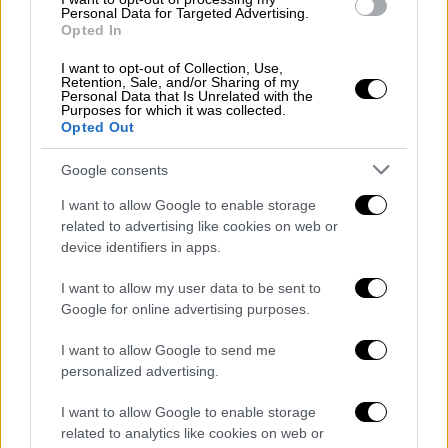
Personal Data for Targeted Advertising.
36 με 37 βαθμούς Κελσίου.
Opted In
3. Το
Σάββατο
(20-08-2022) η θερμοκρασία
I want to opt-out of Collection, Use,
Retention, Sale, and/or Sharing of my
στη δυτική και τη βόρεια χώρα θα
Personal Data that Is Unrelated with the
Purposes for which it was collected.
υποχωρήσει κατά 2 με 3 βαθμούς, αλλά στα
Opted Out
ανατολικά ηπειρωτικά η μέγιστη τιμή της θα
φθάσει τους 39 με 40 βαθμούς Κελσίου.
Google consents
Επισημαίνεται πως από τις απογευματινές
I want to allow Google to enable storage
ώρες του Σαββάτου αναμένεται μεταβολή
related to advertising like cookies on web or
του καιρού από τα βορειοδυτικά, με
device identifiers in apps.
καταιγίδες που πιθανόν κατά τόπους θα
I want to allow my user data to be sent to
είναι ισχυρές και θα συνοδεύονται από
Google for online advertising purposes.
ισχυρούς ανέμους.
I want to allow Google to send me
4. Την
Κυριακή
(21-08-2022) η θερμοκρασία
personalized advertising.
θα σημειώσει αισθητή πτώση σε όλη τη χώρα
I want to allow Google to enable storage
και θα επανέλθει κοντά στα κανονικά για την
related to analytics like cookies on web or
εποχή επίπεδα (στις περισσότερες περιοχές