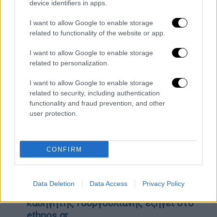
device identifiers in apps.
η μέγιστη τιμή της στους 32 με 35 βαθμούς
Κελσίου), ενώ ο καιρός στη βόρεια Ελλάδα
I want to allow Google to enable storage
related to functionality of the website or app.
και κυρίως στη Μακεδονία, θα είναι
άστατος.
I want to allow Google to enable storage
related to personalization.
ΟΛΕΣ ΟΙ ΕΙΔΗΣΕΙΣ
I want to allow Google to enable storage
Έκτακτο δελτίο επιδείνωσης καιρού:
related to security, including authentication
Υψηλές θερμοκρασίες για τρεις ημέρες -
functionality and fraud prevention, and other
Θα φτάσουν τους 41 βαθμούς
user protection.
Το ράλι των τιμών της ενέργειας
«ρουφάει» τον δημοσιονομικό χώρο – Τι
CONFIRM
κρίνει το καλάθι της ΔΕΘ
Κορονοϊός: Μέχρι πότε θα συνεχιστεί η
υψηλή μεταδοτικότητα - Το προφίλ των
Data Deletion
Data Access
Privacy Policy
ανθρώπων που καταλήγουν - Ο
καθηγητής Γουργουλιάνης εξηγεί στο
ethnos.gr