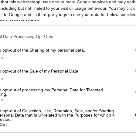
 that this website/app uses one or more Google services and may gath
including but not limited to your visit or usage behaviour. You may click 
 to Google and its third-party tags to use your data for below specifi
ogle consent section.
l Data Processing Opt Outs
o opt-out of the Sharing of my personal data.
In
 το ΕΘΝΟΣ στη Google
o opt-out of the Sale of my Personal Data.
χασε τη ζωή του
. Το παιδάκι ηλικίας 5,5
In
ονο πονοκέφαλο
, λίγο μετά η μητέρα του
το στόμα.
to opt-out of processing my Personal Data for Targeted
ing.
In
υ ΕΚΑΒ με το οποίο
διεκομίσθη στο
Γενικό
o opt-out of Collection, Use, Retention, Sale, and/or Sharing
ersonal Data that Is Unrelated with the Purposes for which it
lected.
ο είχε
μυδρίαση
στους οφθαλμούς και παρά
Out
 Ιατρονοσηλευτικού προσωπικού του