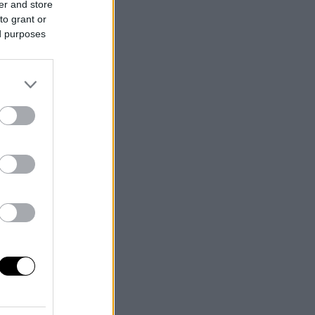
er and store
to grant or
ed purposes