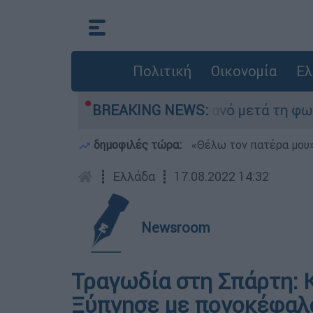
Πολιτική
Οικονομία
Ελ
ε τίποτα» στο Πόρτο Γερμανό μετά τη φωτιά - Α
BREAKING NEWS:
δημοφιλές τώρα:
«Θέλω τον πατέρα μου»:
┋
Ελλάδα
┋
17.08.2022 14:32
Newsroom
Τραγωδία στη Σπάρτη: 
Ξύπνησε με πονοκέφαλο