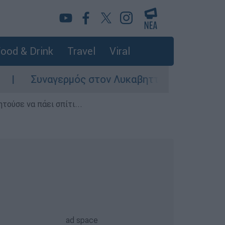
ood & Drink
Travel
Viral
Συναγερμός στον Λυκαβηττό: Σορός σε προχωρη
τούσε να πάει σπίτι...