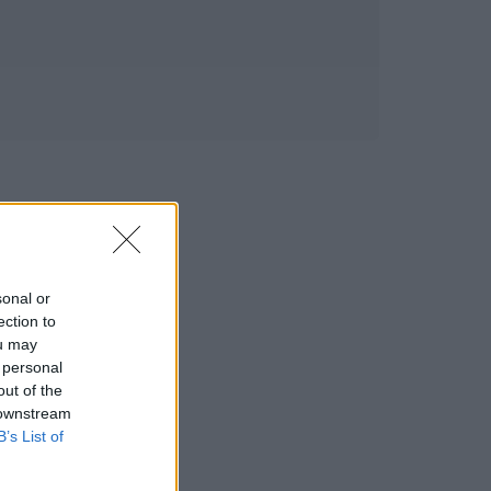
sonal or
ection to
ou may
 personal
out of the
 downstream
B’s List of