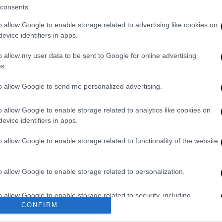
 9:00, σύμφωνα με πληροφορίες της ΕΡΤ.
consents
o allow Google to enable storage related to advertising like cookies on
 στιγμής, το παιδί
δεν είχε κάποιο ιατρικό
evice identifiers in apps.
o allow my user data to be sent to Google for online advertising
ωνίας
έχει αποκλειστεί εγκληματική
s.
οψία – Νεκροτομή από την Ιατροδικαστή
νου να διαπιστωθούν τα
αίτια
του θανάτου
to allow Google to send me personalized advertising.
o allow Google to enable storage related to analytics like cookies on
evice identifiers in apps.
ρού: Υψηλές θερμοκρασίες για τρεις
o allow Google to enable storage related to functionality of the website
θμούς
ς «ρουφάει» τον δημοσιονομικό χώρο – Τι
o allow Google to enable storage related to personalization.
ιστεί η υψηλή μεταδοτικότητα - Το προφίλ
o allow Google to enable storage related to security, including
Ο καθηγητής Γουργουλιάνης εξηγεί στο
CONFIRM
cation functionality and fraud prevention, and other user protection.