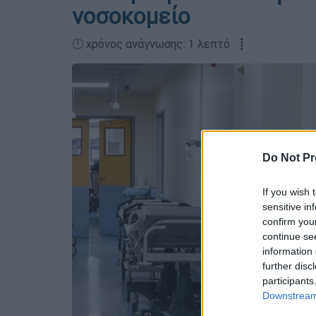
νοσοκομείο
🕛 χρόνος ανάγνωσης: 1 λεπτό ┋
Do Not Pr
If you wish 
sensitive in
confirm you
continue se
information 
further disc
participants
Downstream 