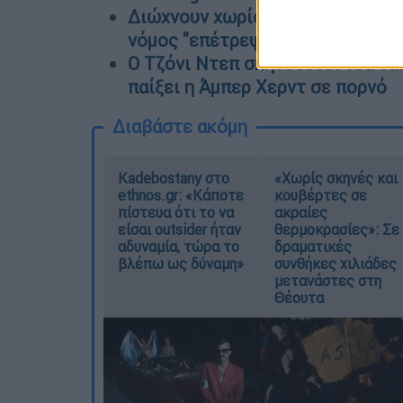
Διώχνουν χωρίς αιτία εκπαιδευτ
νόμος "επέτρεψε" στον εργοδότη
Ο Τζόνι Ντεπ σκηνοθετεί νέα ται
παίξει η Άμπερ Χερντ σε πορνό
Διαβάστε ακόμη
Kadebostany στο
«Χωρίς σκηνές και
ethnos.gr: «Κάποτε
κουβέρτες σε
πίστευα ότι το να
ακραίες
είσαι outsider ήταν
θερμοκρασίες»: Σε
αδυναμία, τώρα το
δραματικές
βλέπω ως δύναμη»
συνθήκες χιλιάδες
μετανάστες στη
Θέουτα