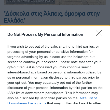
Λονδίνο - Αθήνα με ποδήλατο
"Δύσκολα στις Άλπεις, όμορφα στην
Ελλάδα"
Η Βασιλική Βουτζαλή που χάραξε και τη
Do Not Process My Personal Information
διαδρομή της ομάδας αναφέρθηκε στις
προκλήσεις και δοκιμασίες της ομάδας:
If you wish to opt-out of the sale, sharing to third parties, or
"Ηταν ότι καλύτερο και πιο δυνατό έχω
processing of your personal or sensitive information for
ζήσει. Ηταν οι καλοκαιρινές διακοπές μας
targeted advertising by us, please use the below opt-out
section to confirm your selection. Please note that after your
που αποφασίσαμε να τις αφιερώσουμε για να
opt-out request is processed you may continue seeing
στείλουμε τα μηνύματα μας στους
interest-based ads based on personal information utilized by
ανθρώπους που έφυγαν από κοντά μας αλλά
us or personal information disclosed to third parties prior to
και στην επιστροφή των μαρμάρων. Εμείς
your opt-out. You may separately opt-out of the further
δεν είμαστε πολιτικοί. Απλά στείλαμε το
disclosure of your personal information by third parties on the
IAB’s list of downstream participants. This information may
μήνυμα μας σε όλο τον κόσμο και νιώθουμε
also be disclosed by us to third parties on the
IAB’s List of
όμορφα που βλέπουμε το αποτέλεσμα. Η
Downstream Participants
that may further disclose it to other
βασική δυσκολία ήταν να συνεργαστούν
third parties.