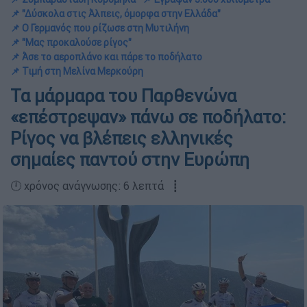
📌 "Δύσκολα στις Άλπεις, όμορφα στην Ελλάδα"
📌 Ο Γερμανός που ρίζωσε στη Μυτιλήνη
📌 "Μας προκαλούσε ρίγος"
📌 Άσε το αεροπλάνο και πάρε το ποδήλατο
📌 Τιμή στη Μελίνα Μερκούρη
Τα μάρμαρα του Παρθενώνα
«επέστρεψαν» πάνω σε ποδήλατο:
Ρίγος να βλέπεις ελληνικές
σημαίες παντού στην Ευρώπη
🕛 χρόνος ανάγνωσης: 6 λεπτά ┋