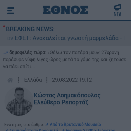
BREAKING NEWS:
είται γνωστή μαρμελάδα - Κίνδυνος θραύσης σ
δημοφιλές τώρα:
«Θέλω τον πατέρα μου»: 27χρονη
παρέσυρε νύφη λίγες ώρες μετά το γάμο της και ζητούσε
να πάει σπίτι...
┋
Ελλάδα
┋
29.08.2022 19:12
Κώστας Ασημακόπουλος
Ελεύθερο Ρεπορτάζ
Ενότητες στο άρθρο:
📌 Από το Βρετανικό Μουσείο
📌 Συμπαράσταση Κορομηλά
📌 Εγραψαν 3.000 χιλιόμετρα