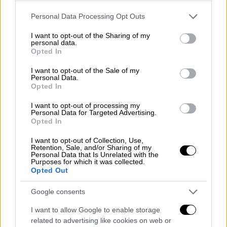
πέντε άνθρωποι που δεν γνωρίζονταν. Είναι
Please note that this website/app uses one or more Google
Personal Data Processing Opt Outs
δύσκολο να είσαι μαζί ομάδα για 14 ημέρες
services and may gather and store information including but
όμως μέσα από την ομάδα βγήκαν έντονες
not limited to your visit or usage behaviour. You may click to
I want to opt-out of the Sharing of my
personal data.
και όμορφες στιγμές συνεργασίας,
grant or deny consent to Google and its third-party tags to
Opted In
use your data for below specified purposes in below Google
αλληλουποστήριξης και συνεργασίας.
consent section.
I want to opt-out of the Sale of my
Περάσαμε από δύσκολες καιρικές συνθήκες.
Personal Data.
Το πιο δύσκολο διήμερο ήταν 19-20
Opted In
Αυγούστου που ανεβήκαμε στις Άλπεις στα
I want to opt-out of processing my
2.800 μέτρα υψόμετρο. Δεν είχαμε wifi και
Personal Data for Targeted Advertising.
Opted In
συνεπώς δεν είχαμε άμεση επικοινωνία. Η
πιο όμορφη στιγμή ήταν όταν πατήσαμε
I want to opt-out of Collection, Use,
Retention, Sale, and/or Sharing of my
Ελλάδα. Δεν θα ξεχάσω ποτέ τη συγκινητική
Personal Data that Is Unrelated with the
Purposes for which it was collected.
συμπαράσταση ενός συμπατριώτη μας που
Opted Out
ήρθε από το Βέλγιο για να ποδηλατίσει μαζί
μας. Στα χωριά στην Ελλάδα οι ηλικιωμένοι
Google consents
μας συμπαραστέκονταν. Στα Φάρσαλα
I want to allow Google to enable storage
σταματήσαμε σε ένα περίπτερο και ο
related to advertising like cookies on web or