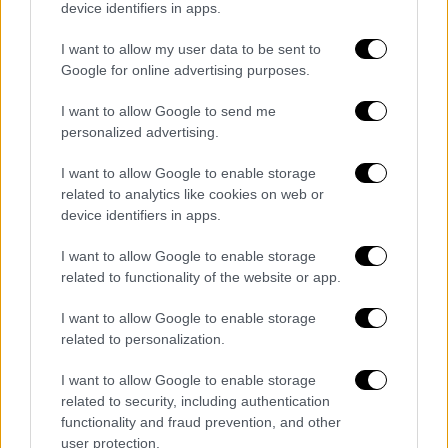
78χρονος κύριος Γιάννης συγκινήθηκε, μας
device identifiers in apps.
πρόσφερε ότι θελήσαμε. Συγκινητικές
I want to allow my user data to be sent to
στιγμές. Τους ευχαριστούμε όλους. Τώρα
Google for online advertising purposes.
που γυρίσαμε σκεφτόμαστε την επόμενη
δοκιμασία μας. Θέλουμε να κάνουμε ένα
I want to allow Google to send me
personalized advertising.
μικρό κίνημα και νομίζω πως η αρχή έγινε".
I want to allow Google to enable storage
related to analytics like cookies on web or
device identifiers in apps.
I want to allow Google to enable storage
related to functionality of the website or app.
I want to allow Google to enable storage
related to personalization.
I want to allow Google to enable storage
related to security, including authentication
functionality and fraud prevention, and other
user protection.