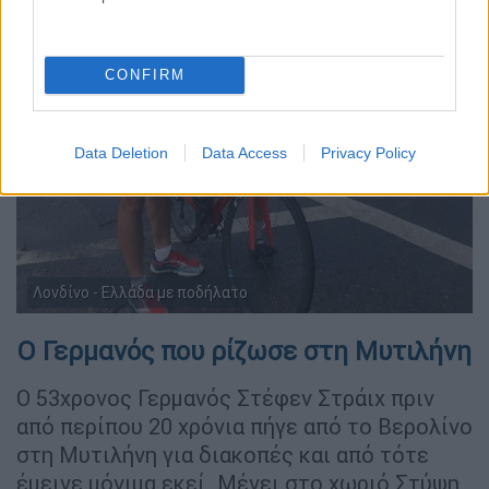
CONFIRM
Data Deletion
Data Access
Privacy Policy
Λονδίνο - Ελλάδα με ποδήλατο
Ο Γερμανός που ρίζωσε στη Μυτιλήνη
Ο 53χρονος Γερμανός Στέφεν Στράιχ πριν
από περίπου 20 χρόνια πήγε από το Βερολίνο
στη Μυτιλήνη για διακοπές και από τότε
έμεινε μόνιμα εκεί. Μένει στο χωριό Στύψη