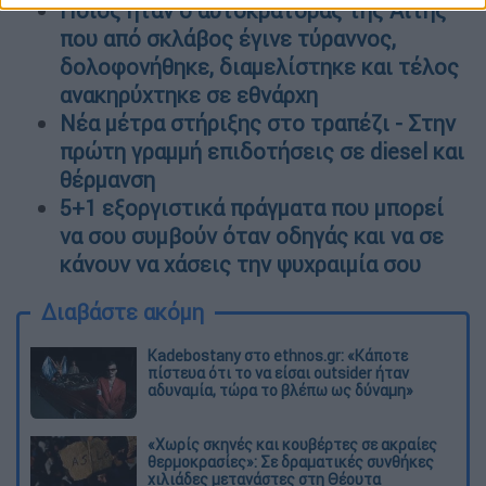
Ποιος ήταν ο αυτοκράτορας της Αϊτής
που από σκλάβος έγινε τύραννος,
δολοφονήθηκε, διαμελίστηκε και τέλος
ανακηρύχτηκε σε εθνάρχη
Νέα μέτρα στήριξης στο τραπέζι - Στην
πρώτη γραμμή επιδοτήσεις σε diesel και
θέρμανση
5+1 εξοργιστικά πράγματα που μπορεί
να σου συμβούν όταν οδηγάς και να σε
κάνουν να χάσεις την ψυχραιμία σου
Διαβάστε ακόμη
Kadebostany στο ethnos.gr: «Κάποτε
πίστευα ότι το να είσαι outsider ήταν
αδυναμία, τώρα το βλέπω ως δύναμη»
«Χωρίς σκηνές και κουβέρτες σε ακραίες
θερμοκρασίες»: Σε δραματικές συνθήκες
χιλιάδες μετανάστες στη Θέουτα