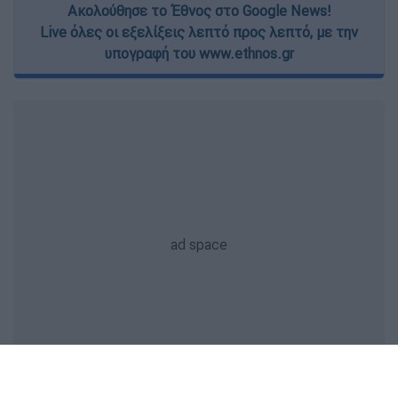
Ακολούθησε το Έθνος στο Google News!
Live όλες οι εξελίξεις λεπτό προς λεπτό, με την
υπογραφή του www.ethnos.gr