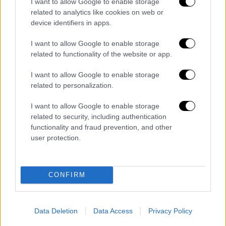
επικοινωνήστε μαζί μου μέσω email».
I want to allow Google to enable storage
related to analytics like cookies on web or
Σύμφωνα με το
pelop.gr
, αν κάποιος της
device identifiers in apps.
απαντήσει στο messenger, τον καλεί… να
I want to allow Google to enable storage
στείλει μήνυμα στο προσωπικό της
related to functionality of the website or app.
mail:
ponchardmartinemireille@gmail.com
.
I want to allow Google to enable storage
Οι αρχές αναμένεται να εξετάσουν το μήνυμα
related to personalization.
για να διαπιστωθεί περί τίνος πρόκειται.
I want to allow Google to enable storage
ΟΛΕΣ ΟΙ ΕΙΔΗΣΕΙΣ
related to security, including authentication
functionality and fraud prevention, and other
Πεδίο μάχης το Κίεβο - Ανελέητοι
user protection.
βομβαρδισμοί και μπαράζ επιθέσεων με
ρωσικά καμικάζι-drones
CONFIRM
Βιασμός 12χρονης: Νέος κύκλος
εκτέλεσης ενταλμάτων και ανακρίσεων
- Ποιοι είναι οι τρεις νέοι
Data Deletion
Data Access
Privacy Policy
συλληφθέντες