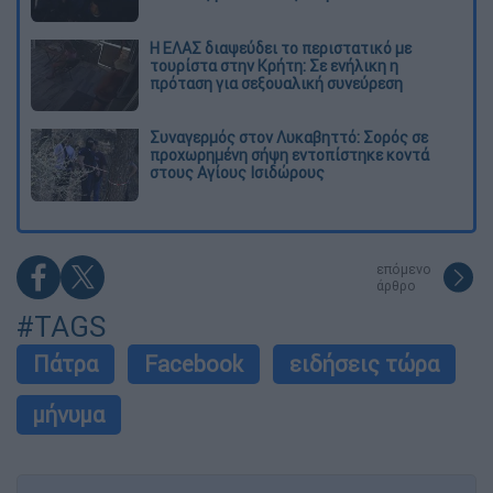
Η ΕΛΑΣ διαψεύδει το περιστατικό με
τουρίστα στην Κρήτη: Σε ενήλικη η
πρόταση για σεξουαλική συνεύρεση
Συναγερμός στον Λυκαβηττό: Σορός σε
προχωρημένη σήψη εντοπίστηκε κοντά
στους Αγίους Ισιδώρους
επόμενο
άρθρο
#TAGS
Πάτρα
Facebook
ειδήσεις τώρα
μήνυμα