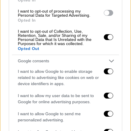
είναι πραγματικά μετρημένες.
I want to opt-out of processing my
Personal Data for Targeted Advertising.
Δεν θα μπορούσα να πεθάνω ήσυχη με ένα
Opted In
τέτοιο χρηματικό ποσό στον τραπεζικό μου
I want to opt-out of Collection, Use,
λογαριασμό, γνωρίζοντας ότι άποροι
Retention, Sale, and/or Sharing of my
Personal Data that Is Unrelated with the
άνθρωποι πεθαίνουν και υποφέρουν
Purposes for which it was collected.
καθημερινά λόγω έλλειψης μέσων. Θα ήθελα
Opted Out
να κάνω μια δωρεά αυτού του σημαντικού
Google consents
ποσού των 555.000 ευρώ, αλλά μετά από
τεράστιες προσευχές, ο ΘΕΟΣ μου
I want to allow Google to enable storage
related to advertising like cookies on web or
αποκάλυψε ότι αν σου δώσω αυτό το δώρο
device identifiers in apps.
της περιουσίας μου, θα το αξιοποιήσεις
σωστά. Γι’ αυτό σας στέλνω αυτό το μήνυμα
I want to allow my user data to be sent to
να σας εμπιστευτώ αυτά τα χρήματα για να
Google for online advertising purposes.
μπορέσετε να αξιοποιήσετε σωστά αυτή τη
I want to allow Google to send me
φιλανθρωπία.
personalized advertising.
Εάν ενδιαφέρεστε για τη δωρεά μου,