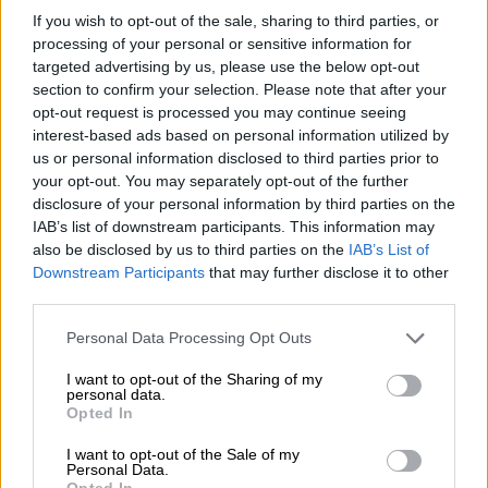
Το μήνυμά της έχει ως εξής:
If you wish to opt-out of the sale, sharing to third parties, or
processing of your personal or sensitive information for
«Με λένε
Martine Mireille Ponchard
, είμαι μια
targeted advertising by us, please use the below opt-out
section to confirm your selection. Please note that after your
άτεκνη χήρα. Αυτή τη στιγμή πάσχω από έναν
opt-out request is processed you may continue seeing
καρκίνο που έχει εξελιχθεί και που θέλει να
interest-based ads based on personal information utilized by
με καταδικάσει σε βέβαιο θάνατο. Ο
us or personal information disclosed to third parties prior to
θεράπων ιατρός μου, επιβεβαίωσε ότι οι
your opt-out. You may separately opt-out of the further
disclosure of your personal information by third parties on the
μέρες ζωής μου είναι πλέον μετρημένες.
IAB’s list of downstream participants. This information may
also be disclosed by us to third parties on the
IAB’s List of
Εχω 555.000 € τοποθετημένα στον
Downstream Participants
that may further disclose it to other
τραπεζικό μου λογαριασμό που θέλω να τα
third parties.
προσφέρω σε έναν τίμιο, ταπεινό, διακριτικό
Please note that this website/app uses one or more Google
και σοβαρό άνθρωπο και που μπορεί να
Personal Data Processing Opt Outs
services and may gather and store information including but
διαχειριστεί καλά αυτά τα χρήματα και σε
not limited to your visit or usage behaviour. You may click to
I want to opt-out of the Sharing of my
αντάλλαγμα να βοηθήσει φτωχά παιδιά,
personal data.
grant or deny consent to Google and its third-party tags to
Opted In
ανάπηρους, ορφανά και άπορους ανθρώπους
use your data for below specified purposes in below Google
consent section.
επειδή υποφέρω από καταληκτική ασθένεια
I want to opt-out of the Sale of my
Personal Data.
(καρκίνος του πνεύμονα) και οι μέρες μου
Opted In