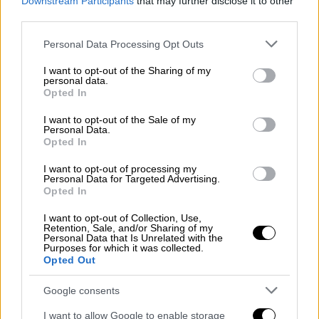
σύμφωνα με το Golden Dawn Watch.
Downstream Participants
that may further disclose it to other
third parties.
Λίγα λεπτά πριν είχε υποστηρίξει: «Υπάρχει
Please note that this website/app uses one or more Google
Personal Data Processing Opt Outs
παραβίαση τεκμηρίου αθωότητας. Άρειος
services and may gather and store information including but
Πάγος απόφαση που λέει ότι ο Κων.
not limited to your visit or usage behaviour. You may click to
I want to opt-out of the Sharing of my
personal data.
Πλεύρης έχει σχέση με τον ελληνικό
grant or deny consent to Google and its third-party tags to
Opted In
use your data for below specified purposes in below Google
εθνικισμό και όχι με τον ναζισμό και να μην
consent section.
I want to opt-out of the Sale of my
ακούτε τους αυνάνες της αριστεράς».
Personal Data.
Opted In
I want to opt-out of processing my
Personal Data for Targeted Advertising.
Opted In
I want to opt-out of Collection, Use,
Retention, Sale, and/or Sharing of my
Personal Data that Is Unrelated with the
Purposes for which it was collected.
Opted Out
Google consents
I want to allow Google to enable storage