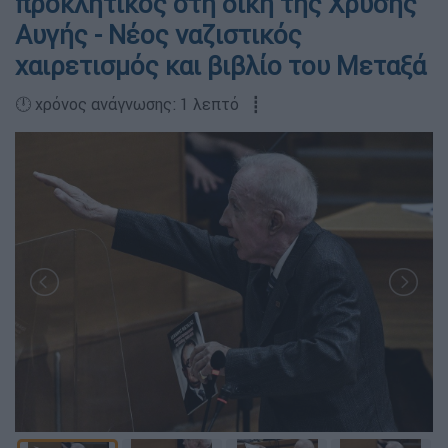
προκλητικός στη δίκη της Χρυσής
Αυγής - Νέος ναζιστικός
χαιρετισμός και βιβλίο του Μεταξά
🕛 χρόνος ανάγνωσης: 1 λεπτό ┋