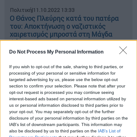
Πολιτική
|
11.10.2022 13:33
Ο Θάνος Πλεύρης κατά του πατέρα
του: Αποκτήνωση ο ναζιστικός
χαιρετισμός μπροστά στη Μάγδα
Φύσσα
Do Not Process My Personal Information
Ελλάδα
|
07.10.2022 13:30
Δίκη Χρυσής Αυγής: Χαιρέτισε ξανά
If you wish to opt-out of the sale, sharing to third parties, or
processing of your personal or sensitive information for
ναζιστικά ο Κώστας Πλεύρης -
targeted advertising by us, please use the below opt-out
Ένταση στην αίθουσα
section to confirm your selection. Please note that after your
opt-out request is processed you may continue seeing
interest-based ads based on personal information utilized by
us or personal information disclosed to third parties prior to
your opt-out. You may separately opt-out of the further
Απευθυνόμενος προς την έδρα είπε: «
Εμείς
disclosure of your personal information by third parties on the
πιστεύουμε στον Μεταξά
και χαιρετάμε έτσι
IAB’s list of downstream participants. This information may
(σ.σ. σε αυτό το σημείο χαιρέτισε ναζιστικά),
also be disclosed by us to third parties on the
IAB’s List of