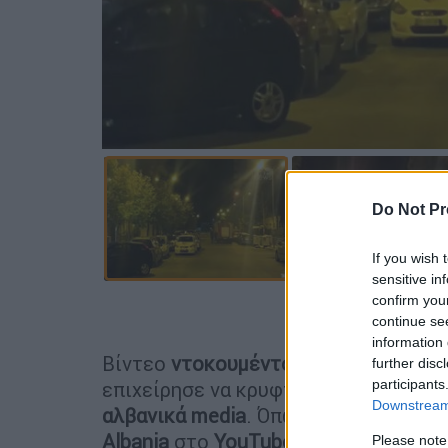
Do Not Pr
If you wish 
sensitive in
confirm you
Προσθέστε
continue se
information 
Βίντεο
ντοκουμέντο
από τη σύλληψη 
further disc
participants
επιχείρησε να κρυφτεί στην
Αλβανία
Downstream 
αλβανικά media
. Όπως φαίνεται στο
Albania
στο
YouTube
οι άνδρες της
α
Please note