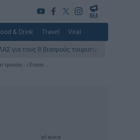
ood & Drink
Travel
Viral
υς 8 βιασμούς τουριστριών - «Μόνο 3 περιστατι
 τροχαίο - «Έπεσε...