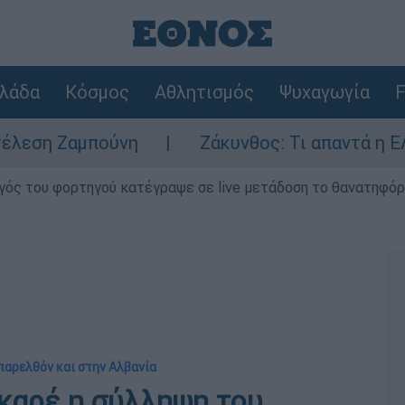
λάδα
Κόσμος
Αθλητισμός
Ψυχαγωγία
F
μπούνη
Ζάκυνθος: Τι απαντά η ΕΛΑΣ για το
γός του φορτηγού κατέγραψε σε live μετάδοση το θανατηφόρο
 παρελθόν και στην Αλβανία
 καρέ η σύλληψη του