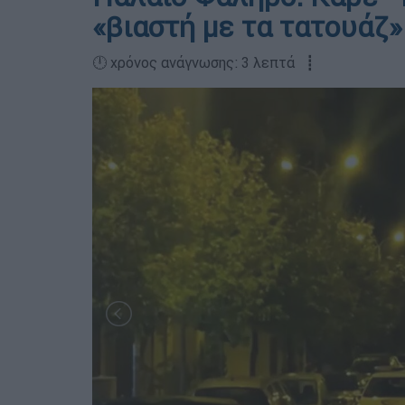
«βιαστή με τα τατουάζ»
🕛 χρόνος ανάγνωσης: 3 λεπτά ┋