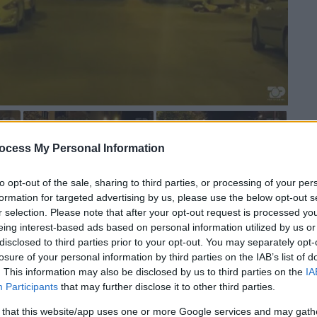
ocess My Personal Information
to opt-out of the sale, sharing to third parties, or processing of your per
formation for targeted advertising by us, please use the below opt-out s
r selection. Please note that after your opt-out request is processed y
 το ΕΘΝΟΣ στη Google
eing interest-based ads based on personal information utilized by us or
disclosed to third parties prior to your opt-out. You may separately opt-
του 45χρονου βιαστή με τα τατουάζ που
losure of your personal information by third parties on the IAB’s list of
. This information may also be disclosed by us to third parties on the
IA
για να διαφύγει τη
σύλληψη
δημοσίευσαν τα
Participants
that may further disclose it to other third parties.
 βίντεο που αναρτήθηκε στο
Top
Channel
λβανικής
Αστυνομίας
έφτασαν στο
σπίτι
 that this website/app uses one or more Google services and may gath