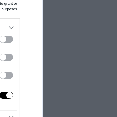
to grant or
ed purposes