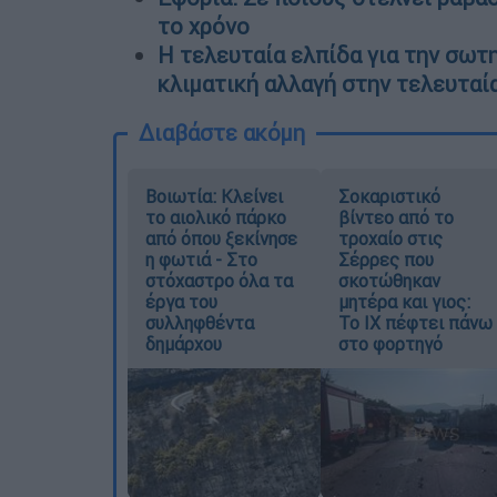
το χρόνο
Η τελευταία ελπίδα για την σωτ
κλιματική αλλαγή στην τελευταί
Διαβάστε ακόμη
Βοιωτία: Κλείνει
Σοκαριστικό
το αιολικό πάρκο
βίντεο από το
από όπου ξεκίνησε
τροχαίο στις
η φωτιά - Στο
Σέρρες που
στόχαστρο όλα τα
σκοτώθηκαν
έργα του
μητέρα και γιος:
συλληφθέντα
Το ΙΧ πέφτει πάνω
δημάρχου
στο φορτηγό