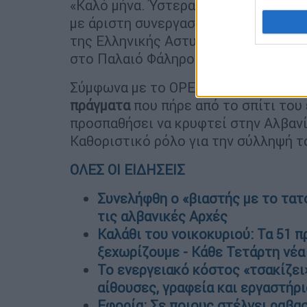
«Καλό μήνα. Ύστερα από μεθοδική έρ
με άριστη συνεργασία με τις αλβανικ
της Ελληνικής Αστυνομίας ο φερόμε
στο Παλαιό Φάληρο», έγραψε ο υπουρ
Σύμφωνα με το OPEN οι
ελληνικές
Α
πράγματα
που πήρε από το σπίτι του 
προσπαθήσει να κρυφτεί στην Αλβανί
Καθοριστικό ρόλο για την σύλληψή τ
ΟΛΕΣ ΟΙ ΕΙΔΗΣΕΙΣ
Συνελήφθη ο «βιαστής με το τατ
τις αλβανικές Αρχές
Καλάθι του νοικοκυριού: Τα 51 π
ξεχωρίζουμε - Κάθε Τετάρτη νέα
Το ενεργειακό κόστος «τσακίζει
αίθουσες, γραφεία και εργαστήρι
Εφορία: Σε ποιους στέλνει ραβασ