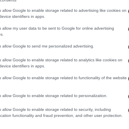
consents
α βιάσει ακόμα μία μέσα στο αυτοκίνητο
o allow Google to enable storage related to advertising like cookies on
υλώνα Αλβανίας, όπου διαμένει μόνιμα και ο
evice identifiers in apps.
o allow my user data to be sent to Google for online advertising
 της Δευτέρας έφτασαν στη σύλληψή του
s.
νικό έδαφος και η παράδοσή του έγινε
to allow Google to send me personalized advertising.
βιάς
.
βανία
o allow Google to enable storage related to analytics like cookies on
evice identifiers in apps.
ίναι γνωστός και στην Αστυνομία της
o allow Google to enable storage related to functionality of the website
ελος, και τις επόμενες ώρες ενδέχεται να
ια εγκληματικές πράξεις. Ο συνδικαλιστής
είωσε στον ΣΚΑΪ ότι ο άνδρας
o allow Google to enable storage related to personalization.
ανοίξει παράνομα κυκλώματα».
o allow Google to enable storage related to security, including
ανε γνωστή το πρωί της Τρίτης με ανάρτησή
cation functionality and fraud prevention, and other user protection.
ίας του Πολίτη,
Τάκης Θεοδωρικάκος
.