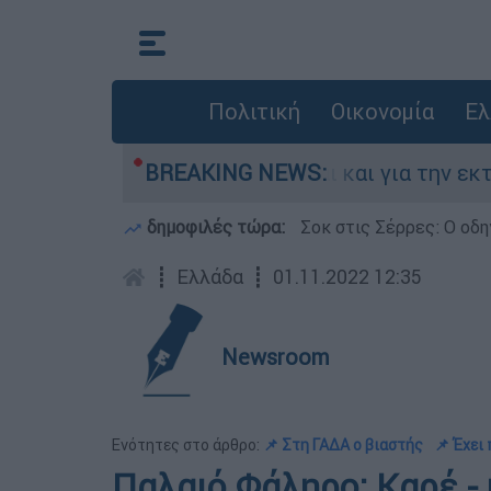
Πολιτική
Οικονομία
Ελ
λλάδα - Κατηγορείται και για την εκτέλεση Ζα
BREAKING NEWS:
δημοφιλές τώρα:
Σοκ στις Σέρρες: Ο οδη
┋
Ελλάδα
┋
01.11.2022 12:35
Newsroom
Ενότητες στο άρθρο:
📌 Στη ΓΑΔΑ ο βιαστής
📌 Έχει
Παλαιό Φάληρο: Καρέ -