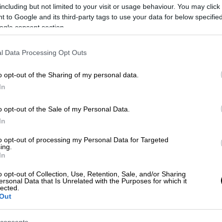
including but not limited to your visit or usage behaviour. You may click 
νώ σε
κάποιο
σημείο
απεικονίζονται
να
 to Google and its third-party tags to use your data for below specifi
ogle consent section.
τήθηκε στο κανάλι του Youtube.
l Data Processing Opt Outs
o opt-out of the Sharing of my personal data.
ς
με το
τατουάζ
του
Παλαιού Φαλήρου
, ενώ
In
ηγηθεί στα δικαστήρια της πρώην
σχολής
o opt-out of the Sale of my Personal Data.
ί ενώπιον του ανακριτή και του
In
to opt-out of processing my Personal Data for Targeted
πικοινωνία
με τις
αλβανικές
όλες αυτές τις
ing.
In
ουργός Προστασίας του Πολίτη,
Τάκης
Αλβανό
ομόλογό
του παραπάνω από μία
o opt-out of Collection, Use, Retention, Sale, and/or Sharing
ersonal Data that Is Unrelated with the Purposes for which it
σα ο βιαστής και να οδηγηθεί στην Αθήνα
lected.
Out
που
βίασε
γυναίκα σε στάση λεωφορείου