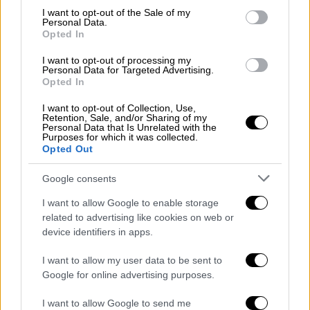
consent section.
I want to opt-out of the Sale of my
χρειάζεται να πληρώσει
. «
Θα μπορούσαμε να
Personal Data.
περάσουμε καλά, κάνοντας άλλα πράγματα
»,
Opted In
είπε στη νεαρή και στη συνέχεια έβαλε το
I want to opt-out of processing my
χέρι του στο πόδι της και άρχισε να την
Personal Data for Targeted Advertising.
Opted In
χαϊδεύει.
I want to opt-out of Collection, Use,
Όπως είναι λογικό η κοπέλα τρόμαξε, άνοιξε
Retention, Sale, and/or Sharing of my
Personal Data that Is Unrelated with the
την πόρτα και
άρχισα να τρέχει
ενώ πάνω
Purposes for which it was collected.
Opted Out
στον πανικό της ξέχασε και την τσάντα της.
Google consents
Η ίδια κάλεσε στη συνέχεια την αστυνομία
και
κατήγγειλε το περιστατικό
.
I want to allow Google to enable storage
related to advertising like cookies on web or
ΌΛΕΣ ΟΙ ΕΙΔΗΣΕΙΣ
device identifiers in apps.
Επίδομα θέρμανσης: Στο ΦΕΚ η απόφαση
I want to allow my user data to be sent to
- Οι όροι και οι προϋποθέσεις για τη
Google for online advertising purposes.
χορήγηση στους δικαιούχους
I want to allow Google to send me