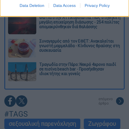
Data Deletion
Data Access
Privacy Policy
Φωτιά στην Αττικοβοιωτία: Πώς στήθηκε η
μεγάλη επιχείρηση διάσωσης - 254 πολίτες
απομακρύνθηκαν διά θαλάσσης
Συναγερμός από τον ΕΦΕΤ: Ανακαλείται
γνωστή μαρμελάδα - Κίνδυνος θραύσης στη
συσκευασία
Τραγωδία στην Πάρο: Νεκρό 4χρονο παιδί
σε πισίνα beach bar - Προσήχθησαν
ιδιοκτήτης και γονείς
επόμενο
άρθρο
#TAGS
σεξουαλική παρενόχληση
Ζωγράφου