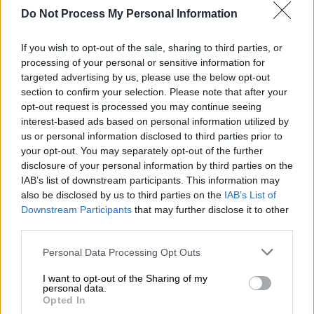
Do Not Process My Personal Information
Προσθέστε το ΕΘΝΟΣ στη Google
If you wish to opt-out of the sale, sharing to third parties, or
Θύμα σεξουαλικής παρενόχλησης έπεσε μια
processing of your personal or sensitive information for
κοπέλα από οδηγό
ταξί
στου
Ζωγράφου
, το
targeted advertising by us, please use the below opt-out
μεσημέρι της Πέμπτης. Σύμφωνα με την
section to confirm your selection. Please note that after your
καταγγελία της νεαρής, κάλεσε το μεσημέρι
opt-out request is processed you may continue seeing
interest-based ads based on personal information utilized by
ένα ταξί μέσω εφαρμογής για να την
us or personal information disclosed to third parties prior to
παραλάβει από τον Άγιο Δημήτριο προς
your opt-out. You may separately opt-out of the further
Ζωγράφου.
disclosure of your personal information by third parties on the
IAB’s list of downstream participants. This information may
Αφού έφτασαν, σύμφωνα με τον
ΑΝΤ1
, η
also be disclosed by us to third parties on the
IAB’s List of
γυναίκα κατάλαβε πως είχε
ξεχάσει
το
Downstream Participants
that may further disclose it to other
third parties.
πορτοφόλι
και είπε στον οδηγό να την
περιμένει να πάει στο
διαμέρισμα
για να του
Please note that this website/app uses one or more Google
Personal Data Processing Opt Outs
φέρει τα
χρήματα
.
services and may gather and store information including but
not limited to your visit or usage behaviour. You may click to
I want to opt-out of the Sharing of my
personal data.
Εκείνος, της πρότεινε ωστόσο να «
τα
grant or deny consent to Google and its third-party tags to
Opted In
use your data for below specified purposes in below Google
βρούνε αλλιώς
», λέγοντάς της πως
δεν