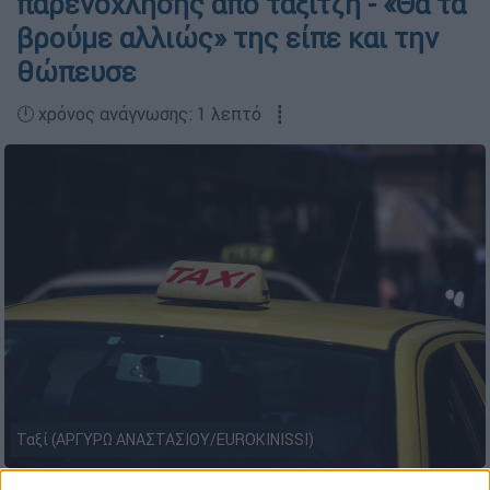
παρενόχλησης από ταξιτζή - «Θα τα
βρούμε αλλιώς» της είπε και την
θώπευσε
🕛 χρόνος ανάγνωσης: 1 λεπτό ┋
Ταξί (ΑΡΓΥΡΩ ΑΝΑΣΤΑΣΙΟΥ/EUROKINISSI)