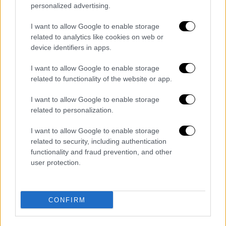
Η ακρίβεια και η υπόθεση Πάτση
personalized advertising.
πλήττουν το προφίλ της κυβέρνησης:
Δημοσκοπικά μηνύματα στο δρόμο προς
I want to allow Google to enable storage
related to analytics like cookies on web or
τις κάλπες
device identifiers in apps.
Πολιτικός στην Ιαπωνία; Χειραψία με
τον θάνατο: Αμέτρητες οι δολοφονίες -
I want to allow Google to enable storage
Έξι πρωθυπουργοί ανάμεσα στα θύματα
related to functionality of the website or app.
Επιστρεπτέα προκαταβολή: Πικρά
I want to allow Google to enable storage
ραβασάκια σε 20.000 επιχειρήσεις για
related to personalization.
εφάπαξ επιστροφές
I want to allow Google to enable storage
«Could it be more annoying?» – Ο
related to security, including authentication
Matthew Perry αποκαλύπτει τι τον
functionality and fraud prevention, and other
εκνεύριζε στον Chandler Bing και μας
user protection.
ραγίζει την καρδιά
Διαβάστε ακόμη
CONFIRM
Θρήνος για τον Λιονέλ Μέσι: Πέθανε στα 68
του χρόνια ο πατέρας του, Χόρχε