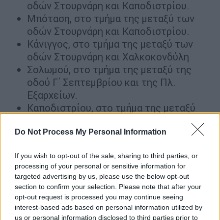
οδών Στουρνάρη και Καποδιστρίου.
Μπόταση, στο τμήμα της μεταξύ των
οδών Στουρνάρη και Καποδιστρίου.
Κάνιγγος, στο τμήμα της μεταξύ των
οδών Στουρνάρη και Χαλκοκονδύλη
Σολωμού, στο τμήμα της μεταξύ της
οδού Γ΄ Σεπτεμβρίου και της Πλ.
Εξαρχείων.
Καποδιστρίου, στο τμήμα της μεταξύ
των οδών Μπόταση και Γ΄ Σεπτεμβρίου.
Πλατεία Εξαρχείων.
Do Not Process My Personal Information
Χαλκοκονδύλη, στο τμήμα της μεταξύ
If you wish to opt-out of the sale, sharing to third parties, or
της οδού Γ΄ Σεπτεμβρίου και της Πλ.
processing of your personal or sensitive information for
Κάνιγγος.
targeted advertising by us, please use the below opt-out
Αβέρωφ, στο τμήμα της μεταξύ των
section to confirm your selection. Please note that after your
οδών 28ης Οκτωβρίου - Πατησίων και
opt-out request is processed you may continue seeing
interest-based ads based on personal information utilized by
Μάρνης.
us or personal information disclosed to third parties prior to