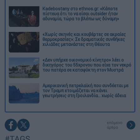
Kadebostany στο ethnos.gr: «Κάποτε
πίστευα ότι το να είσαι outsider ήταν
αδυναμία, τώρα το βλέπω ως δύναμη»
«Χωρίς σκηνές και κουβέρτες σε ακραίες
θερμοκρασίες»: Σε δραματικές συνθήκες
χιλιάδες μετανάστες στη Θέουτα
«Δεν υπήρχε οικονομικό κίνητρο» λέει ο
δικηγόρος του 55χρονου που είχε τον νεκρό
του πατέρα σε καταψύκτη στον Μυστρά
Αμερικανική πετρελαϊκή που συνδέεται με
τον Τραμπ ετοιμάζεται να κάνει
γεωτρήσεις στη Γροιλανδία... χωρίς άδεια
επόμενο
άρθρο
#TAGS