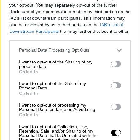
Βερανζέρου, στο τμήμα της μεταξύ των
your opt-out. You may separately opt-out of the further
οδών Κάνιγγος και Μάρνης.
disclosure of your personal information by third parties on the
Σπ. Τρικούπη, στο τμήμα της μεταξύ της
IAB’s list of downstream participants. This information may
also be disclosed by us to third parties on the
IAB’s List of
Λ. Αλεξάνδρας και της Πλ. Εξαρχείων.
Downstream Participants
that may further disclose it to other
Σόλωνος, στο τμήμα της μεταξύ των
third parties.
οδών Ιπποκράτους και Πατούσα.
Please note that this website/app uses one or more Google
Personal Data Processing Opt Outs
services and may gather and store information including but
not limited to your visit or usage behaviour. You may click to
I want to opt-out of the Sharing of my
personal data.
grant or deny consent to Google and its third-party tags to
Opted In
use your data for below specified purposes in below Google
consent section.
I want to opt-out of the Sale of my
Personal Data.
Opted In
I want to opt-out of processing my
Personal Data for Targeted Advertising.
Opted In
I want to opt-out of Collection, Use,
Retention, Sale, and/or Sharing of my
Personal Data that Is Unrelated with the
Purposes for which it was collected.