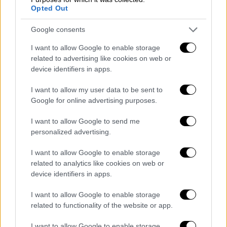
Opted Out
Google consents
I want to allow Google to enable storage
related to advertising like cookies on web or
device identifiers in apps.
I want to allow my user data to be sent to
Απαγόρευση της στάσης και στάθμευσης των
Google for online advertising purposes.
οχημάτων, την Πέμπτη 17/11/2022 από
ώρα 06:00 καθώς και διακοπή της
I want to allow Google to send me
κυκλοφορίας αυτών από ώρα 12:00 της ιδίας
personalized advertising.
μέχρι το πέρας των εκδηλώσεων:
I want to allow Google to enable storage
related to analytics like cookies on web or
Ελ. Βενιζέλου (Πανεπιστημίου), σε όλο
device identifiers in apps.
το μήκος της και στις καθέτους αυτής
μέχρι την πρώτη παράλληλη οδό.
I want to allow Google to enable storage
related to functionality of the website or app.
Πλατεία Ομονοίας.
Αιόλου, στο τμήμα της μεταξύ των οδών
I want to allow Google to enable storage