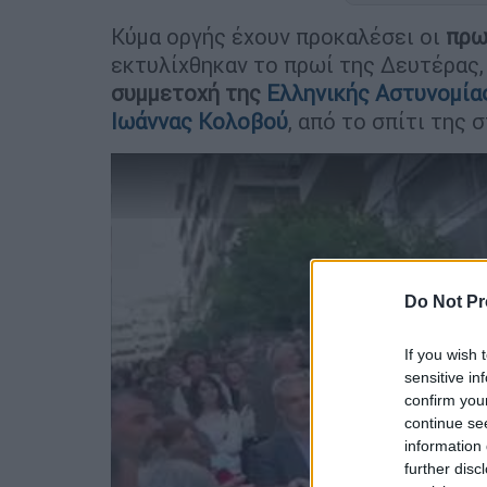
Κύμα οργής έχουν προκαλέσει οι
πρωτ
εκτυλίχθηκαν το πρωί της Δευτέρας,
συμμετοχή της
Ελληνικής Αστυνομία
Ιωάννας Κολοβού
, από το σπίτι της 
Do Not Pr
If you wish 
sensitive in
confirm you
continue se
information 
further disc