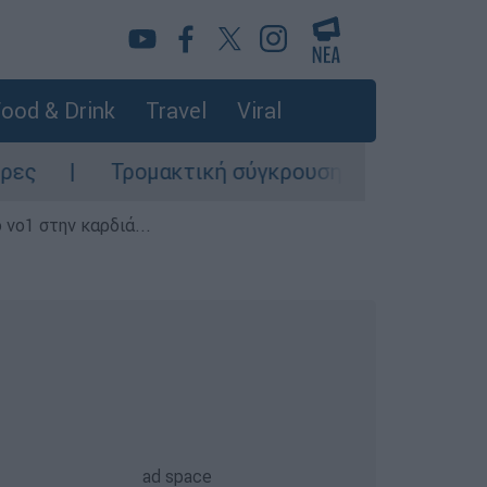
ood & Drink
Travel
Viral
Τρομακτική σύγκρουση τραμ στο Γκελζενκίρχεν τ
 νο1 στην καρδιά...