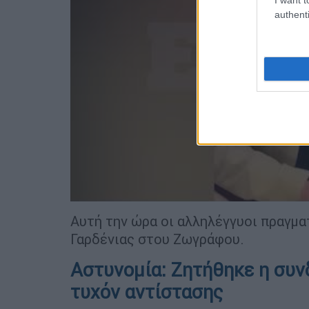
authenti
Αυτή την ώρα οι αλληλέγγυοι πραγμα
Γαρδένιας στου Ζωγράφου.
Αστυνομία: Ζητήθηκε η συν
τυχόν αντίστασης