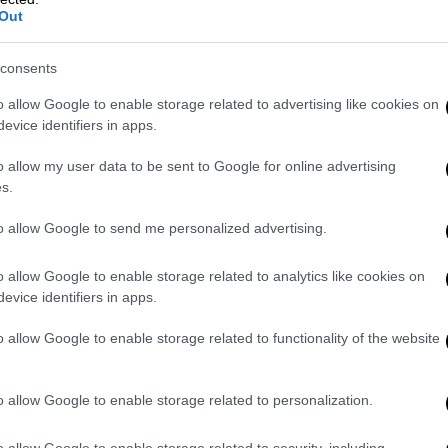
ικό - Δεν περίμενα να το υποστώ
Out
consents
ολοβού σημείωσε:
«Αυτή τη στιγμή όλο το
ναι γεμάτο από αλληλέγγυους, φίλους – από
o allow Google to enable storage related to advertising like cookies on
evice identifiers in apps.
υλία κατά των Πλειστηριασμών, από
Αυτό εμένα
μού έδωσε θάρρος και με
o allow my user data to be sent to Google for online advertising
να, είναι για τους χιλιάδες πλειστηριασμούς
s.
πλειστηριασμοί, δυστυχώς. Από την άλλη
to allow Google to send me personalized advertising.
ταλήξω και τι θα κάνω και πώς θα πάει. Το
ματικό και σοκαριστικό. Δεν περίμενα σε
o allow Google to enable storage related to analytics like cookies on
τία να υποστώ αυτά τα πράγματα».
evice identifiers in apps.
o allow Google to enable storage related to functionality of the website
o allow Google to enable storage related to personalization.
o allow Google to enable storage related to security, including