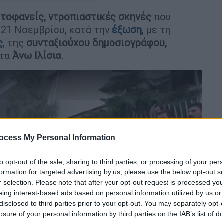
οφανείς, ντροπιαστικές σκηνές
που
 21 Νοεμβρίου, κατά την
έξωση
, με τη
ς
, της
συνταξιούχου δημοσιογράφου,
στα
Άνω Ιλίσια
.
ocess My Personal Information
to opt-out of the sale, sharing to third parties, or processing of your per
formation for targeted advertising by us, please use the below opt-out s
video
r selection. Please note that after your opt-out request is processed y
eing interest-based ads based on personal information utilized by us or
disclosed to third parties prior to your opt-out. You may separately opt-
losure of your personal information by third parties on the IAB’s list of