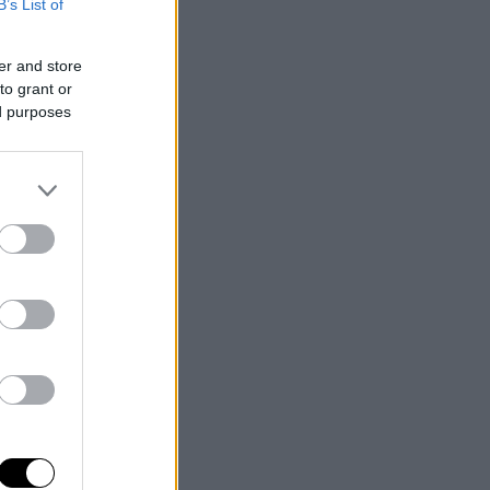
B’s List of
er and store
to grant or
ed purposes