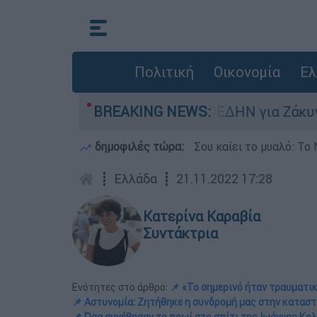
Πολιτική
Οικονομία
Ελ
στική καταγγελία ΠΟΕΔΗΝ για Ζάκυνθο: Οκτώ γυ
BREAKING NEWS:
δημοφιλές τώρα:
Σου καίει το μυαλό: Το 
┋
Ελλάδα
┋
21.11.2022 17:28
Κατερίνα Καραβία
Συντάκτρια
Ενότητες στο άρθρο:
📌 «Το σημερινό ήταν τραυματικ
📌 Αστυνομία: Ζητήθηκε η συνδρομή μας στην κατασ