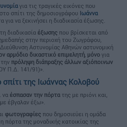
τυνομία
για τις τραγικές εικόνες που
 στο σπίτι της δημοσιογράφου
Ιωάννα
α για να ξεκινήσει η διαδικασία έξωσης.
 τη διαδικασία
έξωσης
που βρίσκεται από
 ημεδαπής στην περιοχή του Ζωγράφου,
ν Διεύθυνση Αστυνομίας Αθηνών αστυνομική
ον αρμόδιο δικαστικό επιμελητή
,
μόνο
για
 την
πρόληψη διάπραξης άλλων αξιόποινων
Y Π.Δ. 141/91)».
 σπίτι της Ιωάννας Κολοβού
ι να
έσπασαν την πόρτα
της με πριόνι και,
 με έβγαλαν έξω».
αι
φωτογραφίες
που δημοσιεύει η ομάδα
η πόρτα της μοναδικής κατοικίας της