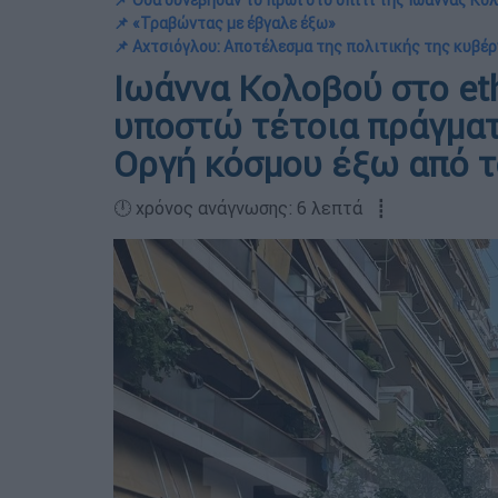
📌 Όσα συνέβησαν το πρωί στο σπίτι της Ιωάννας Κο
📌 «Τραβώντας με έβγαλε έξω»
📌 Αχτσιόγλου: Αποτέλεσμα της πολιτικής της κυβέ
Ιωάννα Κολοβού στο eth
υποστώ τέτοια πράγματ
Οργή κόσμου έξω από το
🕛 χρόνος ανάγνωσης: 6 λεπτά ┋