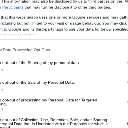
. This information may also be disclosed by us to third parties on the
IA
Participants
that may further disclose it to other third parties.
 that this website/app uses one or more Google services and may gath
including but not limited to your visit or usage behaviour. You may click 
 to Google and its third-party tags to use your data for below specifi
ogle consent section.
αποτελεί και την
πρώτη κατοικία
της κ.
από 200 άτομα, μέλη φοιτητικών
l Data Processing Opt Outs
γικότητες του δήμου. Στη συγκέντρωση,
ΣΥΡΙΖΑ, μέλη του ΚΚΕ και της Λαϊκής
o opt-out of the Sharing of my personal data.
In
ς μέρες που ήμουν μέσα και περίμενα τον
ίτε πόσα τηλεφωνήματα είχα από ανθρώπους
o opt-out of the Sale of my Personal Data.
. Δεν είναι δυνατόν σε ένα κράτος δικαίου,
In
 πράγματα. Να φτάνει ένας άνθρωπος 65
 Από που κι ως που;», είπε, εμφανώς
to opt-out of processing my Personal Data for Targeted
ing.
ς ανθρώπους που συγκεντρώθηκαν έξω από
In
λεγγύη τους.
o opt-out of Collection, Use, Retention, Sale, and/or Sharing
ersonal Data that Is Unrelated with the Purposes for which it
lected.