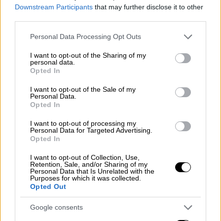
Downstream Participants
that may further disclose it to other
Εως το τέλος του 2023 και στη χώρα μας οι
third parties.
παραγωγοί
και οι
εισαγωγείς
υποχρεούνται
Please note that this website/app uses one or more Google
Personal Data Processing Opt Outs
να οργανώσουν Συστήματα
Εναλλακτικής
services and may gather and store information including but
Διαχείρισης
για τα απόβλητα της
not limited to your visit or usage behaviour. You may click to
I want to opt-out of the Sharing of my
personal data.
κλωστουφαντουργίας και για το σύνολο της
grant or deny consent to Google and its third-party tags to
Opted In
use your data for below specified purposes in below Google
ποσότητας που διαθέτουν στην αγορά.
consent section.
I want to opt-out of the Sale of my
Personal Data.
Σύμφωνα με την
Εφη Τριτοπούλου
, πρόεδρο
Opted In
της Ενωσης Διπλωματούχων Ελληνίδων
Μηχανικών και υπεύθυνη του έργου
I want to opt-out of processing my
Personal Data for Targeted Advertising.
Uptextile, η νομοθεσία απαγορεύει την
Opted In
καταστροφή προιόντων
I want to opt-out of Collection, Use,
κλωστουφαντουργίας. Ετσι, προιόντα που
Retention, Sale, and/or Sharing of my
Personal Data that Is Unrelated with the
δεν είναι κατάλληλα προς πώληση π.χ.
Purposes for which it was collected.
Opted Out
εξαιτίας ελαττωμάτων ή λαθών,
υποχρεωτικά θα πρέπει να οδηγούνται προς
Google consents
ανακύκλωση ή ανάκτηση με ευθύνη των