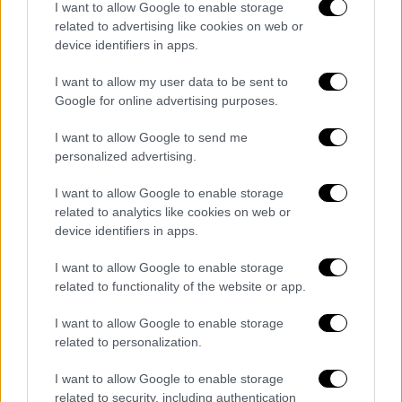
I want to allow Google to enable storage
παραγωγών, των εισαγωγέων και των
related to advertising like cookies on web or
διανομέων.
device identifiers in apps.
Ωστόσο παρά το γεγονός ότι ο νόμος 4819
I want to allow my user data to be sent to
ψηφίστηκε το 2021,
ακόμα και σήμερα δεν
Google for online advertising purposes.
έχει εκδοθεί η απαραίτητη και
I want to allow Google to send me
προβλεπόμενη Κοινή Υπουργική Απόφαση
personalized advertising.
προκειμένου να εφαρμοστούν οι προβλέψεις
του για την κλωστουφαντουργία και τα
I want to allow Google to enable storage
απόβλητά της. Ετσι, από την διετία της
related to analytics like cookies on web or
device identifiers in apps.
προσαρμογής στις αλλαγές, οι οποίες είναι
μεγάλες έχει ήδη φαγωθεί ο ένας χρόνος
I want to allow Google to enable storage
χωρίς να έχει εκδοθεί η απόφαση.
related to functionality of the website or app.
Πιέζει για την ΚΥΑ ο κλάδος
I want to allow Google to enable storage
related to personalization.
Εν αναμονή της σχετικής απόφασης
I want to allow Google to enable storage
βρίσκεται και ο κλάδος της
related to security, including authentication