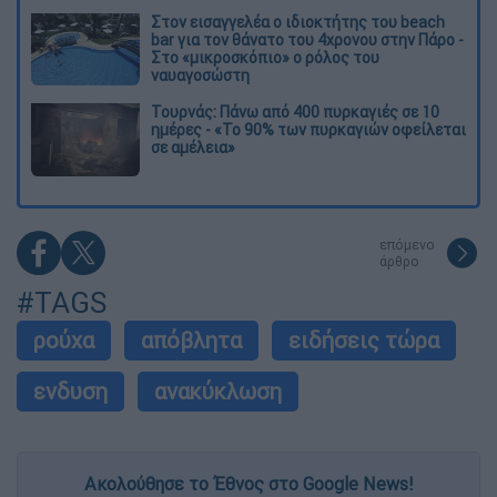
Στον εισαγγελέα ο ιδιοκτήτης του beach
bar για τον θάνατο του 4χρονου στην Πάρο -
Στο «μικροσκόπιο» ο ρόλος του
ναυαγοσώστη
Τουρνάς: Πάνω από 400 πυρκαγιές σε 10
ημέρες - «Το 90% των πυρκαγιών οφείλεται
σε αμέλεια»
επόμενο
άρθρο
#TAGS
ρούχα
απόβλητα
ειδήσεις τώρα
ενδυση
ανακύκλωση
Ακολούθησε το Έθνος στο Google News!