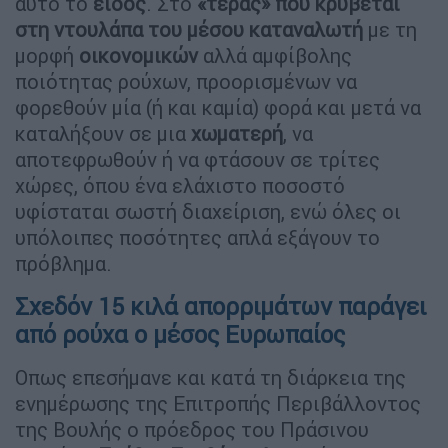
αυτό το
είδος
. Στο
«τέρας» που κρύβεται
στη ντουλάπα του μέσου καταναλωτή
με τη
μορφή
οικονομικών
αλλά αμφίβολης
ποιότητας ρούχων, προορισμένων να
φορεθούν μία (ή και καμία) φορά και μετά να
καταλήξουν σε μια
χωματερή
, να
αποτεφρωθούν ή να φτάσουν σε τρίτες
χώρες, όπου ένα ελάχιστο ποσοστό
υφίσταται σωστή διαχείριση, ενώ όλες οι
υπόλοιπες ποσότητες απλά εξάγουν το
πρόβλημα.
Σχεδόν 15 κιλά απορριμάτων παράγει
από ρούχα ο μέσος Ευρωπαίος
Οπως επεσήμανε και κατά τη διάρκεια της
ενημέρωσης της Επιτροπής Περιβάλλοντος
της Βουλής ο πρόεδρος του Πράσινου