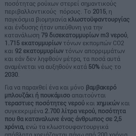
ποσότητας ρούχων στερεί σημαντικούς
περιβαλλοντικούς πόρους. Το
2015
, η
παγκόσμια βιομηχανία
κλωστοϋφαντουργίας
και ένδυσης ήταν υπεύθυνη για την
κατανάλωση
79 δισεκατομμυρίων m3 νερού
,
1.715
εκατομμυρίων
τόνων εκπομπών CO2
και
92 εκατομμυρίων
τόνων απορριμμάτων
και εάν δεν ληφθούν μέτρα, τα ποσά αυτά
αναμένεται να αυξηθούν κατά
50%
έως το
2030
.
Για να παραχθεί ένα και μόνο
βαμβακερό
μπλουζάκι ή πουκάμισο
απαιτούνται
τεραστιες ποσότητες νερού
και
χημικών
και
συγκεκριμένα
2.700 λίτρα νερού, ποσότητα
που θα καταναλωνε ένας άνθρωπος σε 2,5
χρόνια,
ενώ τα κλωστουφαντουργικά
απόβλητα χρειάζονται πάνω από 200 χρόνια