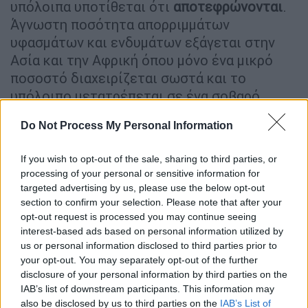
υπόλοιπα υποτίθεται ότι
αποτεφρώνονται
.
Άγνωστη ποσότητα απορριμμάτων
υφασμάτων και ενδυμάτων εξάγεται στην
Ασία και την Αφρική όπου μόνο ένα μικρό
ποσοστό διαχειρίζεται σωστά και το
υπόλοιπο μετατρέπεται σε ένα σοβαρό
περιβαλλοντικό πρόβλημα».
Do Not Process My Personal Information
Αλλά και από όσα οδηγούνται στην
ανακύκλωση, ο συντριπτικός όγκος
If you wish to opt-out of the sale, sharing to third parties, or
processing of your personal or sensitive information for
ακολουθεί το δρόμο της υποβαθμιστικής
targeted advertising by us, please use the below opt-out
ανακύκλωσης που τα μετατρέπει σε υλικά
section to confirm your selection. Please note that after your
μονώσεων, στουπιά, κλπ και υπολογίζεται
opt-out request is processed you may continue seeing
ότι μόνο το 1% ανακυκλώνεται με τη μορφή
interest-based ads based on personal information utilized by
us or personal information disclosed to third parties prior to
ενός καινούριου ρούχου.
your opt-out. You may separately opt-out of the further
disclosure of your personal information by third parties on the
Ο ελληνικός νόμος και οι
IAB’s list of downstream participants. This information may
καθυστερήσεις
also be disclosed by us to third parties on the
IAB’s List of