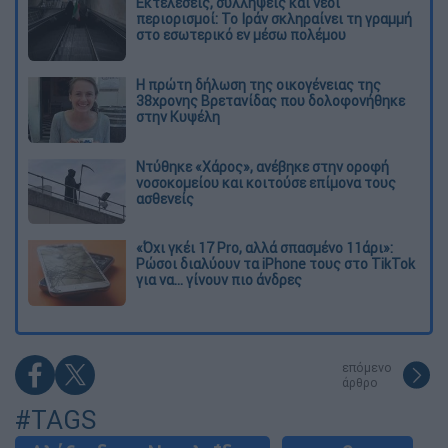
Εκτελέσεις, συλλήψεις και νέοι
περιορισμοί: Το Ιράν σκληραίνει τη γραμμή
στο εσωτερικό εν μέσω πολέμου
Η πρώτη δήλωση της οικογένειας της
38χρονης Βρετανίδας που δολοφονήθηκε
στην Κυψέλη
Ντύθηκε «Χάρος», ανέβηκε στην οροφή
νοσοκομείου και κοιτούσε επίμονα τους
ασθενείς
«Όχι γκέι 17 Pro, αλλά σπασμένο 11άρι»:
Ρώσοι διαλύουν τα iPhone τους στο TikTok
για να... γίνουν πιο άνδρες
επόμενο
άρθρο
#TAGS