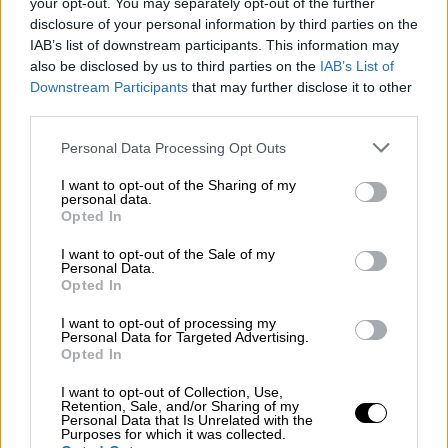
your opt-out. You may separately opt-out of the further
απέναντι στο νοσοκομείο, για να
disclosure of your personal information by third parties on the
κοιταζόμαστε από τα παράθυρα! Λόγω Covid
IAB’s list of downstream participants. This information may
δεν επιτρεπόταν να τον συνοδεύσω στη
also be disclosed by us to third parties on the
IAB’s List of
χημειοθεραπεία. Αλλά ήμασταν
Downstream Participants
that may further disclose it to other
third parties.
αποφασισμένοι ότι όλα θα πάνε καλά.
Παράλληλα, εγώ προσπαθούσα μόνη μου να
Please note that this website/app uses one or more Google
Personal Data Processing Opt Outs
κατεβάσω γάλα με το θήλαστρο και να το
services and may gather and store information including but
not limited to your visit or usage behaviour. You may click to
I want to opt-out of the Sharing of my
συντηρώ με παγοκύστες.
personal data.
grant or deny consent to Google and its third-party tags to
Opted In
use your data for below specified purposes in below Google
Το έστελνα με ΚΤΕΛ στη μάνα μου στη
consent section.
I want to opt-out of the Sale of my
Θεσσαλονίκη για να πιει το μωρό, που ακόμη
Personal Data.
δεν δεχόταν γάλα σε σκόνη. Αυτή ήταν η
Opted In
πρώτη μου επαφή με τη νέα σκληρή
I want to opt-out of processing my
πραγματικότητα. Ο καθένας μας έδινε μάχη
Personal Data for Targeted Advertising.
Opted In
από το δικό του μετερίζι με κοινή
συνισταμένη τη ζωή. «Δώρα, πρέπει να τα
I want to opt-out of Collection, Use,
Retention, Sale, and/or Sharing of my
καταφέρεις ό,τι και αν γίνει» έλεγα μέσα
Personal Data that Is Unrelated with the
Purposes for which it was collected.
μου. Ακόμη μας φαινόταν αδιανόητο ότι ο