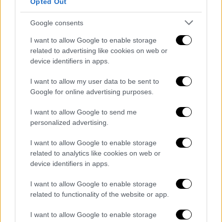
Opted Out
Αλέξανδρος μπορεί και να μη τα καταφέρει.
Google consents
Δώρα, πώς πενθεί κάποιος μια τέτοια
I want to allow Google to enable storage
απώλεια;
related to advertising like cookies on web or
device identifiers in apps.
Θέλω το πένθος μου να είναι δημιουργικό.
Να κάνω πράγματα για εκείνον, ώστε να
I want to allow my user data to be sent to
μείνει αθάνατος. Η δημοπρασία των
Google for online advertising purposes.
μεταλλίων του, που θα γίνει τον Δεκέμβριο,
I want to allow Google to send me
ήταν η τελευταία του επιθυμία. Και θέλω να
personalized advertising.
καταλήξουν σε χέρια καθαρά, όπως ήταν τα
δικά του. Τα έσοδα θα δοθούν για να
I want to allow Google to enable storage
related to analytics like cookies on web or
βοηθηθούν παιδιά με καρκίνο ή
device identifiers in apps.
κακοποιημένα αλλά και ασυνόδευτα
προσφυγόπουλα.
I want to allow Google to enable storage
related to functionality of the website or app.
Ο Αλέξανδρος ήταν ένας άνθρωπος που
γεννήθηκε μες στη μαυρίλα για να δώσει
I want to allow Google to enable storage