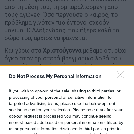
από τη μέση του, τη σμπαραλιασμένη από
τους αγώνες. Όσο περνούσε ο καιρός, το
πρόβλημα γινόταν πιο έντονο, σχεδόν
μόνιμο. Ο Αλέξανδρος, που ήξερε καλά το
σώμα του, άρχισε να ψάχνεται.
Και γύρω στα
Χριστούγεννα
μάθαμε ότι είχε
όγκο στον αριστερό βρεγματικό λοβό του
εγκεφάλου. Αυτός ο όγκος πίεζε το νεύρο
όχι της κινητικότητας αλλά της
Do Not Process My Personal Information
αισθητικότητας. Μπήκαμε αμέσως στο
χειρουργείο, στις αρχές του ’21, ελπίζοντας
If you wish to opt-out of the sale, sharing to third parties, or
ότι ο όγκος θα ήταν καλοήθης.
processing of your personal or sensitive information for
targeted advertising by us, please use the below opt-out
Ακολούθησαν οι πρώτες χημειοθεραπείες.
section to confirm your selection. Please note that after your
opt-out request is processed you may continue seeing
Ναι, στο Αλεξάνδρα. Νοικιάσαμε ένα
interest-based ads based on personal information utilized by
διαμέρισμα στη Μιχαλακοπούλου, ακριβώς
us or personal information disclosed to third parties prior to