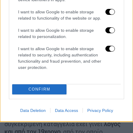
αρμόδιες αρχές στην Αθήνα, ότι ηγετικό
I want to allow Google to enable storage
στέλεχος της δομής,
προέβη σε ασελγείς
related to functionality of the website or app.
πράξεις εναντίον του
.
I want to allow Google to enable storage
related to personalization.
I want to allow Google to enable storage
related to security, including authentication
functionality and fraud prevention, and other
user protection.
CONFIRM
Ο
αρμόδιος εισαγγελέας
θα
ερευνήσει
αν
Data Deletion
Data Access
Privacy Policy
ισχύουν όσα καταγγέλλει ο ανήλικος. Για τη
συγκεκριμένη καταγγελία έχει γίνει
λόγος
και από τον 19χρονο
, από τον οποίο