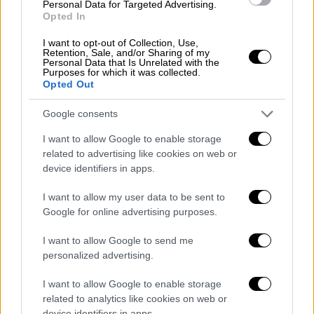
Personal Data for Targeted Advertising.
ελεγχόμενα πρόσωπα,
μακριά από ανήλικα
Opted In
που φιλοξενούνται στη
δομή ώστε να μην
έχουν τη δυνατότητα να τα επηρεάσουν.
I want to opt-out of Collection, Use,
Retention, Sale, and/or Sharing of my
Personal Data that Is Unrelated with the
Ανήλικος καταγγέλλει ηγετικό
Purposes for which it was collected.
Opted Out
στέλεχος για ασέλγεια
Google consents
Σημειώνεται πως ακόμη μια σοβαρή
I want to allow Google to enable storage
καταγγελία για την
Κιβωτό του Κόσμου
είδς
related to advertising like cookies on web or
το φως της δημοσιότητας.
device identifiers in apps.
Σύμφωνα με ρεπορτάζ του ΣΚΑΪ, ένας
I want to allow my user data to be sent to
ανήλικος από τη δομή του
Βόλου
κατήγγειλε
Google for online advertising purposes.
ηγετικό στέλεχος
της Κιβωτού για
I want to allow Google to send me
ασέλγεια
.
personalized advertising.
Ο
ανήλικος
, σύμφωνα με τις ίδιες
I want to allow Google to enable storage
πληροφορίες,
κλήθηκε μυστικά
να καταθέσει
related to analytics like cookies on web or
πριν από δύο ημέρες, καταγγέλλοντας στις
device identifiers in apps.