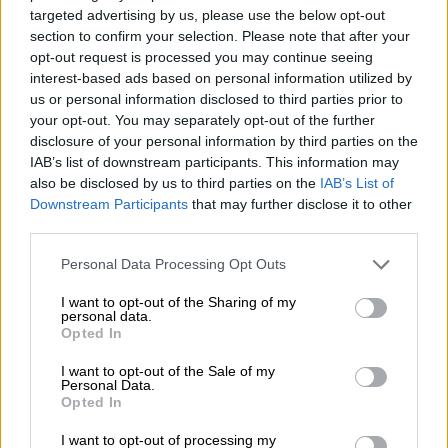
για ξυλοδαρμούς αλλά και
targeted advertising by us, please use the below opt-out
παρενοχλήσεις.
section to confirm your selection. Please note that after your
Η
σύζυγός
του, η οποία εργαζόταν
opt-out request is processed you may continue seeing
επίσης στη δομή της Πωγωγιανής, ως
interest-based ads based on personal information utilized by
us or personal information disclosed to third parties prior to
υπεύθυνη των κοινωνικών λειτουργών,
your opt-out. You may separately opt-out of the further
ενώ μετείχε και στο Δ.Σ. της «Κιβωτού
disclosure of your personal information by third parties on the
του Κόσμου».
IAB’s list of downstream participants. This information may
Ο
35χρονος από το
Ιράκ, ο οποίος
also be disclosed by us to third parties on the
IAB’s List of
Downstream Participants
that may further disclose it to other
εκτελούσε χρέη γενικού διευθυντή της
third parties.
ΜΚΟ και έχει
προκαλέσει αντιδράσεις
για τον πολυτελή τρόπο ζωής του.
Please note that this website/app uses one or more Google
Personal Data Processing Opt Outs
services and may gather and store information including but
Η
διάταξη
έχει
ισχύ
για 90 ημέρες και
not limited to your visit or usage behaviour. You may click to
I want to opt-out of the Sharing of my
personal data.
grant or deny consent to Google and its third-party tags to
κατόπιν του διαστήματος αυτού, για τη
Opted In
use your data for below specified purposes in below Google
διατήρησή της θα πρέπει να επικυρωθεί με
consent section.
I want to opt-out of the Sale of my
δικαστική απόφαση
. Σκοπός της απόφασης
Personal Data.
Opted In
των δύο εισαγγελέων είναι να παραμείνουν
τόσο ο ιερέας όσο και τα άλλα τρία
I want to opt-out of processing my