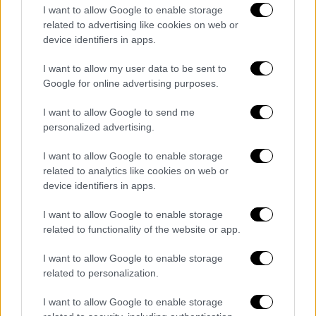
χάσει τον έλεγχο του οχήματος πριν
I want to allow Google to enable storage
δολοφονήσει την άτυχη Εμμα και είχε
related to advertising like cookies on web or
device identifiers in apps.
εισέλθει στο αντίθετο ρεύμα κυκλοφορίας.
Σε καμία περίπτωση δεν ισχύουν αυτά τα
I want to allow my user data to be sent to
οποία ισχυρίστηκε ο δράστης, ότι δηλαδή
Google for online advertising purposes.
πετάχτηκε απότομα μπροστά του
, καθώς
I want to allow Google to send me
επίσης υπάρχουν και μαρτυρίες που
personalized advertising.
επιβεβαιώνουν τα ανωτέρω. Οπως επίσης
υπάρχει και μαρτυρία από αυτόπτη μάρτυρα
I want to allow Google to enable storage
related to analytics like cookies on web or
ότι χτύπησε την άτυχη Εμμα ο δράστης και
device identifiers in apps.
δεύτερη φορά με το αυτοκίνητο.
Η
συμπεριφορά του δεν είναι μόνο
I want to allow Google to enable storage
εγκληματική, είναι και δολοφονική
και δεν
related to functionality of the website or app.
έχει επιδείξει μέχρι και σήμερα κανένα ίχνος
I want to allow Google to enable storage
μεταμέλειας
», δήλωσε στην ίδια εφημερίδα
related to personalization.
ο δικηγόρος της οικογένειας της 21χρονης
φοιτήτριας, Νικόλαος Ρουσσόπουλος.
I want to allow Google to enable storage