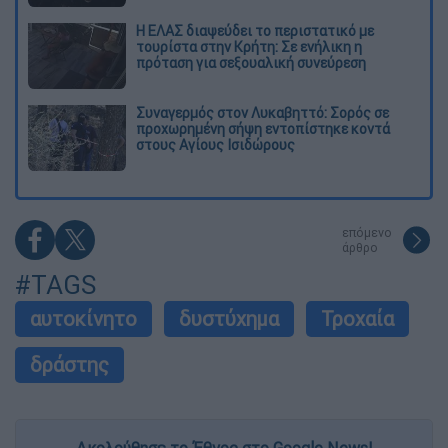
Η ΕΛΑΣ διαψεύδει το περιστατικό με
τουρίστα στην Κρήτη: Σε ενήλικη η
πρόταση για σεξουαλική συνεύρεση
Συναγερμός στον Λυκαβηττό: Σορός σε
προχωρημένη σήψη εντοπίστηκε κοντά
στους Αγίους Ισιδώρους
επόμενο
άρθρο
#TAGS
αυτοκίνητο
δυστύχημα
Τροχαία
δράστης
Ακολούθησε το Έθνος στο Google News!