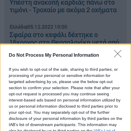
Υπέστη ανακοπή καρδιάς πάνω στο
τιμόνι - Τροχαίο με ακόμα 2 οχήματα
Ελλάδα
|
05.12.2022 10:00
Σφαίρα στο κεφάλι δέχτηκε ο
16χρονος στη Θεσσαλονίκη μετά από
καταδίωξη - Δίνει μάχη για τη ζωή
Do Not Process My Personal Information
του
If you wish to opt-out of the sale, sharing to third parties, or
processing of your personal or sensitive information for
targeted advertising by us, please use the below opt-out
Σύμφωνα με τα πρώτα στοιχεία της Τροχαίας
section to confirm your selection. Please note that after your
ο οδηγός λόγω της υπερβολικής ταχύτητας
opt-out request is processed you may continue seeing
interest-based ads based on personal information utilized by
δεν κατάφερε να αντιδράσει
και να
us or personal information disclosed to third parties prior to
επανακτήσει τον έλεγχο του οχήματός του.
your opt-out. You may separately opt-out of the further
Ο 26χρονος σύμφωνα με το ίδιο
disclosure of your personal information by third parties on the
σχεδιάγραμμα, έχασε τον έλεγχο του
IAB’s list of downstream participants. This information may
also be disclosed by us to third parties on the
IAB’s List of