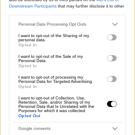
αυτοκινήτου με αποτέλεσμα αυτό να
Downstream Participants
that may further disclose it to other
ολισθήσει, να περάσει στο αντίθετο ρεύμα
third parties.
και να παρασύρει την άτυχη Έμμα. Στη
Please note that this website/app uses one or more Google
συνέχεια να την εγκατέλειψε αιμόφυρτη στο
Personal Data Processing Opt Outs
services and may gather and store information including but
οδόστρωμα.
not limited to your visit or usage behaviour. You may click to
I want to opt-out of the Sharing of my
personal data.
grant or deny consent to Google and its third-party tags to
Opted In
use your data for below specified purposes in below Google
consent section.
I want to opt-out of the Sale of my
Personal Data.
Opted In
I want to opt-out of processing my
Personal Data for Targeted Advertising.
Opted In
I want to opt-out of Collection, Use,
Retention, Sale, and/or Sharing of my
Personal Data that Is Unrelated with the
Purposes for which it was collected.
Opted Out
Google consents
«Με απόλυτη βεβαιότητα, ο
δράστης
είχε