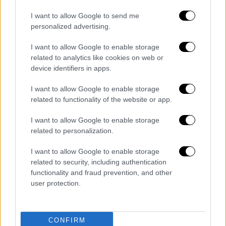
εξέλιξη βρίσκεται η έρευνα από την πλευρά
της αστυνομίας για τη διερεύνηση του
I want to allow Google to send me
personalized advertising.
συμβάντος κατά την οποία ο νεαρός Ρόμα
δέχθηκε σφαίρα στο κεφάλι. Στο
I want to allow Google to enable storage
περιστατικό συμμετείχαν τουλάχιστον 4
related to analytics like cookies on web or
αστυνομικοί της ομάδας Δίας οι οποίοι ήδη
device identifiers in apps.
δίνουν καταθέσεις στην Γενική Αστυνομική
I want to allow Google to enable storage
Διεύθυνση Θεσσαλονίκης.
related to functionality of the website or app.
Οικονόμου για πυροβολισμό
I want to allow Google to enable storage
16χρονου: Η ανθρώπινη ζωή δεν
related to personalization.
αποτιμάται σε χρήματα
I want to allow Google to enable storage
related to security, including authentication
«Η ανθρώπινη ζωή έχει τεράστια αξία και η
functionality and fraud prevention, and other
αξία της δεν μετριέται σε κανένα είδους
user protection.
ποσό», υπογράμμισε για το περιστατικό ο
κυβερνητικός εκπρόσωπος.
CONFIRM