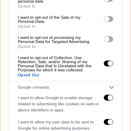
αφομοιώσει πλήρως στην φαρέτρα του τις
personal data.
grant or deny consent to Google and its third-party tags to
Opted In
εν ψυχρώ δολοφονίες οι οποίες πλέον
use your data for below specified purposes in below Google
αποτελούν καθημερινότητα.»
Νωρίτερα
consent section.
I want to opt-out of the Sale of my
Personal Data.
υπήρξε κάλεσμα και συγκέντρωση στις 13:00
Opted In
έξω από το Ιπποκράτειο.
I want to opt-out of processing my
Personal Data for Targeted Advertising.
Συνελήφθη ο αστυνομικός της ομάδας
Opted In
ΔΙΑΣ
I want to opt-out of Collection, Use,
Retention, Sale, and/or Sharing of my
Νωρίς το μεσημέρι της Δευτέρας
Personal Data that Is Unrelated with the
Purposes for which it was collected.
συνελήφθη ενός εκ των ανδρών της ομάδας
Opted Out
ΔΙΑΣ που συμμετείχαν στο αιματηρό
περιστατικό.
Σε βάρος του σχηματίστηκε
Google consents
δικογραφία
για απόπειρα ανθρωποκτονίας.
I want to allow Google to enable storage
Θα οδηγηθεί ενώπιον του Εισαγγελέα. O
related to advertising like cookies on web or
αστυνομικός της ΔΙΑΣ αναμένεται να
device identifiers in apps.
οδηγηθεί αύριο ενώπιον του εισαγγελέα στο
I want to allow my user data to be sent to
Δικαστικό Μέγαρο Στο μεταξύ, σε πλήρη
Google for online advertising purposes.