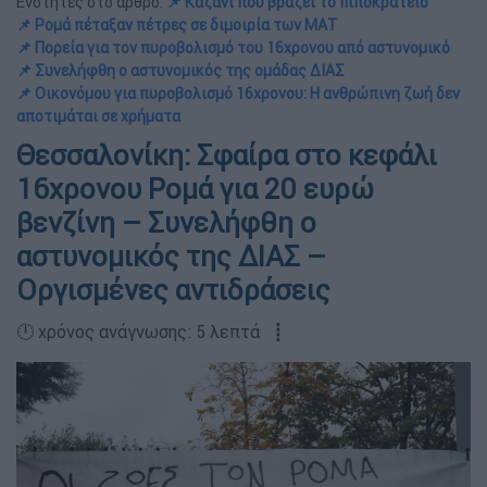
Ενότητες στο άρθρο:
📌 Καζάνι που βράζει το Ιπποκράτειο
📌 Ρομά πέταξαν πέτρες σε διμοιρία των ΜΑΤ
📌 Πορεία για τον πυροβολισμό του 16χρονου από αστυνομικό
📌 Συνελήφθη ο αστυνομικός της ομάδας ΔΙΑΣ
📌 Οικονόμου για πυροβολισμό 16χρονου: Η ανθρώπινη ζωή δεν
αποτιμάται σε χρήματα
Θεσσαλονίκη: Σφαίρα στο κεφάλι
16χρονου Ρομά για 20 ευρώ
βενζίνη – Συνελήφθη ο
αστυνομικός της ΔΙΑΣ –
Οργισμένες αντιδράσεις
🕛 χρόνος ανάγνωσης: 5 λεπτά ┋