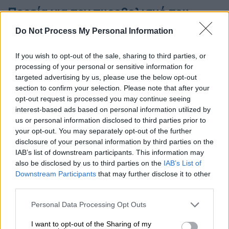
Πορεία για τον πυροβολισμό του
16χρονου από αστυνομικό
Do Not Process My Personal Information
Σε συγκέντρωση και εν συνεχεία σε πορεία
If you wish to opt-out of the sale, sharing to third parties, or
καλούν αριστερές και αναρχικές
processing of your personal or sensitive information for
συλλογικότητες στη Θεσσαλονίκη με
targeted advertising by us, please use the below opt-out
αφορμή τον πυροβολισμό του 16χρονου μετά
section to confirm your selection. Please note that after your
opt-out request is processed you may continue seeing
από την καταδίωξή του από αστυνομικό. Το
interest-based ads based on personal information utilized by
κάλεσμα είναι στις 19:00 στην Καμάρα.
us or personal information disclosed to third parties prior to
your opt-out. You may separately opt-out of the further
Το κείμενο, μεταξύ άλλων, αναφέρει:
disclosure of your personal information by third parties on the
«Σφαίρα στο κεφάλι 16 χρόνου μετά από
IAB’s list of downstream participants. This information may
καταδίωξη από τα ένστολα καθάρματα της
also be disclosed by us to third parties on the
IAB’s List of
Downstream Participants
that may further disclose it to other
ελληνικής αστυνομίας. 14 χρόνια μετά από
third parties.
την εν ψυχρώ δολοφονία του Αλέξη
Γρηγορόπουλου, βρισκόμαστε στο ίδιο έργο
Please note that this website/app uses one or more Google
Personal Data Processing Opt Outs
services and may gather and store information including but
θεατές. Ο κρατικός μηχανισμός έχει πλέον
not limited to your visit or usage behaviour. You may click to
I want to opt-out of the Sharing of my