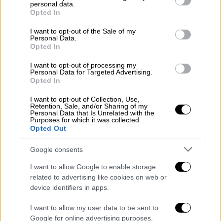
personal data.
grant or deny consent to Google and its third-party tags to
Opted In
use your data for below specified purposes in below Google
consent section.
I want to opt-out of the Sale of my
Personal Data.
Opted In
I want to opt-out of processing my
Personal Data for Targeted Advertising.
Opted In
«Φορτώνουν και ξεφορτώνουν όλη
I want to opt-out of Collection, Use,
Retention, Sale, and/or Sharing of my
μέρα»
Personal Data that Is Unrelated with the
Purposes for which it was collected.
Opted Out
«Η επιχείρηση αυτή είναι ενεργή. Δουλεύει
πολύς κόσμος. Φορτώνουν και ξεφορτώνουν
Google consents
συνέχεια και ξέρουμε πως είναι κυρίως
I want to allow Google to enable storage
αποθήκη με καπνικά προϊόντα και
related to advertising like cookies on web or
προμήθειας περιπτέρων και μίνι μάρκετ.
device identifiers in apps.
Τρομάξαμε πολύ. Ακόμα τρέμω
», μας είπε ο
I want to allow my user data to be sent to
κύριος Μάκης ο οποίος δευτερόλεπτα πριν
Google for online advertising purposes.