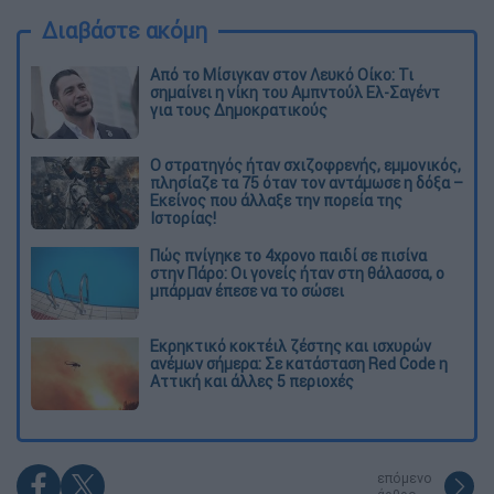
Διαβάστε ακόμη
Από το Μίσιγκαν στον Λευκό Οίκο: Τι
σημαίνει η νίκη του Αμπντούλ Ελ-Σαγέντ
για τους Δημοκρατικούς
O στρατηγός ήταν σχιζοφρενής, εμμονικός,
πλησίαζε τα 75 όταν τον αντάμωσε η δόξα –
Εκείνος που άλλαξε την πορεία της
Ιστορίας!
Πώς πνίγηκε το 4χρονο παιδί σε πισίνα
στην Πάρο: Οι γονείς ήταν στη θάλασσα, ο
μπάρμαν έπεσε να το σώσει
Εκρηκτικό κοκτέιλ ζέστης και ισχυρών
ανέμων σήμερα: Σε κατάσταση Red Code η
Αττική και άλλες 5 περιοχές
επόμενο