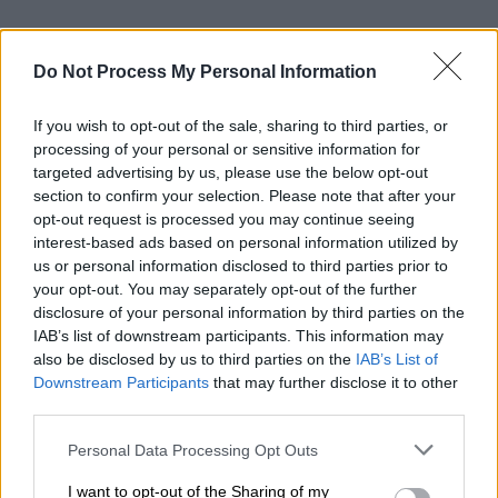
Εσπασαν τα πάντα σε ακτίνα 70
Do Not Process My Personal Information
μέτρων
If you wish to opt-out of the sale, sharing to third parties, or
Η έκρηξη ήταν τόσο ισχυρή που από το
processing of your personal or sensitive information for
ωστικό κύμα έσπασαν τζάμια σε
targeted advertising by us, please use the below opt-out
επιχειρήσεις, σπίτια και αυτοκίνητα σε
section to confirm your selection. Please note that after your
απόσταση ακόμα και 70 μέτρων.
Ζημιές
opt-out request is processed you may continue seeing
interest-based ads based on personal information utilized by
υπέστησαν και άλλες επιχειρήσεις
που
us or personal information disclosed to third parties prior to
βρίσκονται σε κοντινή απόσταση. Δεκάδες
your opt-out. You may separately opt-out of the further
κάτοικοι της περιοχής βγήκαν έντρομοι
disclosure of your personal information by third parties on the
στους δρόμους. Θραύσματα από τις
IAB’s list of downstream participants. This information may
also be disclosed by us to third parties on the
IAB’s List of
τζαμαρίες είχαν διασκορπιστεί σε όλη την
Downstream Participants
that may further disclose it to other
περιοχή.
third parties.
Please note that this website/app uses one or more Google
Personal Data Processing Opt Outs
services and may gather and store information including but
not limited to your visit or usage behaviour. You may click to
I want to opt-out of the Sharing of my