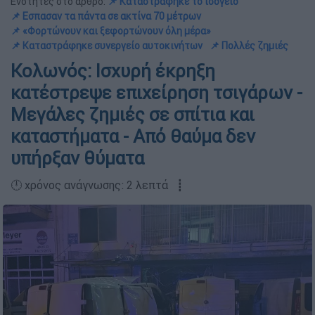
Ενότητες στο άρθρο:
📌 Καταστράφηκε το ισόγειο
📌 Εσπασαν τα πάντα σε ακτίνα 70 μέτρων
📌 «Φορτώνουν και ξεφορτώνουν όλη μέρα»
📌 Καταστράφηκε συνεργείο αυτοκινήτων
📌 Πολλές ζημιές
Κολωνός: Ισχυρή έκρηξη
κατέστρεψε επιχείρηση τσιγάρων -
Μεγάλες ζημιές σε σπίτια και
καταστήματα - Από θαύμα δεν
υπήρξαν θύματα
🕛 χρόνος ανάγνωσης: 2 λεπτά ┋