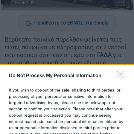
στις 18/06/2022
Προσθέστε το ΕΘΝΟΣ στη Google
Βαρύτατο ποινικό παρελθόν φαίνεται πως
είχαν, σύμφωνα με πληροφορίες, οι 2 νεαροί
που παρουσιάστηκαν σήμερα στη
ΓΑΔΑ
για
την υπόθεση πυροβολισμών έξω από
βενζινάδικο στη
Λεωφόρο Λαυρίου
, στα
Do Not Process My Personal Information
Γλυκά Νερά
, στις 26 Δεκεμβρίου.
Σύμφωνα με πληροφορίες
, ο 32χρονος έχει
If you wish to opt-out of the sale, sharing to third parties, or
processing of your personal or sensitive information for
απασχολήσει στο παρελθόν για
σύσταση
targeted advertising by us, please use the below opt-out
συμμορίας
,
ληστείες
,
κλοπές
,
αποδοχή
section to confirm your selection. Please note that after your
προϊόντων εγκλήματος και περί όπλων
.
opt-out request is processed you may continue seeing
interest-based ads based on personal information utilized by
us or personal information disclosed to third parties prior to