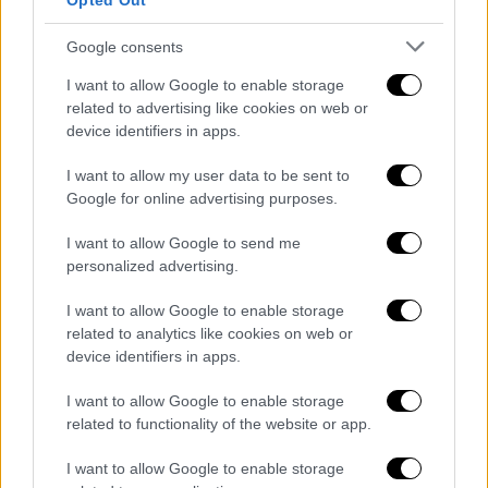
Opted Out
ένα και μόνο πρόσωπο
.
Google consents
Επιπρόσθετα, ο 24χρονος συλληφθέντας
έχει κατηγορηθεί για
ληστείες
,
σωματικές
I want to allow Google to enable storage
related to advertising like cookies on web or
βλάβες, ναρκωτικά, απείθεια, αντίσταση,
device identifiers in apps.
εξύβριση
.
I want to allow my user data to be sent to
OΛΕΣ ΟΙ ΕΙΔΗΣΕΙΣ
Google for online advertising purposes.
Γιατί η Τουρκία επαναφέρει και
I want to allow Google to send me
αναβαθμίζει το casus belli: Οι απειλές
personalized advertising.
πολέμου, η ανατολική Κρήτη και η
I want to allow Google to enable storage
«κόκκινη γραμμή»
related to analytics like cookies on web or
Εκλογές 2023: Ποιες περιφέρειες
device identifiers in apps.
κερδίζουν έδρες και ποιες χάνουν - Η
τελική κατανομή
I want to allow Google to enable storage
related to functionality of the website or app.
Απογραφή 2021: Σε 9.716.889 άτομα
ανέρχεται ο νόμιμος πληθυσμός της
I want to allow Google to enable storage