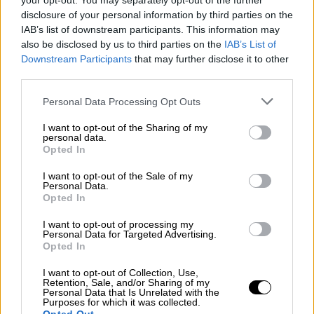
your opt-out. You may separately opt-out of the further
disclosure of your personal information by third parties on the
IAB’s list of downstream participants. This information may
also be disclosed by us to third parties on the
IAB’s List of
Downstream Participants
that may further disclose it to other
video
third parties.
Please note that this website/app uses one or more Google
Personal Data Processing Opt Outs
services and may gather and store information including but
not limited to your visit or usage behaviour. You may click to
I want to opt-out of the Sharing of my
personal data.
grant or deny consent to Google and its third-party tags to
Opted In
Μάλιστα,
σύμφωνα με πληροφορίες
, ο
use your data for below specified purposes in below Google
consent section.
32χρονος φέρεται να ήταν ένα από τα 17
I want to opt-out of the Sale of my
Personal Data.
πρόσωπα που κατέθεσαν μικρό χρηματικό
Opted In
ποσό σε λογαριασμό κατηγορούμενου για
I want to opt-out of processing my
την αποστολή τρομοδέματος στον πρώην
Personal Data for Targeted Advertising.
Opted In
πρωθυπουργό
Λουκά Παπαδήμο
, όταν ήταν
προφυλακισμενος για ληστείες.
Για την
I want to opt-out of Collection, Use,
Retention, Sale, and/or Sharing of my
υπόθεση των 17 υπήρξε για όλους αθωωτική
Personal Data that Is Unrelated with the
απόφαση καθώς την ευθύνη είχε αναλάβει
Purposes for which it was collected.