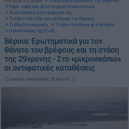
Ενότητες στο άρθρο:
📌 Τι δηλώνει ο δικηγόρος της 29χρονης
📌 Καρέ - καρέ πώς έγινε το φρικτό περιστατικό
📌 Οι αντιφάσεις στην ανάκρισή της
📌 Τι λέει ο ταξιτζής που μετέφερε την 29χρονη
📌 Τι έδειξε η νεκροψία
📌 Τι λέει στο ethnos.gr ο πατέρας
📌 Η ανακοίνωση της ΕΛ.ΑΣ.
Βέροια: Ερωτηματικά για τον
θάνατο του βρέφους και τη στάση
της 29χρονης - Στο «μικροσκόπιο»
οι αντιφατικές καταθέσεις
🕛 χρόνος ανάγνωσης: 8 λεπτά ┋