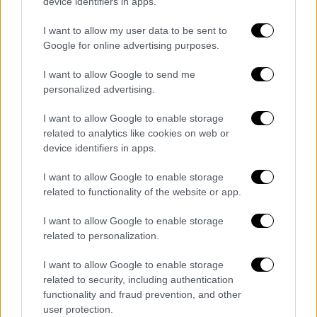
device identifiers in apps.
«Την παρέλαβα γύρω στις 4 με 4 και δέκα το
μεσημέρι. Είχε καλέσει ταξί στο όνομα
I want to allow my user data to be sent to
Ελευθερία. Μπήκε μέσα και μου ζήτησε να
Google for online advertising purposes.
την πάω στα
ΚΤΕΛ Θεσσαλονίκης
. Ήταν σε
I want to allow Google to send me
ήρεμη κατάσταση
, δεν παρατήρησα κάτι που
personalized advertising.
να μου κάνει εντύπωση», είπε ο ίδιος.
I want to allow Google to enable storage
related to analytics like cookies on web or
device identifiers in apps.
I want to allow Google to enable storage
related to functionality of the website or app.
I want to allow Google to enable storage
related to personalization.
I want to allow Google to enable storage
related to security, including authentication
functionality and fraud prevention, and other
Τι έδειξε η νεκροψία
user protection.