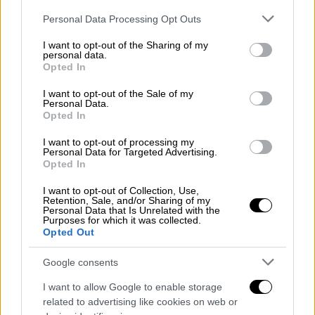
Please note that this website/app uses one or more Google
Personal Data Processing Opt Outs
services and may gather and store information including but
not limited to your visit or usage behaviour. You may click to
I want to opt-out of the Sharing of my
personal data.
grant or deny consent to Google and its third-party tags to
Opted In
use your data for below specified purposes in below Google
consent section.
I want to opt-out of the Sale of my
Personal Data.
Opted In
I want to opt-out of processing my
Personal Data for Targeted Advertising.
Opted In
I want to opt-out of Collection, Use,
Retention, Sale, and/or Sharing of my
Σημειώνεται πως στο σημείο αυτό τις
Personal Data that Is Unrelated with the
Purposes for which it was collected.
μεσημβρινές ώρες συνήθως βρίσκονται
Opted Out
αρκετοί περιπατητές.
Google consents
Τι λέει ο ταξιτζής που μετέφερε την
I want to allow Google to enable storage
29χρονη
related to advertising like cookies on web or