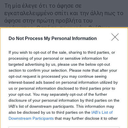
Τη μία έλεγε ότι το άφησε σε
εγκαταλελειμμένο σπίτι και την άλλη πως το
άφησε στην πρώτη προβλήτα του
φράγματος. Ωστόσο, το μωράκι βρέθηκε
νεκρό αρκετά πιο μακριά.
Do Not Process My Personal Information
Μετά από
πιέσεις
των αστυνομικών, οι
If you wish to opt-out of the sale, sharing to third parties, or
29χρονη
είπε πως της γλίστρησε
, φώναξε σε
processing of your personal or sensitive information for
βοήθεια, δεν την άκουσε κανείς και κάλεσε
targeted advertising by us, please use the below opt-out
ταξί να φύγει...
section to confirm your selection. Please note that after your
opt-out request is processed you may continue seeing
interest-based ads based on personal information utilized by
us or personal information disclosed to third parties prior to
your opt-out. You may separately opt-out of the further
disclosure of your personal information by third parties on the
IAB’s list of downstream participants. This information may
also be disclosed by us to third parties on the
IAB’s List of
Downstream Participants
that may further disclose it to other
third parties.