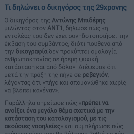
Τι δηλώνει ο δικηγόρος της 29χρονης
Ο δικηγόρος της
Αντώνης Μπιδέρης
μιλώντας στον
ΑΝΤ1
, δήλωσε πώς «η
εντολέας του δεν έχει συνηδοτοποιήσει την
έκβαση του συμβάντος, διότι πουθενά από
την
δικογραφία
δεν προκύπτει ομολογία
ανθρωποκτονίας σε ήρεμη ψυχική
κατάσταση και από δόλο». Διέψευσε ότι
μετά την πράξη της πήγε σε
ρεβεγιόν
,
λέγοντας ότι «πήγε και απομονώθηκε χωρίς
να βλέπει κανέναν».
Παράλληλα σημείωσε πώς «
πρέπει να
ανοίξει ένα μεγάλο θέμα σχετικά με την
κατάσταση του κατολογισμού, με τις
ακούσιες νοσηλείες
» και συμπλήρωσε πώς
«σήμερα είναι που θα βάλουμε βαθιά το χέρι