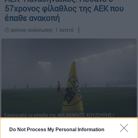
57χρονος φίλαθλος της ΑΕΚ που
έπαθε ανακοπή
🕛 χρόνος ανάγνωσης: 1 λεπτό ┋
Εικόνα από το γήπεδο της ΑΕΚ (ΜΑΡΚΟΣ ΧΟΥΖΟΥΡΗΣ /
EUROKINISSI)
Do Not Process My Personal Information