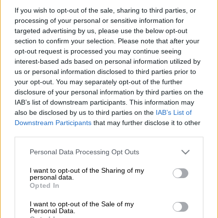
Προσθέστε το ΕΘΝΟΣ στη Google
If you wish to opt-out of the sale, sharing to third parties, or
processing of your personal or sensitive information for
targeted advertising by us, please use the below opt-out
Δεν τα κατάφερε ο
φίλαθλος
της
ΑΕΚ
που
section to confirm your selection. Please note that after your
έπαθε ανακοπή χθες Κυριακή, Κυριακή
opt-out request is processed you may continue seeing
στο
ΟΡΑΡ Arena
ενώ παρακολουθούσε την
interest-based ads based on personal information utilized by
αναμέτρηση ΑΕΚ-Παναθηναϊκός.
us or personal information disclosed to third parties prior to
your opt-out. You may separately opt-out of the further
Περίπου δύο ώρες πριν την έναρξη του
disclosure of your personal information by third parties on the
IAB’s list of downstream participants. This information may
μεγάλου ντέρμπι στην Νέα Φιλαδέλφεια
also be disclosed by us to third parties on the
IAB’s List of
ένας άτυχος φίλαθλος της Ένωσης έχασε τις
Downstream Participants
that may further disclose it to other
αισθήσεις του, με την Original αλλά και τα
third parties.
μεγάφωνα να κάνουν έκκληση να πάει ένας
Please note that this website/app uses one or more Google
Personal Data Processing Opt Outs
γιατρός στη Θύρα 26.
services and may gather and store information including but
not limited to your visit or usage behaviour. You may click to
I want to opt-out of the Sharing of my
Η ανταπόκριση ήταν άμεση και 7 διασώστες
personal data.
grant or deny consent to Google and its third-party tags to
Opted In
να φτάνουν στο σημείο, κάνοντας μαλάξεις
use your data for below specified purposes in below Google
και ΚΑΡΠΑ στον άντρα με στόχο να τον
consent section.
I want to opt-out of the Sale of my
Personal Data.
επαναφέρουν, σύμφωνα με το sdna.