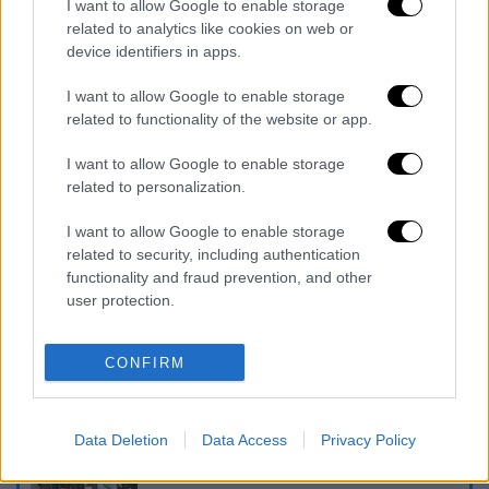
I want to allow Google to enable storage
«Φοβόμαστε πως δεν θα γυρίσουμε ποτέ
related to analytics like cookies on web or
σπίτια μας, θα μείνουμε για πάντα στις
device identifiers in apps.
"φαβέλες"»
I want to allow Google to enable storage
Τετράμηνο «φωτιά» για τις
related to functionality of the website or app.
ελληνοτουρκικές σχέσεις: Επικίνδυνα
παιχνίδια Ερντογάν μέχρι τις κάλπες
I want to allow Google to enable storage
related to personalization.
Ξεκινά η κατασκευή της νέας μονάδας
ηλεκτροπαραγωγής στην
I want to allow Google to enable storage
Αλεξανδρούπολη
related to security, including authentication
functionality and fraud prevention, and other
Διαβάστε ακόμη
user protection.
«Στέρεψε» η αγορά από πινακίδες
κυκλοφορίας: Χιλιάδες αυτοκίνητα
CONFIRM
παραμένουν αταξινόμητα - Λύση αναζητά
το υπουργείο
Στη φυλακή ο δήμαρχος Στυλίδας και άλλα
Data Deletion
Data Access
Privacy Policy
δύο άτομα για τη φωτιά στη Βοιωτία