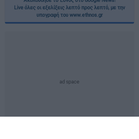
Ακολούθησε το Έθνος στο Google News!
Live όλες οι εξελίξεις λεπτό προς λεπτό, με την
υπογραφή του www.ethnos.gr