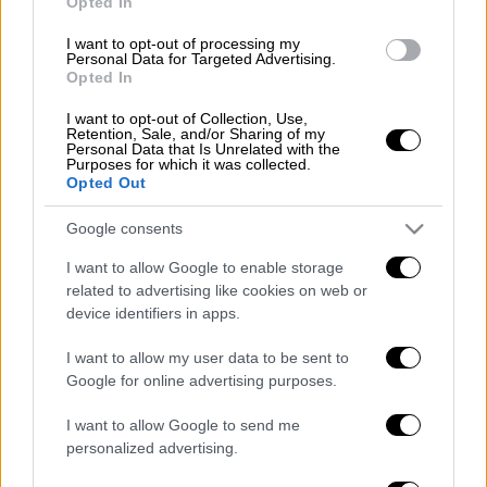
Opted In
Λίγη ώρα αργότερα, τον πήρανε με φορείο
I want to opt-out of processing my
Personal Data for Targeted Advertising.
και τον οδήγησαν εκτός γηπέδου.
Opted In
Ο 57χρονος μεταφέρθηκε στο Νοσοκομείο
I want to opt-out of Collection, Use,
Αγία Όλγα όπου και διασωληνώθηκε, ωστόσο
Retention, Sale, and/or Sharing of my
Personal Data that Is Unrelated with the
οι γιατροί δεν μπόρεσαν να τον
Purposes for which it was collected.
Opted Out
επαναφέρουν και κατέληξε.
Google consents
ΟΛΕΣ ΟΙ ΕΙΔΗΣΕΙΣ
I want to allow Google to enable storage
Ελλείψεις φαρμάκων: Δημοσιεύεται
related to advertising like cookies on web or
άμεσα η λίστα με τα σκευάσματα
device identifiers in apps.
αντικατάστασης – Οι οδηγίες του
I want to allow my user data to be sent to
υπουργείου Υγείας
Google for online advertising purposes.
Βραζιλία: Εκδιώχθηκαν οι
μπολσοναριστές από τα κυβερνητικά
I want to allow Google to send me
personalized advertising.
κτίρια - Επέστρεψε ο Λούλα
Το ethnos.gr στο Αρκαλοχώρι: