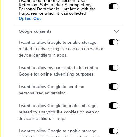
Αναφερόμενη στις αντιφάσεις από τις
I want to opt-out of Collection, Use,
Retention, Sale, and/or Sharing of my
καταθέσεις της πρώτης
καταγγέλλουσας
η
Personal Data that Is Unrelated with the
Purposes for which it was collected.
εισαγγελική λειτουργός σημείωσε ότι το
Opted Out
δεύτερο περιστατικό βιασμού της
Google consents
υπενθυμίστηκε από φίλο της και αναφέρθηκε
στο στάδιο της ανάκρισης
.
I want to allow Google to enable storage
related to advertising like cookies on web or
«Σε ερωτήσεις προς την καταγγέλλουσα για
device identifiers in apps.
τις διαφοροποιήσεις που υπάρχουν στις
I want to allow my user data to be sent to
καταθέσεις της, εκείνη υποστήριξε: «Ήταν
Google for online advertising purposes.
όλα σε ένα σκοτεινό δωμάτιο. Όταν μου τα
θύμισε ο Παναγιώτης (φίλος της), ήταν σαν
I want to allow Google to send me
να άνοιξε αυτή την πόρτα». Η καταγγέλλουσα
personalized advertising.
σε τρία διαφορετικά όργανα κατέθεσα
I want to allow Google to enable storage
διαφορετική αποτύπωση των γεγονότων.
related to analytics like cookies on web or
Αλλά στο ΣΕΗ, αλλά στον εισαγγελέα, αλλά
device identifiers in apps.
στην ανάκριση. Γιατί δεν είπε στον
I want to allow Google to enable storage
εισαγγελέα όσα είπε στον ανακριτή. Η