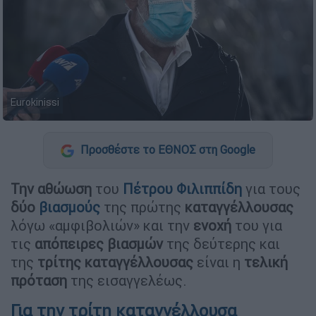
Eurokinissi
Προσθέστε το ΕΘΝΟΣ στη Google
Την αθώωση
του
Πέτρου
Φιλιππίδη
για τους
δύο
βιασμούς
της πρώτης
καταγγέλλουσας
λόγω «αμφιβολιών» και την
ενοχή
του για
τις
απόπειρες βιασμών
της δεύτερης και
της
τρίτης
καταγγέλλουσας
είναι η
τελική
πρόταση
της εισαγγελέως.
Για την τρίτη καταγγέλλουσα