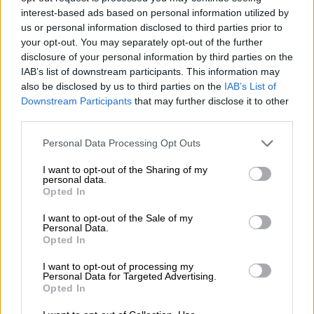
interest-based ads based on personal information utilized by
αδίκημα του βιασμού. «Εκτιμώντας όλο το
us or personal information disclosed to third parties prior to
αποδεικτικό υλικό αδυνατώ καταλήξω στο
your opt-out. You may separately opt-out of the further
τι ακριβώς συνέβη. Έχω αμφιβολίες. Μπορεί
disclosure of your personal information by third parties on the
να συνέβησαν τα γεγονότα όπως τα λέει η
IAB’s list of downstream participants. This information may
also be disclosed by us to third parties on the
IAB’s List of
καταγγέλλουσα στο δικαστήριο, αλλά το
Downstream Participants
that may further disclose it to other
δικαστήριο δεν μπορεί να καταδικάσει με
third parties.
αμφιβολίες. Οι διαφοροποιήσεις στις
Please note that this website/app uses one or more Google
καταθέσεις της πρώτης καταγγέλλουσας
Personal Data Processing Opt Outs
services and may gather and store information including but
δεν είναι λεπτομέρειες. Υπάρχουν
not limited to your visit or usage behaviour. You may click to
I want to opt-out of the Sharing of my
αμφιβολίες για το τι ακριβώς συνέβη. Για
personal data.
grant or deny consent to Google and its third-party tags to
Opted In
τον κατ’ εξακολούθηση βιασμό θα προτείνω
use your data for below specified purposes in below Google
consent section.
να τον κηρύξει αθώο», είπε η εισαγγελέας
I want to opt-out of the Sale of my
Personal Data.
κατά την αγόρευσή της.
Opted In
Δίκη Φιλιππίδη: Το σκεπτικό της
I want to opt-out of processing my
Personal Data for Targeted Advertising.
εισαγγελέως
Opted In