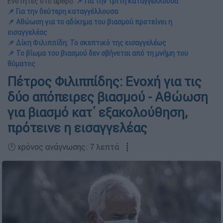
Ενότητες στο άρθρο:
📌 Για την τρίτη καταγγέλλουσα
📌 Για την δεύτερη καταγγέλλουσα
📌 Αθώωση για το αδίκημα του βιασμού προτείνει η
εισαγγελέας
📌 Δίκη Φιλιππίδη: Το σκεπτικό της εισαγγελέως
📌 Το βίωμα του βιασμού δεν σβήνεται από τη μνήμη του
θύματος
Πέτρος Φιλιππίδης: Ενοχή για τις
δύο απόπειρες βιασμού - Αθώωση
για βιασμό κατ΄ εξακολούθηση,
πρότεινε η εισαγγελέας
🕛 χρόνος ανάγνωσης: 7 λεπτά ┋