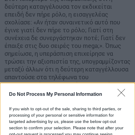
δεύτερη καταγγέλουσα τον εκδικείται
επειδή δεν πήρε ρόλο, η εισαγγελέας
σχολίασε: «Αν ήταν συναινετικό αυτό που
έγινε γιατί δεν πήρε το ρόλο; Γιατί στη
συνέχεια δε συνεργάστηκαν ποτέ; Γιατί δεν
έπαιξε στις δυο σειρές του mega;». Όπως
σημείωσε, η υπεράσπιση επιχείρησε να
τρώσει την αξιοπιστία της, υπογραμμίζοντας
μεταξύ άλλων ότι η δεύτερη καταγγέλλουσα
απαντούσε στα τηλέφωνα του
κατηγορουμένου και στα όσα ερωτικά της
έλεγε.
Do Not Process My Personal Information
Αθώωση για το αδίκημα του βιασμού
If you wish to opt-out of the sale, sharing to third parties, or
προτείνει η εισαγγελέας
processing of your personal or sensitive information for
targeted advertising by us, please use the below opt-out
Την αθώωση του Πέτρου Φιλιππίδη
section to confirm your selection. Please note that after your
προτείνει νωρίτερα η εισαγγελέας για το
opt-out request is processed you may continue seeing