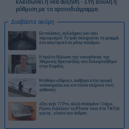
κλειδώνει η νέα αύξηση - Στη Βουλή η
ρύθμιση με το χρονοδιάγραμμα
Διαβάστε ακόμη
Εκτελέσεις, συλλήψεις και νέοι
περιορισμοί: Το Ιράν σκληραίνει τη γραμμή
στο εσωτερικό εν μέσω πολέμου
Η πρώτη δήλωση της οικογένειας της
38χρονης Βρετανίδας που δολοφονήθηκε
στην Κυψέλη
Ντύθηκε «Χάρος», ανέβηκε στην οροφή
νοσοκομείου και κοιτούσε επίμονα τους
ασθενείς
«Όχι γκέι 17 Pro, αλλά σπασμένο 11άρι»:
Ρώσοι διαλύουν τα iPhone τους στο TikTok
για να... γίνουν πιο άνδρες