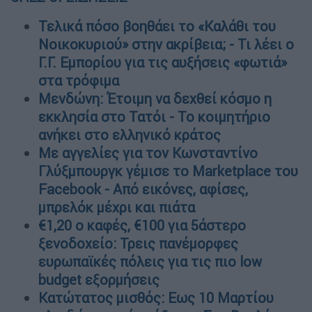
Τελικά πόσο βοηθάει το «Καλάθι του
Νοικοκυριού» στην ακρίβεια; - Τι λέει ο
Γ.Γ. Εμπορίου για τις αυξήσεις «φωτιά»
στα τρόφιμα
Μενδώνη: Έτοιμη να δεχθεί κόσμο η
εκκλησία στο Τατόι - Το κοιμητήριο
ανήκει στο ελληνικό κράτος
Με αγγελίες για τον Κωνσταντίνο
Γλύξμπουργκ γέμισε το Μarketplace του
Facebook - Από εικόνες, αφίσες,
μπρελόκ μέχρι και πιάτα
€1,20 ο καφές, €100 για 5άστερο
ξενοδοχείο: Τρεις πανέμορφες
ευρωπαϊκές πόλεις για τις πιο low
budget εξορμήσεις
Κατώτατος μισθός: Εως 10 Μαρτίου