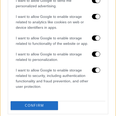
I want to allow Google to send me
Το
έγκλημα
έγινε
αντιληπτό
, όταν μετά τις
personalized advertising.
23:00
της
Κυριακής
ένας
γείτονας
του
I want to allow Google to enable storage
θύματος είδε ότι η πόρτα του σπιτιού του
related to analytics like cookies on web or
ήταν ανοιχτή
. Όταν πλησίασε αντιλήφθηκε
device identifiers in apps.
πως κάτι δεν πήγαινε καλά και τα δωμάτια
του σπιτιού ήταν άνω κάτω -σαν κάποιος να
I want to allow Google to enable storage
related to functionality of the website or app.
το είχε ψάξει όλο.
I want to allow Google to enable storage
Άμεσα ειδοποίησε την αστυνομία που
related to personalization.
έσπευσε στο σημείο. Οι αστυνομικοί μόλις
μπήκαν στο σπίτι αντίκρισαν τον 53χρονο
I want to allow Google to enable storage
πεσμένο στο πάτωμα
, δίπλα από το κρεβάτι,
related to security, including authentication
functionality and fraud prevention, and other
φέροντας εμφανή
χτυπήματα
στο πρόσωπο
user protection.
ενώ ήταν φιμωμένος με μία
μονωτική ταινία
.
Αμέσως ειδοποιήθηκε η σήμανση η οποία
CONFIRM
συνέλεξε
στοιχεία
και
αποτυπώματα
από το
σπίτι ενώ οι αστυνομικοί ξεκίνησαν τις