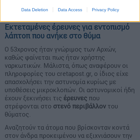
έρευνες για τη διαλεύκανση του
Data Deletion
Data Access
Privacy Policy
εγκλήματος.
Εκτεταμένες έρευνες για εντοπισμό
λάπτοπ που ανήκε στο θύμα
Ο 53χρονος ήταν γνώριμος των Αρχών,
καθώς φαίνεται πως ήταν χρήστης
ναρκωτικών. Μάλιστα, όπως αναφέρουν οι
πληροφορίες του cretapost.gr, ο ίδιος είχε
απασχολήσει την αστυνομία κυρίως με
υποθέσεις μικροκλοπών. Οι αστυνομικοί ήδη
έχουν ξεκινήσει τις
έρευνες
που
στρέφονται στο
στενό περιβάλλον
του
θύματος.
Αναζητούν τα άτομα που βρίσκονταν κοντά
στον άνδρα προκειμένου να εξιχνιάσουν την