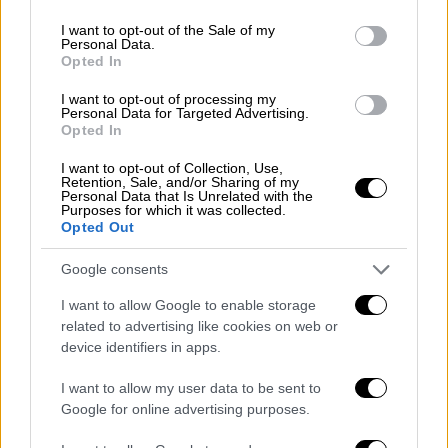
use your data for below specified purposes in below Google
κάποιο αντικείμενο ενώ
δεν υπήρξε σημάδι
consent section.
I want to opt-out of the Sale of my
Personal Data.
που να υποδηλώνει πως έγινε κάποια
πάλη
.
Opted In
«Δεν υπήρξαν ευρήματα που να υποδηλώνουν
I want to opt-out of processing my
Personal Data for Targeted Advertising.
ότι τα χτυπήματα που δέχθηκε στο πρόσωπο
Opted In
και το κεφάλι ο άνθρωπος ήταν με κάποιο
αντικείμενο. Οι κακώσεις που φέρει
I want to opt-out of Collection, Use,
Retention, Sale, and/or Sharing of my
φαίνεται ότι προήλθαν από
γροθιές
. Στο
Personal Data that Is Unrelated with the
Purposes for which it was collected.
υπόλοιπο σώμα δεν είχε κάποια άλλα
Opted Out
ευρήματα ενώ φαίνεται ότι δεν πρόλαβε και
να αμυνθεί.
Δεν είχε ίχνη πάλης
», τόνισε
Google consents
σχετικά ο κ. Παπαδομανωλάκης τονίζοντας
I want to allow Google to enable storage
ότι δεν υπήρχαν σημάδια που να
related to advertising like cookies on web or
device identifiers in apps.
υποδηλώνουν πως ήταν δεμένος.
I want to allow my user data to be sent to
Πώς έγινε αντιληπτό το άγριο
Google for online advertising purposes.
έγκλημα