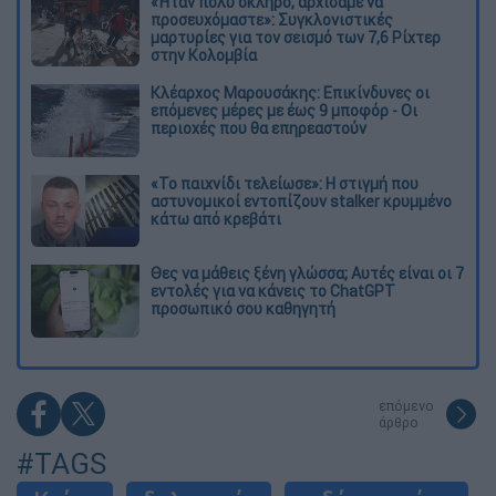
«Ήταν πολύ σκληρό, αρχίσαμε να
προσευχόμαστε»: Συγκλονιστικές
μαρτυρίες για τον σεισμό των 7,6 Ρίχτερ
στην Κολομβία
Κλέαρχος Μαρουσάκης: Επικίνδυνες οι
επόμενες μέρες με έως 9 μποφόρ - Οι
περιοχές που θα επηρεαστούν
«Το παιχνίδι τελείωσε»: Η στιγμή που
αστυνομικοί εντοπίζουν stalker κρυμμένο
κάτω από κρεβάτι
Θες να μάθεις ξένη γλώσσα; Αυτές είναι οι 7
εντολές για να κάνεις το ChatGPT
προσωπικό σου καθηγητή
επόμενο
άρθρο
#TAGS