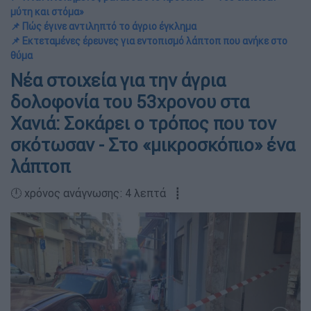
μύτη και στόμα»
📌 Πώς έγινε αντιληπτό το άγριο έγκλημα
📌 Εκτεταμένες έρευνες για εντοπισμό λάπτοπ που ανήκε στο
θύμα
Νέα στοιχεία για την άγρια
δολοφονία του 53χρονου στα
Χανιά: Σοκάρει ο τρόπος που τον
σκότωσαν - Στο «μικροσκόπιο» ένα
λάπτοπ
🕛 χρόνος ανάγνωσης: 4 λεπτά ┋