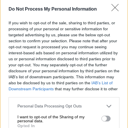
τα χτυπήματα δεν οδήγησαν στον θάνατο.
Do Not Process My Personal Information
Συνέβαλαν όμως στον θάνατό του, με την
υπόνοια ότι έχασε τις αισθήσεις του και
If you wish to opt-out of the sale, sharing to third parties, or
έτσι έγινε αρκετά αδύναμος. Στη συνέχεια
processing of your personal or sensitive information for
του απόφραξαν τη μύτη
και το
στόμα
. Ο
targeted advertising by us, please use the below opt-out
θάνατός του, δηλαδή, προήλθε από
ασφυξία
section to confirm your selection. Please note that after your
opt-out request is processed you may continue seeing
από απόφραξη των αεροφόρων οδών
interest-based ads based on personal information utilized by
εξωτερικά. Αυτό σημαίνει ότι
δεν τον
us or personal information disclosed to third parties prior to
στραγγάλισαν
αλλά
με τα χέρια του ο
your opt-out. You may separately opt-out of the further
δράστης ή οι δράστες έβαλαν τα χέρια και
disclosure of your personal information by third parties on the
IAB’s list of downstream participants. This information may
έκλεισαν τη μύτη
και το
στόμα
με δύναμη, με
also be disclosed by us to third parties on the
IAB’s List of
αποτέλεσμα να πάθει ασφυξία», δηλώνει,
Downstream Participants
that may further disclose it to other
μιλώντας στο ίδιο μέσο, ο ιατροδικαστής
third parties.
Αντώνης
Παπαδομωναλάκης
.
Please note that this website/app uses one or more Google
Personal Data Processing Opt Outs
services and may gather and store information including but
Επίσης, όπως προέκυψε κατά τη νεκροψία,
not limited to your visit or usage behaviour. You may click to
I want to opt-out of the Sharing of my
τα χτυπήματα που έφερε ο 53χρονος στο
personal data.
grant or deny consent to Google and its third-party tags to
Opted In
κεφάλι και το πρόσωπο δεν προήλθαν από