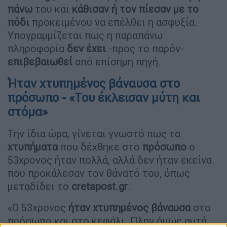
πάνω
του και
κάθισαν ή τον πίεσαν με το
πόδι
προκειμένου να επέλθει η ασφυξία.
Υπογραμμίζεται πως η παραπάνω
πληροφορία
δεν έχει
-προς το παρόν-
επιβεβαιωθεί
από επίσημη πηγή.
Ήταν χτυπημένος βάναυσα στο
πρόσωπο - «Του έκλεισαν μύτη και
στόμα»
Την ίδια ώρα, γίνεται γνωστό πως τα
χτυπήματα
που δέχθηκε στο
πρόσωπο
ο
53χρονος ήταν πολλά, αλλά δεν ήταν εκείνα
που προκάλεσαν τον θάνατό του, όπως
μεταδίδει το
cretapost.gr
.
«Ο 53χρονος
ήταν χτυπημένος βάναυσα
στο
πρόσωπο και στο κεφάλι. Πλην όμως αυτά