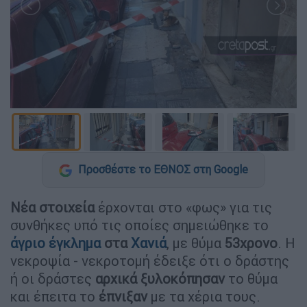
Προσθέστε το ΕΘΝΟΣ στη Google
Νέα στοιχεία
έρχονται στο «φως» για τις
συνθήκες υπό τις οποίες σημειώθηκε το
άγριο έγκλημα
στα
Χανιά
, με θύμα
53χρονο
. Η
νεκροψία - νεκροτομή έδειξε ότι ο δράστης
ή οι δράστες
αρχικά ξυλοκόπησαν
το θύμα
και έπειτα το
έπνιξαν
με τα χέρια τους.