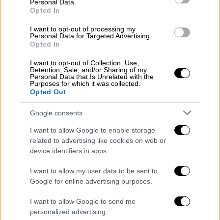
Personal Data.
μεσημέρι με κόσμο στα πεζοδρόμια, και
Opted In
κίνηση αφού λίγο πιο πέρα βρίσκονται τα
I want to opt-out of processing my
Δικαστήρια Καλαμάτας. Η αστυνομία έχει
Personal Data for Targeted Advertising.
Opted In
την περιγραφή των δύο ατόμων που
επέβαιναν στο σκουρόχρωμο αυτοκίνητο.
I want to opt-out of Collection, Use,
Retention, Sale, and/or Sharing of my
Όλα δείχνουν οτι παρακολουθούσαν το θύμα
Personal Data that Is Unrelated with the
Purposes for which it was collected.
τους και περίμεναν την κατάλληλη ευκαιρία
Opted Out
για να δράσουν.
Google consents
Το θύμα της επίθεσης
απεβίωσε
λίγο μετά
I want to allow Google to enable storage
τις 2 το μεσημέρι μετά από μια τρίωρη μάχη
related to advertising like cookies on web or
των γιατρών να τον σώσουν, αφού στο
device identifiers in apps.
Νοσοκομείο έφτασε σχεδόν νεκρός. Του
I want to allow my user data to be sent to
έγινε
καρδιοαναπνευστική
αναζωογόνηση
Google for online advertising purposes.
και επανήλθε, ενώ στη συνέχεια ακολούθησε
χειρουργείο για τα σοβαρά τραύματά του.
I want to allow Google to send me
Ωστόσο, παρά τις προσπάθειες των γιατρών,
personalized advertising.