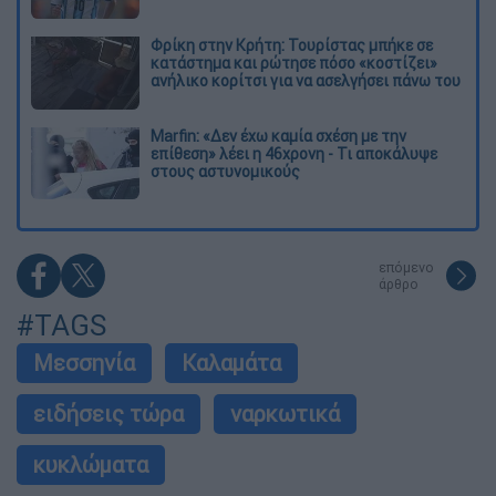
Φρίκη στην Κρήτη: Τουρίστας μπήκε σε
κατάστημα και ρώτησε πόσο «κοστίζει»
ανήλικο κορίτσι για να ασελγήσει πάνω του
Marfin: «Δεν έχω καμία σχέση με την
επίθεση» λέει η 46χρονη - Τι αποκάλυψε
στους αστυνομικούς
επόμενο
άρθρο
#TAGS
Μεσσηνία
Καλαμάτα
ειδήσεις τώρα
ναρκωτικά
κυκλώματα