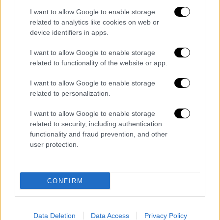
ο 47χρονος κατέληξε.
I want to allow Google to enable storage
related to analytics like cookies on web or
device identifiers in apps.
I want to allow Google to enable storage
related to functionality of the website or app.
video
I want to allow Google to enable storage
related to personalization.
I want to allow Google to enable storage
related to security, including authentication
functionality and fraud prevention, and other
user protection.
Μπλόκα και έρευνες για να
εντοπιστούν και να συλληφθούν οι
δράστες
CONFIRM
Στο σημείο έσπευσαν και ισχυρές
αστυνομικές δυνάμεις,
ενώ σύμφωνα με το
Data Deletion
Data Access
Privacy Policy