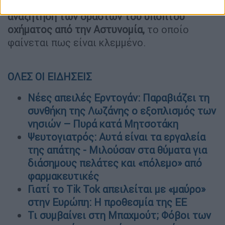
messinia.live
σε εξέλιξη βρίσκεται η
αναζήτηση των δραστών του ύποπτου
οχήματος από την Αστυνομία,
το οποίο
φαίνεται πως είναι κλεμμένο.
ΟΛΕΣ ΟΙ ΕΙΔΗΣΕΙΣ
Νέες απειλές Ερντογάν: Παραβιάζει τη
συνθήκη της Λωζάνης ο εξοπλισμός των
νησιών – Πυρά κατά Μητσοτάκη
Ψευτογιατρός: Αυτά είναι τα εργαλεία
της απάτης - Μιλούσαν στα θύματα για
διάσημους πελάτες και «πόλεμο» από
φαρμακευτικές
Γιατί το Tik Tok απειλείται με «μαύρο»
στην Ευρώπη: Η προθεσμία της ΕΕ
Τι συμβαίνει στη Μπαχμούτ; Φόβοι των