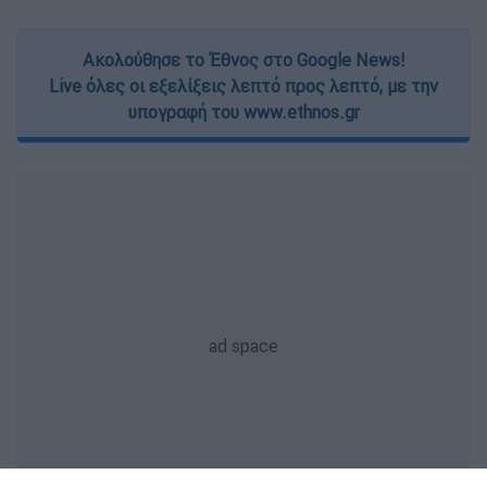
Ακολούθησε το Έθνος στο Google News!
Live όλες οι εξελίξεις λεπτό προς λεπτό, με την
υπογραφή του www.ethnos.gr