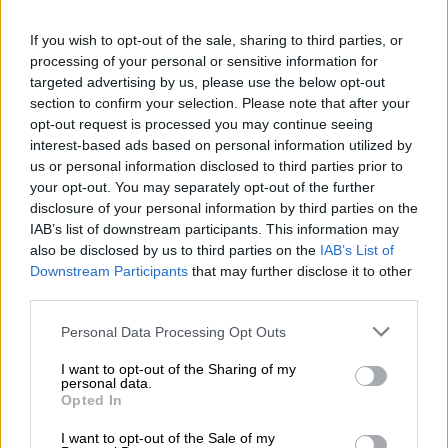
συμβολή των οδών Ύδρας και Σόλωνος
στο
κέντρο της Καλαμάτας.
If you wish to opt-out of the sale, sharing to third parties, or
processing of your personal or sensitive information for
Σύμφωνα με αυτόπτες μάρτυρες,
άγνωστοι
targeted advertising by us, please use the below opt-out
που επέβαιναν σε αυτοκίνητο πλησίασαν τον
section to confirm your selection. Please note that after your
opt-out request is processed you may continue seeing
47χρονο που επέβαινε σε μοτοσυκλέτα.
interest-based ads based on personal information utilized by
Αφού πρώτα με το όχημά τους του έκλεισαν
us or personal information disclosed to third parties prior to
το δρόμο, στη συνέχεια βγήκαν και άρχισαν
your opt-out. You may separately opt-out of the further
να τον χτυπούν με μανία, ενώ ο ένας εξ
disclosure of your personal information by third parties on the
αυτών τον
πυροβόλησε
.
IAB’s list of downstream participants. This information may
also be disclosed by us to third parties on the
IAB’s List of
Στη συνέχεια διέφυγαν από τη Σόλωνος
Downstream Participants
that may further disclose it to other
third parties.
αναπτύσσοντας ταχύτητα, αφήνοντας το
θύμα τους αιμόφυρτο και βαριά
Please note that this website/app uses one or more Google
Personal Data Processing Opt Outs
services and may gather and store information including but
τραυματισμένο στην άσφαλτο.
not limited to your visit or usage behaviour. You may click to
I want to opt-out of the Sharing of my
personal data.
grant or deny consent to Google and its third-party tags to
Η μηχανή του θύματος στη μέση του δρόμου,
Opted In
use your data for below specified purposes in below Google
ενώ διακρίνονται αίματα στο οδόστρωμα
consent section.
I want to opt-out of the Sale of my
από την αιματηρή επίθεση. Όλα αυτά μέρα