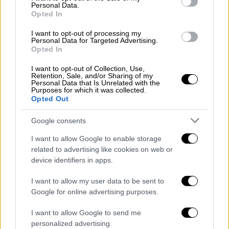
video
Personal Data.
Opted In
I want to opt-out of processing my
Personal Data for Targeted Advertising.
Opted In
I want to opt-out of Collection, Use,
Οι αστυνομικοί που διερεύνησαν την
Retention, Sale, and/or Sharing of my
υπόθεση σε
συνεννόηση
με τις γερμανικές
Personal Data that Is Unrelated with the
Purposes for which it was collected.
αρχές έκαναν έρευνα και στο ιατρείο του
Opted Out
72χρονου συνεργού του που είναι γενικός
Google consents
ιατρός, αλλά παρουσιαζόταν στα θύματα ως
γενετιστής. Εκεί έλεγαν στους
I want to allow Google to enable storage
ανυποψίαστους ασθενείς ότι θα υποβληθούν
related to advertising like cookies on web or
device identifiers in apps.
σε μία ειδική εξέταση τύπου
Pet Scan
η
οποία δίνει ανατομικές και μεταβολικές
I want to allow my user data to be sent to
πληροφορίες για κάθε άτομο και
Google for online advertising purposes.
συνεισφέρει στην διάγνωση ασθενειών.
I want to allow Google to send me
Αυτή η εξέταση γινόταν στην συντριπτική
personalized advertising.