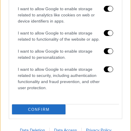
πλειονότητα των περιπτώσεων στις
κλινικές με τις οποίες συνεργαζόταν ο
I want to allow Google to enable storage
72χρονος με τα έξοδα διαμονής να
related to analytics like cookies on web or
device identifiers in apps.
βαραίνουν τον ασθενή και την οικογένειά
του.
I want to allow Google to enable storage
related to functionality of the website or app.
«Φρούριο» το σπίτι του
I want to allow Google to enable storage
Στο σπίτι του 66χρονου «
ψευτογιατρού
» στο
related to personalization.
Κορωπί
ούτε οι αστυνομικοί δεν πίστευαν
I want to allow Google to enable storage
πόσα μέτρα αντιπαρακολούθησης είχε λάβει,
related to security, including authentication
όταν έκαναν έφοδο. Κάμερες ασφαλείας
functionality and fraud prevention, and other
υπήρχαν σχεδόν σε κάθε γωνιά του σπιτιού,
user protection.
ενώ στην ταράτσα είχε τοποθετήσει μέχρι
και υψηλής τεχνολογίας ρομποτική κάμερα
για να ελέγχει από ψηλά όλη την περίμετρο.
CONFIRM
Ο κατηγορούμενος δεχόταν απειλές από τα
θύματά του και μάλιστα σε ορισμένες
Data Deletion
Data Access
Privacy Policy