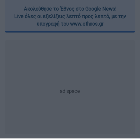
Ακολούθησε το Έθνος στο Google News!
Live όλες οι εξελίξεις λεπτό προς λεπτό, με την
υπογραφή του www.ethnos.gr