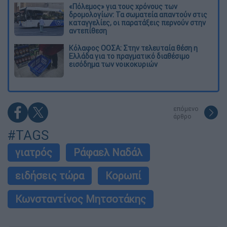
«Πόλεμος» για τους χρόνους των
δρομολογίων: Τα σωματεία απαντούν στις
καταγγελίες, οι παρατάξεις περνούν στην
αντεπίθεση
Κόλαφος ΟΟΣΑ: Στην τελευταία θέση η
Ελλάδα για το πραγματικό διαθέσιμο
εισόδημα των νοικοκυριών
επόμενο
άρθρο
#TAGS
γιατρός
Ράφαελ Ναδάλ
ειδήσεις τώρα
Κορωπί
Κωνσταντίνος Μητσοτάκης