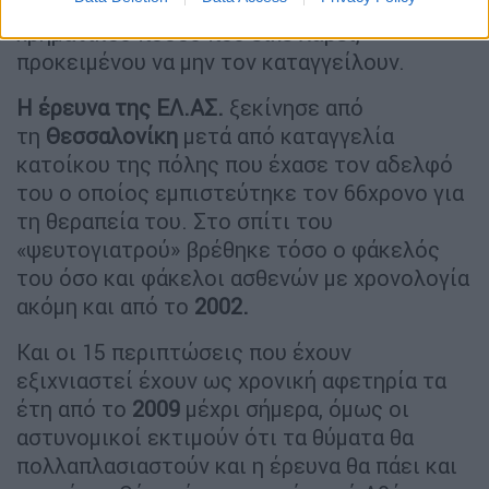
περιπτώσεις είχε επιστρέψει και μέρος του
χρηματικού ποσού που είχε λάβει,
προκειμένου να μην τον καταγγείλουν.
Η έρευνα της ΕΛ.ΑΣ.
ξεκίνησε από
τη
Θεσσαλονίκη
μετά από καταγγελία
κατοίκου της πόλης που έχασε τον αδελφό
του ο οποίος εμπιστεύτηκε τον 66χρονο για
τη θεραπεία του. Στο σπίτι του
«ψευτογιατρού» βρέθηκε τόσο ο φάκελός
του όσο και φάκελοι ασθενών με χρονολογία
ακόμη και από το
2002.
Και οι 15 περιπτώσεις που έχουν
εξιχνιαστεί έχουν ως χρονική αφετηρία τα
έτη από το
2009
μέχρι σήμερα, όμως οι
αστυνομικοί εκτιμούν ότι τα θύματα θα
πολλαπλασιαστούν και η έρευνα θα πάει και