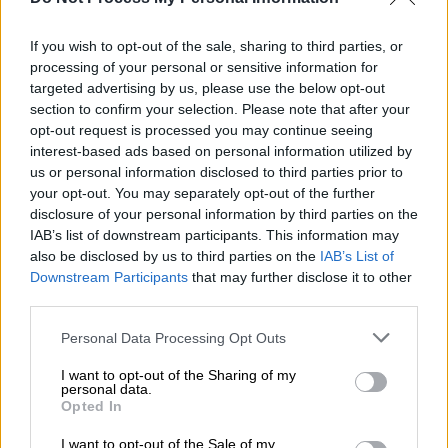
φαρμακευτική δράση, όπως έδειξαν οι
εργαστηριακές εξετάσεις στα φιαλίδια που
If you wish to opt-out of the sale, sharing to third parties, or
κατασχέθηκαν. Σύμφωνα με το διαβιβαστικό
processing of your personal or sensitive information for
της Αστυνομίας ο 66χρονος χρέωνε την
targeted advertising by us, please use the below opt-out
«μαγική» θεραπεία του ανάλογα με το πώς
section to confirm your selection. Please note that after your
opt-out request is processed you may continue seeing
έκρινε ότι είναι η οικονομική κατάσταση του
interest-based ads based on personal information utilized by
θύματος. Από 200 έως 300 ευρώ ήταν το
us or personal information disclosed to third parties prior to
κόστος ανά φιαλίδιο και
από 10.000 έως
your opt-out. You may separately opt-out of the further
25.000
η κάθε ένεση βλαστοκυττάρων με τον
disclosure of your personal information by third parties on the
IAB’s list of downstream participants. This information may
κατηγορούμενο να δέχεται μόνο πληρωμές
also be disclosed by us to third parties on the
IAB’s List of
σε μετρητά και να μην έχει κόψει ούτε μία
Downstream Participants
that may further disclose it to other
απόδειξη για τις «υπηρεσίες» του.
third parties.
Please note that this website/app uses one or more Google
Personal Data Processing Opt Outs
services and may gather and store information including but
not limited to your visit or usage behaviour. You may click to
I want to opt-out of the Sharing of my
personal data.
grant or deny consent to Google and its third-party tags to
Opted In
use your data for below specified purposes in below Google
consent section.
I want to opt-out of the Sale of my