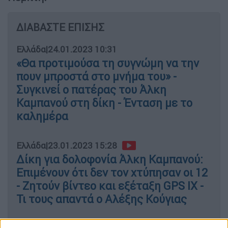
ΔΙΑΒΑΣΤΕ ΕΠΙΣΗΣ
Ελλάδα
|
24.01.2023 10:31
«Θα προτιμούσα τη συγνώμη να την
πουν μπροστά στο μνήμα του» -
Συγκινεί ο πατέρας του Άλκη
Καμπανού στη δίκη - Ένταση με το
καλημέρα
Ελλάδα
|
23.01.2023 15:28
Δίκη για δολοφονία Άλκη Καμπανού:
Επιμένουν ότι δεν τον χτύπησαν οι 12
- Ζητούν βίντεο και εξέταξη GPS IX -
Τι τους απαντά ο Αλέξης Κούγιας