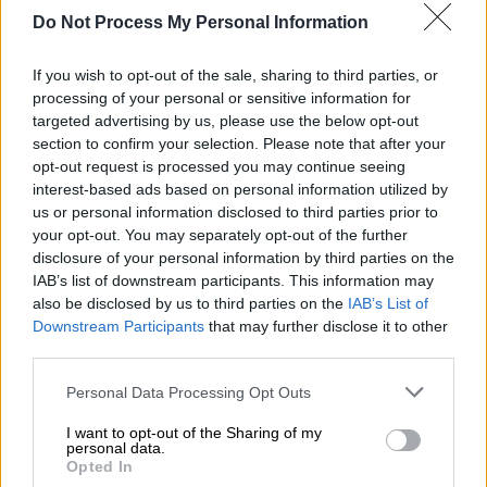
Do Not Process My Personal Information
«Ήθελαν να σκοτώσουν-
Προσχεδιασμένη η επίθεση, έδρασαν
If you wish to opt-out of the sale, sharing to third parties, or
processing of your personal or sensitive information for
στρατιωτικά»
targeted advertising by us, please use the below opt-out
section to confirm your selection. Please note that after your
Nωρίτερα ο πατέρας του Άλκη,
opt-out request is processed you may continue seeing
επικαλούμενος τόσο την δικογραφία όσο και
interest-based ads based on personal information utilized by
την στρατιωτική του εμπειρία (λόγω
us or personal information disclosed to third parties prior to
ιδιότητας-είναι στρατιωτικός-)
your opt-out. You may separately opt-out of the further
disclosure of your personal information by third parties on the
κατέθεσεότι
η επίθεση το μοιραίο βράδυ
IAB’s list of downstream participants. This information may
ήταν προσχεδιασμένη και η επιχείρηση
also be disclosed by us to third parties on the
IAB’s List of
παραπέμπει σε εγκληματική οργάνωση.
Downstream Participants
that may further disclose it to other
third parties.
«Οι κατηγορούμενοι ήταν οργανωμένοι στο
Please note that this website/app uses one or more Google
σύνδεσμο της Θύρας 4 και όλοι κρατούσαν
Personal Data Processing Opt Outs
services and may gather and store information including but
φονικά όπλα. Ήταν προσχεδιασμένη η
not limited to your visit or usage behaviour. You may click to
I want to opt-out of the Sharing of my
επίθεση και από το γεγονός ότι είχαν κινητά
personal data.
grant or deny consent to Google and its third-party tags to
Opted In
τηλ. εκ των οποίων τα 4 έκρυψαν στη θύρα 4
use your data for below specified purposes in below Google