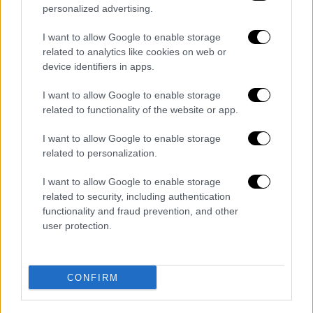
personalized advertising.
αντιδράσει κάπως διαφορετικά, θα
συμπεριφερόταν ανθρώπινα το μοιραίο
I want to allow Google to enable storage
βράδυ. Κάλεσε παράλληλα τους 12 να
related to analytics like cookies on web or
αποκαλύψουν το άτομο που τους
device identifiers in apps.
καθοδήγησε για να κάνουν την επίθεση.
I want to allow Google to enable storage
related to functionality of the website or app.
«Δεν πήγαινε τακτικά στο γήπεδο ο
Άλκης»
I want to allow Google to enable storage
related to personalization.
Ο πατέρας του Άλκη στην αρχή της
κατάθεσής του περιέγραψε τον χαρακτήρα
I want to allow Google to enable storage
related to security, including authentication
του Άλκη. Όπως είπε ήταν ένα ήρεμο παιδί
functionality and fraud prevention, and other
το οποίο ποτέ δεν δημιούργησε φασαρίες,
user protection.
ούτε και προβλήματα σε καθηγητές και
συμμαθητές του.
CONFIRM
«Δεχόμασταν μηνύματα από καθηγητές και
φίλους ευμενούς σχολιασμού για την