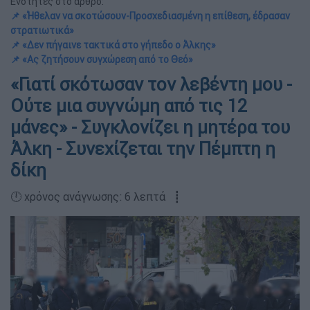
Ενότητες στο άρθρο:
📌 «Ήθελαν να σκοτώσουν-Προσχεδιασμένη η επίθεση, έδρασαν
στρατιωτικά»
📌 «Δεν πήγαινε τακτικά στο γήπεδο ο Άλκης»
📌 «Ας ζητήσουν συγχώρεση από το Θεό»
«Γιατί σκότωσαν τον λεβέντη μου -
Ούτε μια συγνώμη από τις 12
μάνες» - Συγκλονίζει η μητέρα του
Άλκη - Συνεχίζεται την Πέμπτη η
δίκη
🕛 χρόνος ανάγνωσης: 6 λεπτά ┋