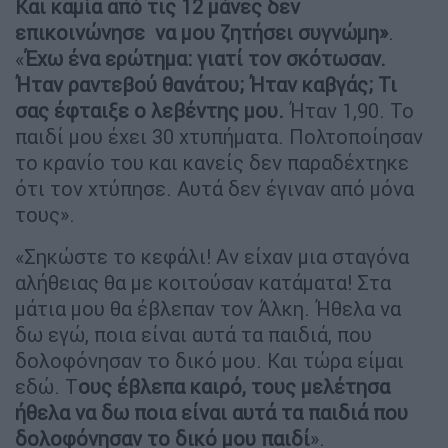
Και καμία από τις 12 μάνες δεν
επικοινώνησε να μου ζητήσει συγνώμη»
.
«
Έχω ένα ερώτημα: γιατί τον σκότωσαν.
Ήταν ραντεβού θανάτου; Ήταν καβγάς; Τι
σας έφταιξε ο λεβέντης μου.
Ήταν 1,90. Το
παιδί μου έχει 30 χτυπήματα. Πολτοποίησαν
το κρανίο του και κανείς δεν παραδέχτηκε
ότι τον χτύπησε. Αυτά δεν έγιναν από μόνα
τους».
«Σηκώστε το κεφάλι! Αν είχαν μια σταγόνα
αλήθειας θα με κοιτούσαν κατάματα! Στα
μάτια μου θα έβλεπαν τον Άλκη. Ήθελα να
δω εγώ, ποια είναι αυτά τα παιδιά, που
δολοφόνησαν το δικό μου. Και τώρα είμαι
εδώ. Τ
ους έβλεπα καιρό, τους μελέτησα
ήθελα να δω ποια είναι αυτά τα παιδιά που
δολοφόνησαν το δικό μου παιδί
».