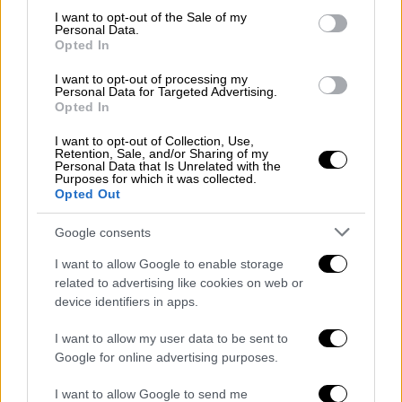
consent section.
και τα άλλα τα απενεργοποίησαν πριν
I want to opt-out of the Sale of my
Personal Data.
φτάσουν στην περιοχή της Χαριλάου. Αυτό
Opted In
το λένε στον στρατό
'σιγή ασυρμάτου'
».
I want to opt-out of processing my
Personal Data for Targeted Advertising.
Αλλά και ο τρόπος με τον οποίο «χτύπησαν»
Opted In
οι 12 δείχνει σύμφωνα με τον πατέρα του
I want to opt-out of Collection, Use,
Άλκη ότι ήταν προσχεδιασμένη η επίθεση.
Retention, Sale, and/or Sharing of my
Personal Data that Is Unrelated with the
«Χτύπησαν γρήγορα. Γνώριζαν που θα κάνουν
Purposes for which it was collected.
την επίθεση. Ήξεραν, έχοντας πληροφορίες
Opted Out
για την ύπαρξη ομάδων πέντε ατόμων φίλων
Google consents
του Άρη. Ήταν προσχεδιασμένο πριν
ξεκινήσει η επιχείρηση. Όλοι μαζί έφυγαν για
I want to allow Google to enable storage
related to advertising like cookies on web or
να επιστρέψουν στη Θύρα 4. Ήθελαν να
device identifiers in apps.
σκοτώσουν».
I want to allow my user data to be sent to
Σύμφωνα με τον πατέρα του Άλκη αν
Google for online advertising purposes.
κάποιος από τους 12 κατηγορούμενους
διαφοροποιούσε τη θέση του θα έπρεπε να
I want to allow Google to send me