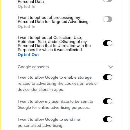
Personal Data.
Opted In
Συγκεκριμένα κατηγορείται για: Σοβαρή
διατάραξη ομαλής λειτουργίας υπηρεσίας
I want to opt-out of processing my
Personal Data for Targeted Advertising.
κατ’ εξακολούθηση, διασπορά ψευδών
Opted In
ειδήσεων κατ’ εξακολούθηση, απόπειρα
I want to opt-out of Collection, Use,
παρακώλυσης συγκοινωνιών, απειλή
Retention, Sale, and/or Sharing of my
Personal Data that Is Unrelated with the
τέλεσης τρομοκρατική πράξης.
Purposes for which it was collected.
Opted Out
Δεν είναι ξεκάθαρο εάν εστάλη πάλι από το
Google consents
ίδιο πρόσωπο.
I want to allow Google to enable storage
ΟΛΕΣ ΟΙ ΕΙΔΗΣΕΙΣ
related to advertising like cookies on web or
device identifiers in apps.
Πρόταση μομφής: «Η καλύτερη άμυνα
είναι η επίθεση» -Τι θα πει ο
I want to allow my user data to be sent to
Μητσοτάκης στη Βουλή
Google for online advertising purposes.
«Φωτιές» στην Άγκυρα άναψε το βιβλίο
I want to allow Google to send me
του Πομπέο: Πώς θέλει να
personalized advertising.