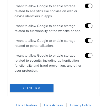
χρησιμοποιήσει ο Ερντογάν τις δυτικές
επιθέσεις, στο δρόμο προς τις κάλπες
I want to allow Google to enable storage
related to analytics like cookies on web or
Μείωση κλινικών, μετακίνηση
device identifiers in apps.
προσωπικού, νέες μονάδες: Σαρωτικές
αλλαγές στα νοσοκομεία – Το σχέδιο
I want to allow Google to enable storage
του υπουργείου Υγείας
related to functionality of the website or app.
Κλειστά σχολεία την Παρασκευή λόγω
I want to allow Google to enable storage
κακοκαιρίας: Σε ποιες περιοχές δεν θα
related to personalization.
χτυπήσει το κουδούνι
Ομιλος Φουρλής: Γιατί έφυγε από την
I want to allow Google to enable storage
related to security, including authentication
Τουρκία – Σε ποιον πούλησε την
functionality and fraud prevention, and other
Intersport
user protection.
Διαβάστε ακόμη
CONFIRM
Τα «γεράκια» της Ψάθας: Έσωσαν από τη
μεγάλη φωτιά τη γειτονιά που κάποτε τους
έδιωχνε
Data Deletion
Data Access
Privacy Policy