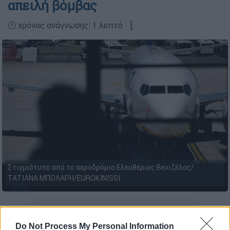
απειλή βόμβας
🕛 χρόνος ανάγνωσης: 1 λεπτό ┋
Στιγμιότυπο από το αεροδρόμιο Ελευθέριος Βενιζέλος/
ΤΑΤΙΑΝΑ ΜΠΟΛΑΡΗ/EUROKINISSI
Προσθέστε το ΕΘΝΟΣ στη Google
Do Not Process My Personal Information