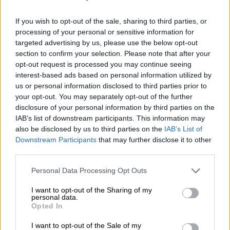
Νέος
συναγερμός
σήμανε το πρωί της
If you wish to opt-out of the sale, sharing to third parties, or
Παρασκευής στο αεροδρόμιο
«
Ελευθέριος
processing of your personal or sensitive information for
Βενιζέλος
»
, σε έξι νοσοκομεία και στην
targeted advertising by us, please use the below opt-out
Ορθόδοξη Εκκλησία, καθώς εστάλη email που
section to confirm your selection. Please note that after your
πάλι προειδοποιεί
για
ύπαρξη βόμβας.
opt-out request is processed you may continue seeing
interest-based ads based on personal information utilized by
Ήταν γραμμένα στα αγγλικά, έγινε έλεγχος
us or personal information disclosed to third parties prior to
your opt-out. You may separately opt-out of the further
και δεν διαπιστώθηκε κάτι ύποπτο.
disclosure of your personal information by third parties on the
Σύμφωνα με πληροφορίες, ο φαρσέρ έκανε
IAB’s list of downstream participants. This information may
λόγο για
ύπαρξη ναρκών αυτή τη φορά
.
also be disclosed by us to third parties on the
IAB’s List of
Downstream Participants
that may further disclose it to other
Σημειώνεται πως είναι το δεύτερο email
third parties.
που εστάλη αυτές τις μέρες για ύπαρξη
Please note that this website/app uses one or more Google
Personal Data Processing Opt Outs
βόμβας. Ένας
42χρονος Ρώσος
που είχε
services and may gather and store information including but
στείλει το
προηγούμενο απειλητικό μήνυμα
not limited to your visit or usage behaviour. You may click to
I want to opt-out of the Sharing of my
personal data.
συνελήφθη
και
αφέθηκε ελεύθερος
, ενώ του
grant or deny consent to Google and its third-party tags to
Opted In
use your data for below specified purposes in below Google
έχει ασκηθεί ποινική δίωξη σε
consent section.
I want to opt-out of the Sale of my
βαθμό πλημμελήματος.