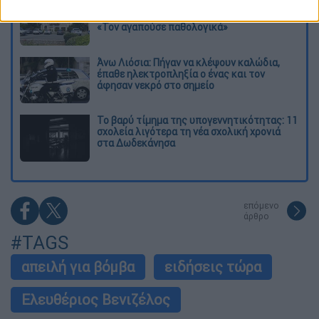
«Κλειδί» η ιατροδικαστική για τον 90χρονο
που έκρυβε ο γιος του στον καταψύκτη -
«Τον αγαπούσε παθολογικά»
Άνω Λιόσια: Πήγαν να κλέψουν καλώδια,
έπαθε ηλεκτροπληξία ο ένας και τον
άφησαν νεκρό στο σημείο
Το βαρύ τίμημα της υπογεννητικότητας: 11
σχολεία λιγότερα τη νέα σχολική χρονιά
στα Δωδεκάνησα
επόμενο
άρθρο
#TAGS
απειλή για βόμβα
ειδήσεις τώρα
Ελευθέριος Βενιζέλος