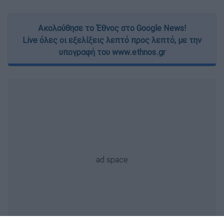
Ακολούθησε το Έθνος στο Google News!
Live όλες οι εξελίξεις λεπτό προς λεπτό, με την
υπογραφή του www.ethnos.gr