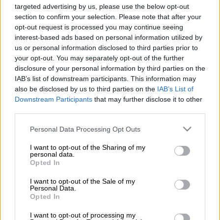
targeted advertising by us, please use the below opt-out
section to confirm your selection. Please note that after your
Προσθέστε το ΕΘΝΟΣ στη Google
opt-out request is processed you may continue seeing
interest-based ads based on personal information utilized by
Ένα πολύ
σοβαρό περιστατικό
σημειώθηκε
us or personal information disclosed to third parties prior to
your opt-out. You may separately opt-out of the further
τα ξημερώματα της Κυριακής σε
μπαρ
του
disclosure of your personal information by third parties on the
Ρεθύμνου
στην
Κρήτη
.
IAB’s list of downstream participants. This information may
also be disclosed by us to third parties on the
IAB’s List of
Ειδικότερα, σύμφωνα με τις πρώτες
Downstream Participants
that may further disclose it to other
πληροφορίες του
Cretalive
, εν ενεργεία
third parties.
αστυνομικός
φέρεται να
πυροβόλησε
νεαρό
Please note that this website/app uses one or more Google
Personal Data Processing Opt Outs
που τον μαχαίρωσε
.
services and may gather and store information including but
not limited to your visit or usage behaviour. You may click to
I want to opt-out of the Sharing of my
Το τραύμα, όπως μεταδίδει το ίδιο μέσο,
personal data.
grant or deny consent to Google and its third-party tags to
Opted In
είναι διαμπερές και ο νεαρός είναι
εκτός
use your data for below specified purposes in below Google
κινδύνου
.
consent section.
I want to opt-out of the Sale of my
Personal Data.
Opted In
ΟΛΕΣ ΟΙ ΕΙΔΗΣΕΙΣ
I want to opt-out of processing my