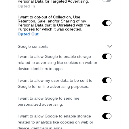
Διαύγεια: Τα προβλήματα, η πορεία από
Personal Data for Targeted Advertising.
Opted In
το 2010, οι δυσκολίες, τα... τρικ
αποφυγής και οι διαγωνισμοί που
I want to opt-out of Collection, Use,
Retention, Sale, and/or Sharing of my
ναυάγησαν
Personal Data that Is Unrelated with the
Purposes for which it was collected.
Σοβαρό περιστατικό σε μπαρ στο
Opted Out
Ρέθυμνο - Αναφορές πως αστυνομικός
πυροβόλησε νεαρό που τον μαχαίρωσε
Google consents
Πανελλήνιες 2023: Έξυπνες επιλογές
I want to allow Google to enable storage
στο 3ο Πεδίο για το μηχανογραφικό -
related to advertising like cookies on web or
Σχολές με λιγότερα μόρια αλλά
device identifiers in apps.
εξαιρετικές προοπτικές
I want to allow my user data to be sent to
Η πιο μεγάλη ώρα του Τσιτσιπά στο
Google for online advertising purposes.
Australian Open - Για το πρώτο Grand
Slam απέναντι στον μυθικό Τζόκοβιτς
I want to allow Google to send me
Τα deals του 1 δισ. ευρώ - Οι συμφωνίες
personalized advertising.
που ξεχώρισαν το 2022 σε ενέργεια,
I want to allow Google to enable storage
τρόφιμα και τουρισμό
related to analytics like cookies on web or
device identifiers in apps.