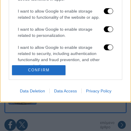
Διαβάστε ακόμη
I want to allow Google to enable storage
«Στέρεψε» η αγορά από πινακίδες
related to functionality of the website or app.
κυκλοφορίας: Χιλιάδες αυτοκίνητα
παραμένουν αταξινόμητα - Λύση αναζητά
I want to allow Google to enable storage
το υπουργείο
related to personalization.
Στη φυλακή ο δήμαρχος Στυλίδας και άλλα
δύο άτομα για τη φωτιά στη Βοιωτία
I want to allow Google to enable storage
related to security, including authentication
functionality and fraud prevention, and other
Επιστροφή στο μέλλον; Τα υπερηχητικά
user protection.
αεροπλάνα ετοιμάζονται να ξαναπετάξουν -
CONFIRM
Αλλά υπάρχει ένα πρόβλημα
Το ταξίδι στον Ειρηνικό πάνω σε μια σχεδία
Data Deletion
Data Access
Privacy Policy
φθάνει στο τέλος του – Το Κον Τίκι και οι
περιπέτειές του
επόμενο
άρθρο