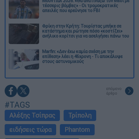
Μουντιάλ 2026: «Θα ανατινάξω τον Μέσι με
τέσσερις βόμβες» - Οι τρομοκρατικές
απειλές που ερεύνησε το FBI
Φρίκη στην Κρήτη: Τουρίστας μπήκε σε
κατάστημα και ρώτησε πόσο «κοστίζει»
ανήλικο κορίτσι για να ασελγήσει πάνω του
Marfin: «Δεν έχω καμία σχέση με την
επίθεση» λέει η 46χρονη - Τι αποκάλυψε
στους αστυνομικούς
επόμενο
άρθρο
#TAGS
Αλέξης Τσίπρας
Τρίπολη
ειδήσεις τώρα
Phantom