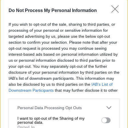
τελεστεί και η κηδεία του σμηναγού
Ευστάθιου Τσιτλακίδη, του 31χρονου
Do Not Process My Personal Information
κυβερνήτη του μαχητικού που κατέπεσε. Την
κυβέρνηση θα εκπροσωπήσει ο Υπουργός
If you wish to opt-out of the sale, sharing to third parties, or
Εθνικής Άμυνας, Νίκος Παναγιωτόπουλος.
processing of your personal or sensitive information for
Στο Νευροκόπι θα μεταβεί για να παραστεί
targeted advertising by us, please use the below opt-out
section to confirm your selection. Please note that after your
στην κηδεία του σμηναγού και η Πρόεδρος
opt-out request is processed you may continue seeing
της Δημοκρατίας.
interest-based ads based on personal information utilized by
us or personal information disclosed to third parties prior to
Τιμητική προαγωγή στον βαθμό του
your opt-out. You may separately opt-out of the further
αντιπτεράρχου
disclosure of your personal information by third parties on the
IAB’s list of downstream participants. This information may
Την ίδια ώρα, κατόπιν εισήγησης του
also be disclosed by us to third parties on the
IAB’s List of
Downstream Participants
that may further disclose it to other
Αρχηγού ΓΕΕΘΑ, Στρατηγού
Κωνσταντίνου
third parties.
Φλώρου
, το Συμβούλιο Αρχηγών Γενικών
Επιτελείων σε έκτακτη – δια περιφοράς
Please note that this website/app uses one or more Google
Personal Data Processing Opt Outs
services and may gather and store information including but
συνεδρίασή του το απόγευμα της Τετάρτης
not limited to your visit or usage behaviour. You may click to
I want to opt-out of the Sharing of my
αποφάσισε την προαγωγή του σμηναγού
personal data.
grant or deny consent to Google and its third-party tags to
Opted In