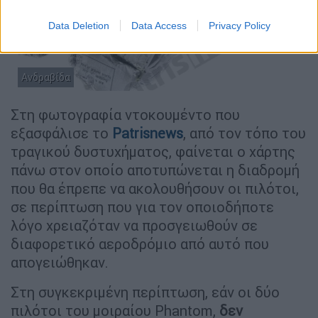
Data Deletion
Data Access
Privacy Policy
Ανδραβίδα
Στη φωτογραφία ντοκουμέντο που
εξασφάλισε το
Patrisnews
, από τον τόπο του
τραγικού δυστυχήματος, φαίνεται ο χάρτης
πάνω στον οποίο αποτυπώνεται η διαδρομή
που θα έπρεπε να ακολουθήσουν οι πιλότοι,
σε περίπτωση που για τον οποιοδήποτε
λόγο χρειαζόταν να προσγειωθούν σε
διαφορετικό αεροδρόμιο από αυτό που
απογειώθηκαν.
Στη συγκεκριμένη περίπτωση, εάν οι δύο
πιλότοι του μοιραίου Phantom,
δεν