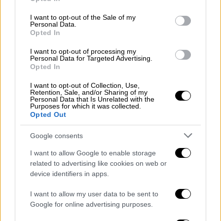
Ευστάθιου
Τσιτλακίδη
και του υποσμηναγού
use your data for below specified purposes in below Google
Μάριου – Μιχαήλ Τουρούτσικα
στον
consent section.
I want to opt-out of the Sale of my
Personal Data.
τιμητικό βαθμό του αντιπτεράρχου.
Opted In
Ο Αρχηγός ΓΕΕΘΑ, υπέγραψε αργά το
I want to opt-out of processing my
Personal Data for Targeted Advertising.
απόγευμα την σχετική απόφαση, η οποία εν
Opted In
συνεχεία υπεγράφη από τον υπουργό
Εθνικής Άμυνας, Νίκο Παναγιωτόπουλο.
I want to opt-out of Collection, Use,
Retention, Sale, and/or Sharing of my
Personal Data that Is Unrelated with the
Σήμερα αναμένεται η υπογραφή από την
Purposes for which it was collected.
Opted Out
Πρόεδρο της Δημοκρατίας,
Κατερίνα
Σακελλαροπούλου
και η έκδοση του
Google consents
Προεδρικού Διατάγματος.
I want to allow Google to enable storage
related to advertising like cookies on web or
Φωτογραφία ντοκουμέντο από τον
device identifiers in apps.
«χάρτη έκτακτης ανάγκης» των
πιλότων
I want to allow my user data to be sent to
Google for online advertising purposes.
Σημειώνεται πως ανάμεσα στα ευρήματα από