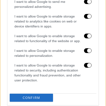
I want to allow Google to send me
τα συντρίμμια του
μοιραίου
personalized advertising.
αεροσκάφους
που βρέθηκαν είναι και ο
χάρτης
που φέρουν οι πιλότοι στη στολή
I want to allow Google to enable storage
related to analytics like cookies on web or
τους και τον οποίο χρησιμοποιούν σε
device identifiers in apps.
περιπτώσεις αναγκαστικής προσγείωσης
.
I want to allow Google to enable storage
related to functionality of the website or app.
I want to allow Google to enable storage
related to personalization.
I want to allow Google to enable storage
related to security, including authentication
functionality and fraud prevention, and other
user protection.
CONFIRM