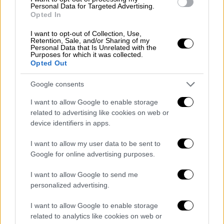
Personal Data for Targeted Advertising.
Ωστόσο, το μεγαλύτερο πρόβλημα με την
Opted In
ηλεκτροδότηση αντιμετωπίζει η περιοχή
I want to opt-out of Collection, Use,
Μαυρόπουλο στο Μίστρο Εύβοιας, όπου
Retention, Sale, and/or Sharing of my
Personal Data that Is Unrelated with the
μεταφέρουν αυτή την ώρα με πρωτοβουλία
Purposes for which it was collected.
Opted Out
του προέδρου της Κοινότητας Μίστρου
Ηρακλή Τσώκου, γεννήτρια στο χωριό,
Google consents
καθώς υπάρχουν πολλοί ηλικιωμένοι.
I want to allow Google to enable storage
related to advertising like cookies on web or
Γίνονται υπεράνθρωπες προσπάθειες τόσο
device identifiers in apps.
από το πρόεδρο του Μίστρου σε συνεργασία
με τα συνεργεία του ΔΕΔΔΗΕ να
I want to allow my user data to be sent to
αποκατασταθεί η διακοπή ρεύματος άμεσα.
Google for online advertising purposes.
I want to allow Google to send me
personalized advertising.
I want to allow Google to enable storage
related to analytics like cookies on web or