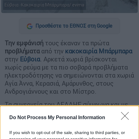
Εύβοια -Κακοκαιρία Μπάρμπαρα/ evima
Προσθέστε το ΕΘΝΟΣ στη Google
Την εμφάνισή
τους έκαναν τα πρώτα
προβλήματα
από την
κακοκαιρία Μπάρμπαρα
στην
Εύβοια
. Αρκετά χωριά βρίσκονται
χωρίς ρεύμα με τα πιο σοβαρά προβλήματα
ηλεκτροδότησης να σημειώνονται στα χωριά
Αγία Άννα, Κερασιά, Αμάρυνθος, στους
Ανδρογιάννους και στο Μίστρο.
Τα συνεργεία του ΔΕΔΔΗΕ σύμφωνα και με
το
evima.gr,
αντιμετωπίζουν επίσης σοβαρά
Do Not Process My Personal Information
προβλήματα πρόσβασης για την
αποκατάσταση των βλαβών.
If you wish to opt-out of the sale, sharing to third parties, or
processing of your personal or sensitive information for