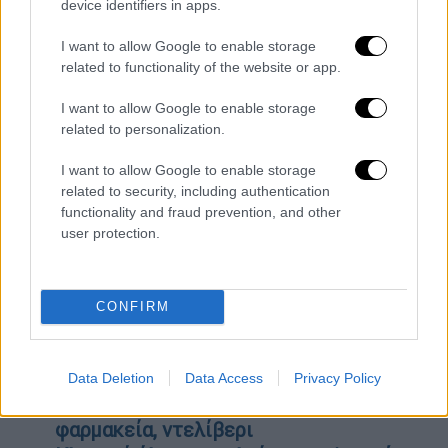
device identifiers in apps.
video
I want to allow Google to enable storage
related to functionality of the website or app.
I want to allow Google to enable storage
related to personalization.
ΟΛΕΣ ΟΙ ΕΙΔΗΣΕΙΣ
I want to allow Google to enable storage
related to security, including authentication
Κακοκαιρία Μπάρμπαρα: Τηλεργασία τη
functionality and fraud prevention, and other
Δευτέρα στο δημόσιο - Ισχυρή σύσταση
user protection.
και για τον ιδιωτικό τομέα
Ναυάγιο με μετανάστες στη Λέρο: Οι
γιατροί κατάφεραν και επανέφεραν το
CONFIRM
παιδί που βρέθηκε στη θάλασσα- Μια
νεκρή, 41 διασωθέντες
Κλειστά καταστήματα τη Δευτέρα στην
Data Deletion
Data Access
Privacy Policy
Αττική - Τι ισχύει για σούπερ μάρκετ,
φαρμακεία, ντελίβερι