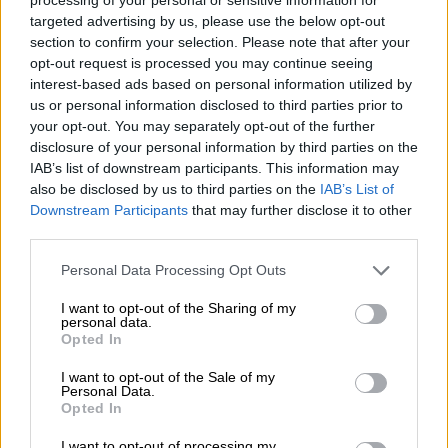
targeted advertising by us, please use the below opt-out
ΔΙΑΒΑΣΤΕ ΕΠΙΣΗΣ
section to confirm your selection. Please note that after your
opt-out request is processed you may continue seeing
Ελλάδα
|
05.02.2023 15:46
interest-based ads based on personal information utilized by
Τι αποφασίστηκε για τις λαϊκές
us or personal information disclosed to third parties prior to
αγορές - Αλλαγές αποφάσισε η
your opt-out. You may separately opt-out of the further
Περιφέρεια λόγω της κακοκαιρίας
disclosure of your personal information by third parties on the
IAB’s list of downstream participants. This information may
also be disclosed by us to third parties on the
IAB’s List of
Ελλάδα
|
05.02.2023 16:52
Downstream Participants
that may further disclose it to other
Πώς θα λειτουργήσει τη Δευτέρα
third parties.
δημόσιος και ιδιωτικός τομέας - Τι
Please note that this website/app uses one or more Google
Personal Data Processing Opt Outs
ισχύει για τους εργαζόμενους που δεν
services and may gather and store information including but
μπορούν να δουλέψουν
not limited to your visit or usage behaviour. You may click to
I want to opt-out of the Sharing of my
personal data.
grant or deny consent to Google and its third-party tags to
Opted In
use your data for below specified purposes in below Google
consent section.
I want to opt-out of the Sale of my
Personal Data.
Μεταφέρουν γεννήτρια στο χωριό
Opted In
Μαυρόπουλο
I want to opt-out of processing my