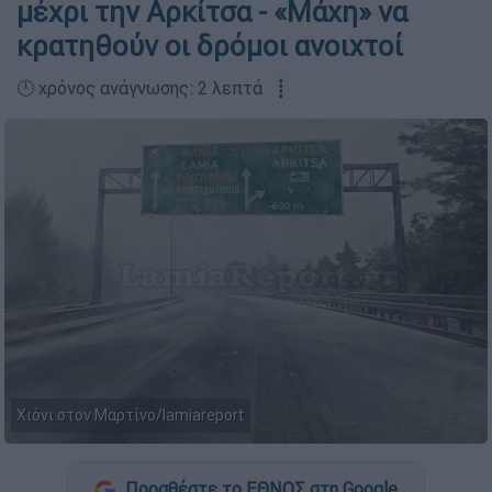
μέχρι την Αρκίτσα - «Μάχη» να
κρατηθούν οι δρόμοι ανοιχτοί
🕛 χρόνος ανάγνωσης: 2 λεπτά ┋
Χιόνι στον Μαρτίνο/lamiareport
Προσθέστε το ΕΘΝΟΣ στη Google