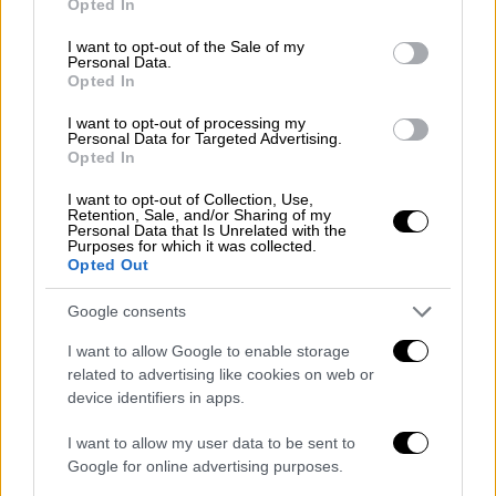
Opted In
use your data for below specified purposes in below Google
Στη θάλασσα όμως έχει φτάσει ο χιονιάς και
consent section.
I want to opt-out of the Sale of my
στην Ανατολική Φθιώτιδα ως συνέχεια του
Personal Data.
Opted In
χαμηλού που έπληξε με σφοδρότητα την
περιφερειακή ενότητα Μαγνησίας.
I want to opt-out of processing my
Personal Data for Targeted Advertising.
Opted In
Οι φωτογραφίες είναι από το χωριό Ράχες
όπου το στρωσε επίσης:
I want to opt-out of Collection, Use,
Retention, Sale, and/or Sharing of my
Personal Data that Is Unrelated with the
Purposes for which it was collected.
Opted Out
Google consents
I want to allow Google to enable storage
related to advertising like cookies on web or
device identifiers in apps.
Ράχες/lamiareport
I want to allow my user data to be sent to
Google for online advertising purposes.