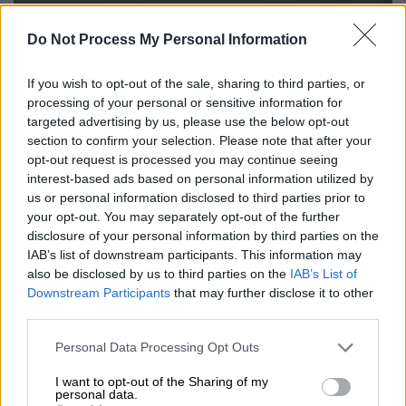
Do Not Process My Personal Information
If you wish to opt-out of the sale, sharing to third parties, or
processing of your personal or sensitive information for
video
targeted advertising by us, please use the below opt-out
section to confirm your selection. Please note that after your
opt-out request is processed you may continue seeing
interest-based ads based on personal information utilized by
us or personal information disclosed to third parties prior to
your opt-out. You may separately opt-out of the further
Από τη ΓΕΠΑΔ Στερεάς
υπάρχει ενημέρωση
disclosure of your personal information by third parties on the
για απαγόρευση κυκλοφορίας, παντός είδους
IAB’s list of downstream participants. This information may
also be disclosed by us to third parties on the
IAB’s List of
βαρέως οχήματος, μέγιστου επιτρεπόμενου
Downstream Participants
that may further disclose it to other
βάρους άνω των 3,5 τόνων, ανεξαρτήτως
third parties.
χρήσεως αντιολισθητικών αλυσίδων στο
Please note that this website/app uses one or more Google
κομμάτι της εθνικής οδού από το 56,728 χλμ
Personal Data Processing Opt Outs
services and may gather and store information including but
έως και το 261,280 χλμ και στις αρτηρίες
not limited to your visit or usage behaviour. You may click to
I want to opt-out of the Sharing of my
personal data.
κατά μήκος αυτού.
grant or deny consent to Google and its third-party tags to