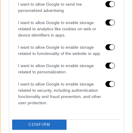
I want to allow Google to send me
personalized advertising.
I want to allow Google to enable storage
related to analytics like cookies on web or
device identifiers in apps.
I want to allow Google to enable storage
related to functionality of the website or app.
Ράχες/lamiareport
I want to allow Google to enable storage
ΟΛΕΣ ΟΙ ΕΙΔΗΣΕΙΣ
related to personalization.
Σεισμός σε Τουρκία και Συρία: Μάχη με
I want to allow Google to enable storage
το ψύχος και το χρόνο για την ανάσυρση
related to security, including authentication
functionality and fraud prevention, and other
επιζώντων – Στους 4.825 οι νεκροί – Ο
user protection.
τελευταίος απολογισμός
Κακοκαιρία Μπάρμπαρα: SMS από 112 σε
Αττική, Εύβοια - «Επικίνδυνα φαινόμενα-
CONFIRM
περιορίστε τις μετακινήσεις»