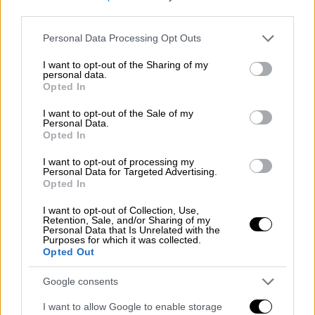
πραγματικότητα. Άλλα δύο cluster έργων
third parties.
ΣΔΙΤ ξεκινά σήμερα, δημιουργώντας
Please note that this website/app uses one or more Google
Personal Data Processing Opt Outs
υποδομές μακράς πνοής με σημαντικά οφέλη
services and may gather and store information including but
για τους πολίτες της Βόρειας Ελλάδας και
not limited to your visit or usage behaviour. You may click to
I want to opt-out of the Sharing of my
personal data.
grant or deny consent to Google and its third-party tags to
την Κρήτης» επεσήμανε ο υπουργός
Opted In
use your data for below specified purposes in below Google
Υποδομών και Μεταφορών,
Κώστας
consent section.
I want to opt-out of the Sale of my
Καραμανλής
σχολιάζοντας τα έργα.
Personal Data.
Opted In
Προσέθεσε ότι «με την ανάταξη του
I want to opt-out of processing my
σιδηροδρομικού άξονα Βόρειας Ελλάδας,
Personal Data for Targeted Advertising.
Opted In
κάνουμε ακόμη ένα βήμα, ώστε να φέρουμε
το τρένο στην πρώτη θέση των
I want to opt-out of Collection, Use,
Retention, Sale, and/or Sharing of my
μεταφορικών επιλογών του πολίτη και των
Personal Data that Is Unrelated with the
επιχειρήσεων. Μαζί με την ενίσχυση του
Purposes for which it was collected.
Opted Out
ανθρώπινου δυναμικού του ΟΣΕ και τον
εκσυγχρονισμό του τροχαίου υλικού,
Google consents
καθιστούμε τον σιδηρόδρομο ένα
I want to allow Google to enable storage