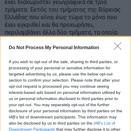
έχει διαχωριστεί γεωγραφικά σε τρία
τμήματα. Εκτός του τμήματος της Βόρειας
Ελλάδας που είναι έως τώρα το μόνο που
έχει εγκριθεί και θα προχωρήσει,
περιλαμβάνει άλλα δύο τμήματα, τα οποία
αφορούν το δίκτυο της Κεντρικής Ελλάδας
και το δίκτυο της Πελοποννήσου
. Ειδικά το
Do Not Process My Personal Information
δεύτερο επειδή περιλαμβανει νεώτερα έργα,
εμφανίζει κυρίως ανάγκες συντήρησης
If you wish to opt-out of the sale, sharing to third parties, or
processing of your personal or sensitive information for
χωρίς αυτό να σημαίνει ότι δε θα χρειαστούν
targeted advertising by us, please use the below opt-out
καθόλου έργα ανάταξης. Αρχικός στόχος
section to confirm your selection. Please note that after your
ήταν εντός του α΄τριμήνου του 2023 να είχε
opt-out request is processed you may continue seeing
οριστεί ανάδοχος, κάτι το οποίο πλέον δεν
interest-based ads based on personal information utilized by
us or personal information disclosed to third parties prior to
υπάρχει περίπτωση να γίνει αφού το έργο
your opt-out. You may separately opt-out of the further
βρισκόταν σε φάση «ωρίμανσης» εδώ και
disclosure of your personal information by third parties on the
τουλάχιστον 2 χρόνια.
IAB’s list of downstream participants. This information may
also be disclosed by us to third parties on the
IAB’s List of
«Ακόμη μια δέσμευσή μας γίνεται
Downstream Participants
that may further disclose it to other