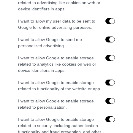
πραγματικά ανταγωνιστικό μέσο, με
related to advertising like cookies on web or
ενίσχυση των διασυνοριακών συνδέσεων και
device identifiers in apps.
ταυτόχρονη αύξηση των εσόδων. Ο
I want to allow my user data to be sent to
σιδηρόδρομος στην Ελλάδα, πλέον
Google for online advertising purposes.
εκσυγχρονίζεται και οι μεταφορές γυρίζουν
σελίδα».
I want to allow Google to send me
personalized advertising.
Νίκος Παππάς: Ο κ. Καραμανλής
I want to allow Google to enable storage
ιδιωτικοποιεί τον σιδηρόδρομο και
related to analytics like cookies on web or
ακρωτηριάζει τον ΟΣΕ
device identifiers in apps.
Για απαξίωση και υποβάθμιση του
I want to allow Google to enable storage
σιδηροδρόμου προκειμένου να δοθεί σε
related to functionality of the website or app.
ιδιώτες, κάνει λόγο σε δήλωσή του ο
I want to allow Google to enable storage
Τομεάρχης Υποδομών και Μεταφορών του
related to personalization.
ΣΥΡΙΖΑ,
Νίκος Παππάς.
I want to allow Google to enable storage
«Στη λήξη της διακυβέρνησης Μητσοτάκη, ο
related to security, including authentication
κ. Καραμανλής προχωρά στο τελευταίο
functionality and fraud prevention, and other