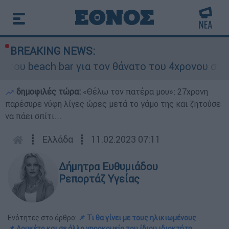
BREAKING NEWS:
beach bar για τον θάνατο του 4χρονου στην Πάρ
δημοφιλές τώρα:
«Θέλω τον πατέρα μου»: 27χρονη
παρέσυρε νύφη λίγες ώρες μετά το γάμο της και ζητούσε
να πάει σπίτι...
┋
Ελλάδα
┋
11.02.2023 07:11
Δήμητρα Ευθυμιάδου
Ρεπορτάζ Υγείας
Ενότητες στο άρθρο:
📌 Τι θα γίνει με τους ηλικιωμένους
📌 Λουκέτο και σε άλλο γηροκομείο του ίδιου ιδιοκτήτη