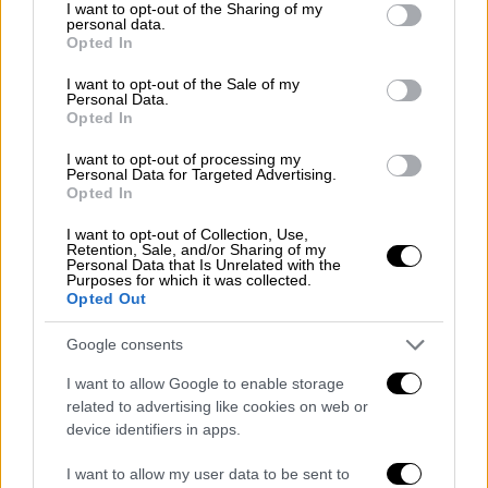
άλλο γηροκομείο
προ δεκαετίας στην
not limited to your visit or usage behaviour. You may click to
I want to opt-out of the Sharing of my
personal data.
περιοχή της Νίκαιας, το οποίο
είχε κλείσει
ο
grant or deny consent to Google and its third-party tags to
Opted In
use your data for below specified purposes in below Google
τότε αντιπεριφερειάρχης, Στέφανος
consent section.
I want to opt-out of the Sale of my
Χρήστου, επειδή είχαν διαπιστωθεί οι
ίδιες
Personal Data.
συνθήκες φιλοξενίας
. Λίγο αργότερα
Opted In
φέρονται να δημιούργησαν το νέο
I want to opt-out of processing my
γηροκομείο στον Κορυδαλλό το οποίο
Personal Data for Targeted Advertising.
Opted In
σήμερα παρουσιάζει τις τραγικές αυτές
συνθήκες.
I want to opt-out of Collection, Use,
Retention, Sale, and/or Sharing of my
Personal Data that Is Unrelated with the
Αξιοσημείωτο είναι ότι σήμερα ο
ιδιοκτήτης
Purposes for which it was collected.
Opted Out
του ιδιωτικού γηροκομείου στον Κορυδαλλό
έχει εξαφανιστεί
και, μάλιστα, οι ελεγκτές
Google consents
της Περιφέρειας χρειάστηκε να
σπάσουν το
I want to allow Google to enable storage
λουκέτο
με το οποίο είχε σφραγισθεί το
related to advertising like cookies on web or
γηροκομείο για να μπούνε μέσα και να
device identifiers in apps.
διαπιστώσουν τις συνθήκες νοσηλείας.
I want to allow my user data to be sent to