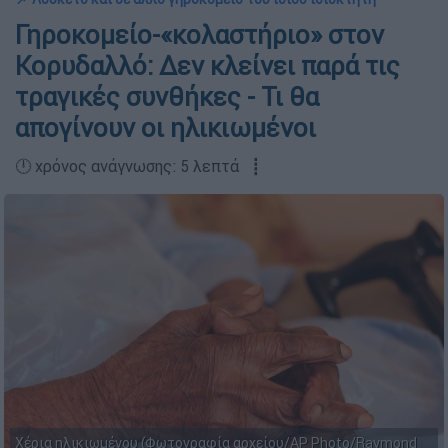
Γηροκομείο-«κολαστήριο» στον
Κορυδαλλό: Δεν κλείνει παρά τις
τραγικές συνθήκες - Τι θα
απογίνουν οι ηλικιωμένοι
🕛 χρόνος ανάγνωσης: 5 λεπτά ┋
Χέρια ηλικιωμένου (Φωτογραφία αρχείου/AP Photo/Raymond