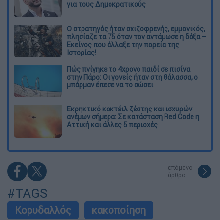
για τους Δημοκρατικούς
O στρατηγός ήταν σχιζοφρενής, εμμονικός,
πλησίαζε τα 75 όταν τον αντάμωσε η δόξα –
Εκείνος που άλλαξε την πορεία της
Ιστορίας!
Πώς πνίγηκε το 4χρονο παιδί σε πισίνα
στην Πάρο: Οι γονείς ήταν στη θάλασσα, ο
μπάρμαν έπεσε να το σώσει
Εκρηκτικό κοκτέιλ ζέστης και ισχυρών
ανέμων σήμερα: Σε κατάσταση Red Code η
Αττική και άλλες 5 περιοχές
επόμενο
άρθρο
#TAGS
Κορυδαλλός
κακοποίηση