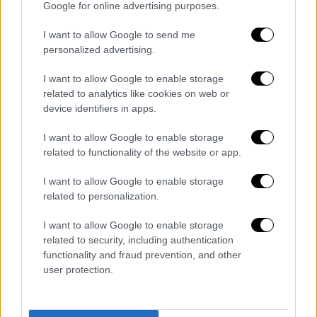
Οι
έλεγχοι
από την Περιφέρεια Αττικής
Google for online advertising purposes.
πραγματοποιήθηκαν την περασμένη Τρίτη και
I want to allow Google to send me
από τότε οι
ηλικιωμένοι παραμένουν στην
personalized advertising.
ίδια άθλια κατάσταση
μέσα στο γηροκομείο
του Κορυδαλλού. Πηγές του ethnos.gr
I want to allow Google to enable storage
σημειώνουν ότι υπήρξαν
καταγγελίες
στην
related to analytics like cookies on web or
device identifiers in apps.
Περιφέρεια για περιστατικά ψώρας στους
ηλικιωμένους, γι' αυτό και
I want to allow Google to enable storage
πραγματοποιήθηκε ο έλεγχος, ενώ στη δομή
related to functionality of the website or app.
μετέβη και ο ΕΟΔΥ με κλιμάκιο,
I want to allow Google to enable storage
εντοπίζοντας τουλάχιστον
πέντε τροφίμους
related to personalization.
με σημάδια ψώρας.
I want to allow Google to enable storage
Αξίζει να σημειωθεί ότι δόθηκε εισαγγελική
related to security, including authentication
εντολή και έτσι μπόρεσαν οι ελεγκτές της
functionality and fraud prevention, and other
Περιφέρειας να μπούνε στη δομή.
user protection.
Μετά την εισαγγελική εντολή πάντως