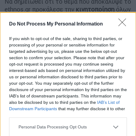
Να σημειωθεί ότι το θέμα που αποκάλυψε το
ethnos.gr προκάλεσε την
κινητοποίηση
όλων
των Αρχών, καθώς ενώ η αρμοδιότητα
Do Not Process My Personal Information
ελέγχου των γηροκομείων ανήκει στην
Περιφέρεια, η υψηλή εποπτεία είναι του
If you wish to opt-out of the sale, sharing to third parties, or
υπουργείου Εργασίας και Κοινωνικών
processing of your personal or sensitive information for
Υποθέσεων και ειδικότερα της υφυπουργού
targeted advertising by us, please use the below opt-out
Δόμνας Μιχαηλίδου -η οποία μέχρι στιγμής
section to confirm your selection. Please note that after your
δεν έχει τοποθετηθεί για το θέμα.
opt-out request is processed you may continue seeing
interest-based ads based on personal information utilized by
Η ίδια πάντως, σε αντίστοιχη περίπτωση
us or personal information disclosed to third parties prior to
your opt-out. You may separately opt-out of the further
στην Κρήτη όπου επίσης βασανίζονταν
disclosure of your personal information by third parties on the
ηλικιωμένοι άνθρωποι, είχε παρέμβει
IAB’s list of downstream participants. This information may
δηλώνοντας πως θα
ελεγχθούν
όλες οι
also be disclosed by us to third parties on the
IAB’s List of
δομές.
Downstream Participants
that may further disclose it to other
third parties.
Εντύπωση
προκαλεί επίσης το γεγονός ότι
Please note that this website/app uses one or more Google
Personal Data Processing Opt Outs
οι ίδιοι
ιδιοκτήτες
φέρονται να είχαν
κι
services and may gather and store information including but