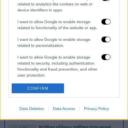
κάλπες: Οι πρώην πράσινοι που είπαν
related to analytics like cookies on web or
device identifiers in apps.
«ναι» στο φλερτ της Νέας Δημοκρατίας
ΑΑΔΕ: Σαφάρι κατασχέσεων με το νέο
I want to allow Google to enable storage
υπερόπλο EISPRAXIS - Τα ακατάσχετα
related to functionality of the website or app.
επιδόματα
I want to allow Google to enable storage
«Ψηφίζω Καλάβρυτα»: Ξανά στην Ελλάδα
related to personalization.
ο Μπόρις Τζόνσον - Το δείπνο σε
γνωστή ταβέρνα και οι φωτογραφίες
I want to allow Google to enable storage
related to security, including authentication
Διαβάστε ακόμη
functionality and fraud prevention, and other
user protection.
Εκτελέσεις, συλλήψεις και νέοι
περιορισμοί: Το Ιράν σκληραίνει τη γραμμή
CONFIRM
στο εσωτερικό εν μέσω πολέμου
Η πρώτη δήλωση της οικογένειας της
38χρονης Βρετανίδας που δολοφονήθηκε
Data Deletion
Data Access
Privacy Policy
στην Κυψέλη
Ντύθηκε «Χάρος», ανέβηκε στην οροφή