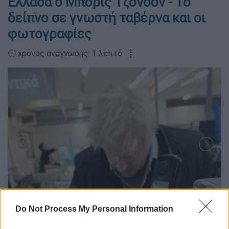
Ελλάδα ο Μπόρις Τζόνσον - Το
δείπνο σε γνωστή ταβέρνα και οι
φωτογραφίες
🕛 χρόνος ανάγνωσης: 1 λεπτό ┋
Do Not Process My Personal Information