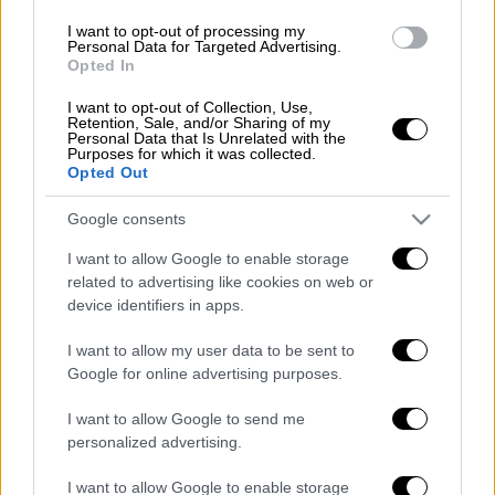
Βρετανίας δήλωσε στο
kalavrytanews.com
I want to opt-out of processing my
Personal Data for Targeted Advertising.
ότι...
ψηφίζει Καλάβρυτα
!
Opted In
Σημειώνεται πως ο Μπόρις Τζόνσον είχε
I want to opt-out of Collection, Use,
Retention, Sale, and/or Sharing of my
βρεθεί ξανά στην Ελλάδα, τον
Αύγουστο
του
Personal Data that Is Unrelated with the
Purposes for which it was collected.
2022 και συγκεκριμένα στην Εύβοια.
Opted Out
ΟΛΕΣ ΟΙ ΕΙΔΗΣΕΙΣ
Google consents
Το γηροκομείο-«κολαστήριο» στον
I want to allow Google to enable storage
Κορυδαλλό δεν κλείνει παρά τις
related to advertising like cookies on web or
device identifiers in apps.
τραγικές συνθήκες - Τι θα απογίνουν οι
ηλικιωμένοι
I want to allow my user data to be sent to
Οι ελπίδες για επιζώντες «σβήνουν»:
Google for online advertising purposes.
Στο Γκαζιαντέπ επιχειρούν πια
I want to allow Google to send me
μπουλντόζες - Πάνω από 24.200 νεκροί
personalized advertising.
σε Τουρκία και Συρία
«Μεταγραφική περίοδος» πριν τις
I want to allow Google to enable storage