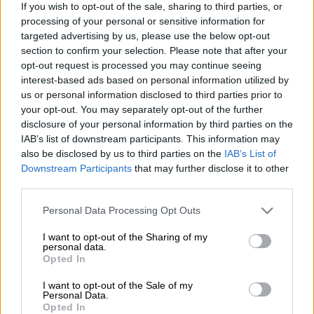
If you wish to opt-out of the sale, sharing to third parties, or
processing of your personal or sensitive information for
targeted advertising by us, please use the below opt-out
Προσθέστε το ΕΘΝΟΣ στη Google
section to confirm your selection. Please note that after your
opt-out request is processed you may continue seeing
interest-based ads based on personal information utilized by
Ξανά στην Ελλάδα
βρίσκεται ο πρώην
us or personal information disclosed to third parties prior to
πρωθυπουργός της Βρετανίας,
Μπόρις
your opt-out. You may separately opt-out of the further
Τζόνσον
, ο οποίος έχει ιδιαίτερη «αδυναμία»
disclosure of your personal information by third parties on the
IAB’s list of downstream participants. This information may
στη χώρα μας και ταξιδεύει συχνά σε αυτή.
also be disclosed by us to third parties on the
IAB’s List of
Αυτή τη φορά, επισκέπτεται τα
Καλάβρυτα
.
Downstream Participants
that may further disclose it to other
third parties.
Ο Μπόρις Τζόνσον, ειδικότερα, βρίσκεται
Please note that this website/app uses one or more Google
στα Καλάβρυτα για
τριήμερη παραμονή
.
Personal Data Processing Opt Outs
services and may gather and store information including but
Έφτασε το μεσημέρι της Παρασκευής και το
not limited to your visit or usage behaviour. You may click to
I want to opt-out of the Sharing of my
βράδυ της ίδιας ημέρας παραβρέθηκε σε
personal data.
grant or deny consent to Google and its third-party tags to
Opted In
δείπνο
μαζί με φίλους σε μία από τις πιο
use your data for below specified purposes in below Google
γνωστές
ταβέρνες
της περιοχής.
consent section.
I want to opt-out of the Sale of my
Personal Data.
Opted In
Μάλιστα, ο πρώην πρωθυπουργός της