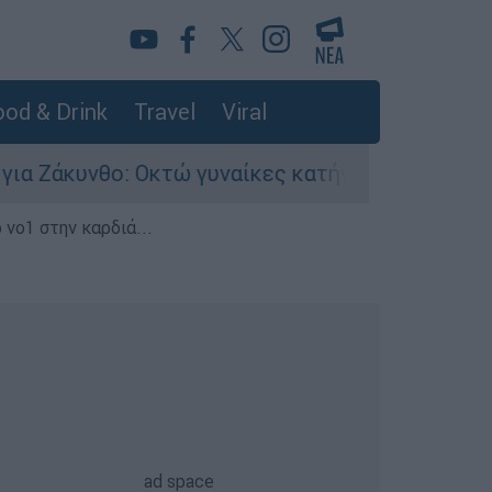
od & Drink
Travel
Viral
κτώ γυναίκες κατήγγειλαν βιασμό σε 20 μέρες
 νο1 στην καρδιά...