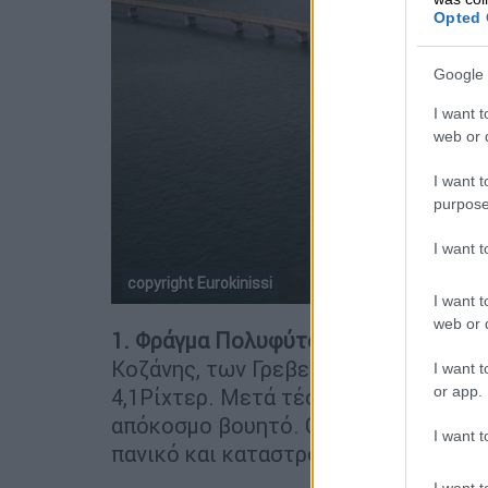
Opted 
Google 
I want t
web or d
I want t
purpose
I want 
copyright Eurokinissi
I want t
web or d
1. Φράγμα Πολυφύτου
: Στις 13 Μαΐου
Κοζάνης, των Γρεβενών και των γύρ
I want t
or app.
4,1Ρίχτερ. Μετά τέσσερα λεπτά η γη 
απόκοσμο βουητό. Ο κύριος σεισμός, 
I want t
πανικό και καταστροφές.
I want t