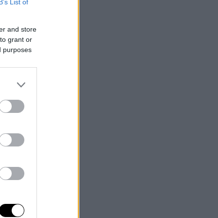
B’s List of
er and store
to grant or
ed purposes