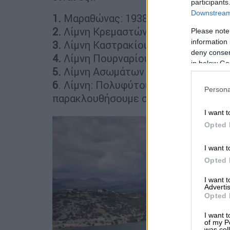
participants
Downstream 
1.
Μαραθώνας: 1938 – 5,7 βαθμοί
2.
Λίμνη Κρεμαστών Αιτωλοακαρνανίας
Please note
information 
3.
Λίμνη Καστρακίου Αιτωλοακαρνανία
deny consent
4.
Λίμνη Πουρναρίου Άρτας – Αράχθου
in below Go
5.
Λίμνη Ασωμάτων Βέροιας: 1984 – 5
6
. Λίμνη: Πολυφύτου Κοζάνης – Αλιάκ
Persona
παρακλουθήσουμε στην ιστορία τους
I want t
Opted 
I want t
Opted 
I want 
Advertis
Opted 
I want t
of my P
was col