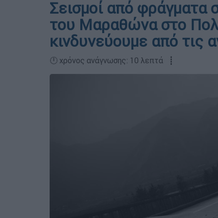
Σεισμοί από φράγματα σ
του Μαραθώνα στο Πολ
κινδυνεύουμε από τις 
🕛 χρόνος ανάγνωσης: 10 λεπτά ┋