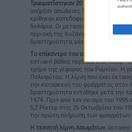
Τραυματίστηκαν 20 άνθρωποι
, άλλοι
authenti
υπήρξαν απώλειες ζωής. Από τα 49.8
κρίθηκαν κατεδαφιστέα και η καταστ
δολάρια. Οι μετασεισμοί συνέχισαν τ
περιοχή της Κοζάνης μέχρι τότε χαρ
δραστηριότητα, μέχρι τον σεισμό το 
Το επίκεντρο του σεισμού
εντοπίστη
εστιακό βάθος περίπου στα 15χλμ· το
τμήμα της γέφυρας του Ρυμνίου. Η γέ
Πολυφύτου. Η λίμνη που έχει έκταση
την κατασκευή του φράγματος στον 
δραστηριότητα εντάθηκε μετά την λ
1974. Πριν από τον σεισμο του 1995 
5,2 Ρίχτερ στις 25 Οκτωβρίου του 19
την πρώτη πλήρωση των φραγμάτων 
Η τεχνητή λίμνη Ασωμάτων
, έκτασης