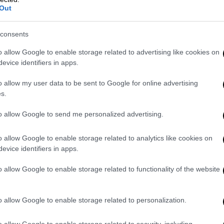
Out
consents
o allow Google to enable storage related to advertising like cookies on
evice identifiers in apps.
o allow my user data to be sent to Google for online advertising
s.
to allow Google to send me personalized advertising.
o allow Google to enable storage related to analytics like cookies on
evice identifiers in apps.
 του 1995, στις 11.43 οι κάτοικοι της
ω περιοχών ένοιωσαν τον προσεισμό των
o allow Google to enable storage related to functionality of the website
άρχισε να τρέμει, έπειτα από ένα δυνατό,
που είχε μέγεθος 6,6 Ρίχτερ, προκάλεσε
o allow Google to enable storage related to personalization.
o allow Google to enable storage related to security, including