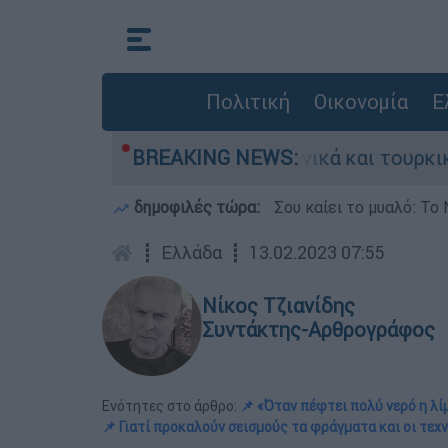
Πολιτική
Οικονομία
Ε
 ανάμεσα σε ελληνικά και τουρκικά F-16
BREAKING NEWS:
δημοφιλές τώρα:
Σου καίει το μυαλό: Το 
┋
Ελλάδα
┋
13.02.2023 07:55
Νίκος Τζιανίδης
Συντάκτης-Αρθρογράφος
Ενότητες στο άρθρο:
📌 «Όταν πέφτει πολύ νερό η λί
📌 Γιατί προκαλούν σεισμούς τα φράγματα και οι τεχν