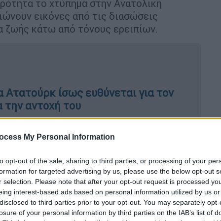
ιρότητα το χτύπημα στην Ανατολική
ειώνουν εικόνες από τις διασώσεις
α ζωής κάτω από τόνους ερειπίων.
α Ατατούρκ ίσως ευθύνεται για τον
α την αντοχή του
ocess My Personal Information
 στην πιθανότητα της πρόκλησης του
to opt-out of the sale, sharing to third parties, or processing of your per
Φράγμα Ατατούρκ
. Σήμερα θα ανατρέξουμε
formation for targeted advertising by us, please use the below opt-out s
κών φραγμάτων και θα θυμηθούμε τους
r selection. Please note that after your opt-out request is processed y
eing interest-based ads based on personal information utilized by us or
disclosed to third parties prior to your opt-out. You may separately opt-
 από ανθρώπινη δραστηριότητα στην Ελλάδα
losure of your personal information by third parties on the IAB’s list of