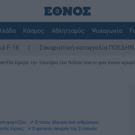
λλάδα
Κόσμος
Αθλητισμός
Ψυχαγωγία
Fo
Σοκαριστική καταγγελία ΠΟΕΔΗΝ για Ζάκυνθο: Ο
Netflix έφερε την ταινιάρα του Νόλαν που οι φαν έχουν κρυφό
μνη φορτίζει»
📌 Ο τόπος άδειασε από ανθρώπους
ητές λίμνες;
📌 Ο φονικός σεισμός της Σιτσουάν