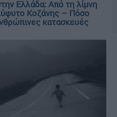
την Ελλάδα: Από τη λίμνη
ύφυτο Κοζάνης – Πόσο
ανθρώπινες κατασκευές