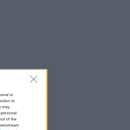
sonal or
ection to
ou may
 personal
out of the
 downstream