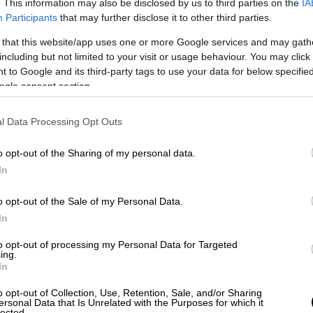
. This information may also be disclosed by us to third parties on the
IA
Participants
that may further disclose it to other third parties.
 – Ευρυτανίας: 1966 – 6,2 βαθμοί
 that this website/app uses one or more Google services and may gath
including but not limited to your visit or usage behaviour. You may click 
ς – Αχελώου: 1969 – 4,6 βαθμοί
 to Google and its third-party tags to use your data for below specifi
: 1981 – 5,6 βαθμοί
ogle consent section.
,4 βαθμοί
μονα: 1995 – 6,5 βαθμοί. Αλλά ας
l Data Processing Opt Outs
 αναλυτικά:
o opt-out of the Sharing of my personal data.
In
o opt-out of the Sale of my Personal Data.
In
to opt-out of processing my Personal Data for Targeted
ing.
In
o opt-out of Collection, Use, Retention, Sale, and/or Sharing
ersonal Data that Is Unrelated with the Purposes for which it
lected.