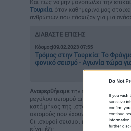
Και πώς να μην μονοπωλεί την επικα
Τουρκία
, όταν καθημερινά μας στοιχ
ανθρώπων που πάσχιζαν για μια ανάσ
ΔΙΑΒΑΣΤΕ ΕΠΙΣΗΣ
Κόσμος
|
09.02.2023 07:55
Τρόμος στην Τουρκία: Το Φράγμ
φονικό σεισμό - Αγωνία τώρα γι
Do Not Pr
Αναφερθήκαμε
την περασμένη Πέμπτη
If you wish 
μεγάλου σεισμού από το κολοσσιαίο
sensitive in
κατά μήκος της ιστορίας των ελληνι
confirm you
σεισμούς που έχουν δώσει.
continue se
information 
Οι ισχυροί σεισμοί που προκλήθηκαν
further disc
είναι έξι: