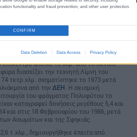
 σοβαρά κι άλλοι ελαφρά και ευτυχώς δεν
cation functionality and fraud prevention, and other user protection.
00 κτίρια της ευρύτερης περιοχής τα 9.500
ροφή εκτιμήθηκε σε 450 εκατομμύρια
ον μακάβριο χορό τους επί 2 χρόνια. Η
CONFIRM
ακτηριζόταν από χαμηλή σεισμική
1995.
Data Deletion
Data Access
Privacy Policy
κε κοντά στο όρος Βούρινος και είχε
 επίκεντρο απείχε 15 χλμ. από το δυτικό
φυρα διασχίζει την τεχνητή Λίμνη του
 74 τετρ.χλμ. σχηματίστηκε το 1973 μετά
Αλιάκμονα από την
ΔΕΗ
. Η σεισμική
ειτουργία του φράγματος Πολυφύτου το
είχαν καταγραφεί δονήσεις μεγέθους 5,4 και
84 και στις 18 Φεβρουαρίου του 1986, μετά
των Ασωμάτων και της Σφηκιάς.
 2,6 τ.χλμ., δημιουργήθηκε έπειτα από