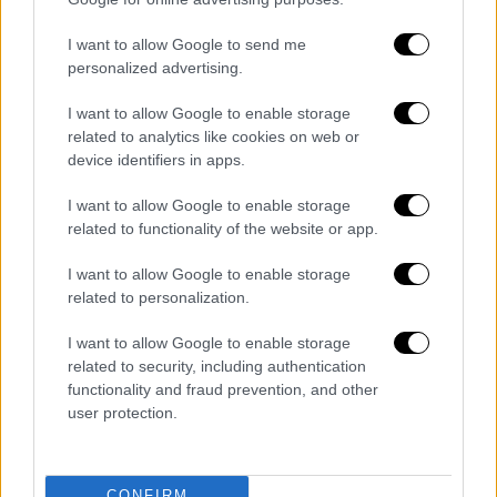
Καραμανλή και οι εκπλήξεις των
ψηφοδελτίων - Αντίστροφη μέτρηση για
I want to allow Google to send me
ανακοινώσεις από ΝΔ
personalized advertising.
Στρεπτόκοκκος: Ποια τα συμπτώματα -
I want to allow Google to enable storage
«Σοβαρές συνέπειες αν δεν
related to analytics like cookies on web or
αντιμετωπιστεί εγκαίρως», λέει
device identifiers in apps.
παιδίατρος στο ethnos.gr
Ο Γιακούμπ Γιάνκτο χειροκροτήθηκε
I want to allow Google to enable storage
related to functionality of the website or app.
μετά το coming out αλλά περιμένει και
δύσκολες στιγμές: «Ο κόσμος του
I want to allow Google to enable storage
ποδοσφαίρου είναι ομοφοβικός»
related to personalization.
Εξωδικαστικός: Τι προβλέπει η
I want to allow Google to enable storage
τροπολογία για τους λόγους απόρριψης
related to security, including authentication
των ρυθμίσεων, τις ενήμερες οφειλές
functionality and fraud prevention, and other
και τις προθεσμίες
user protection.
Διαβάστε ακόμη
CONFIRM