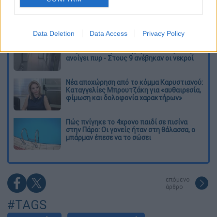
Συνελήφθησαν δύο μέλη μαφίας στο
Παλαιό Φάληρο - Οι εκβιασμοί, οι
ξυλοδαρμοί και τα προσωνύμια «πίτμπουλ»
και «μπουλντόγκ»
Data Deletion
Data Access
Privacy Policy
Βίντεο-σοκ από το μακελειό σε σχολείο
στην Ταϊλάνδη: Η στιγμή που ο 14χρονος
ανοίγει πυρ - Στους 9 ανέβηκαν οι νεκροί
Νέα αποχώρηση από το κόμμα Καρυστιανού:
Καταγγελίες Μπρουτζάκη για «αυθαιρεσία,
φίμωση και δολοφονία χαρακτήρων»
Πώς πνίγηκε το 4χρονο παιδί σε πισίνα
στην Πάρο: Οι γονείς ήταν στη θάλασσα, ο
μπάρμαν έπεσε να το σώσει
επόμενο
άρθρο
#TAGS