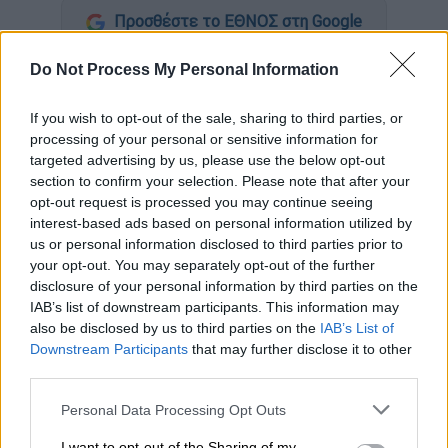
Προσθέστε το ΕΘΝΟΣ στη Google
Do Not Process My Personal Information
Πυροβολισμούς
από αγνώστους δέχτηκε,
λίγο πριν από τα μεσάνυχτα, άνδρας σε
If you wish to opt-out of the sale, sharing to third parties, or
καφετέρια με
ναργιλέδες
στη
Νέα Ιωνία.
processing of your personal or sensitive information for
targeted advertising by us, please use the below opt-out
Ο άνδρας δέχτηκε 6 πυροβολισμούς,
section to confirm your selection. Please note that after your
τραυματίστηκε στον ώμο και μεταφέρθηκε
opt-out request is processed you may continue seeing
στο
νοσοκομείο ΚΑΤ
όπου λίγες ώρες
interest-based ads based on personal information utilized by
αργότερα εξέπνευσε.
us or personal information disclosed to third parties prior to
your opt-out. You may separately opt-out of the further
Στο σημείο της επίθεσης βρέθηκαν έξι
disclosure of your personal information by third parties on the
IAB’s list of downstream participants. This information may
κάλυκες.
also be disclosed by us to third parties on the
IAB’s List of
Downstream Participants
that may further disclose it to other
Η αστυνομία έχει εξαπολύσει
third parties.
ανθρωποκυνηγητό
για τον εντοπισμό των
Please note that this website/app uses one or more Google
δραστών, ενώ διεξάγει έρευνες για τα αίτια
Personal Data Processing Opt Outs
services and may gather and store information including but
του περιστατικού,
που φαίνεται να είναι
not limited to your visit or usage behaviour. You may click to
I want to opt-out of the Sharing of my