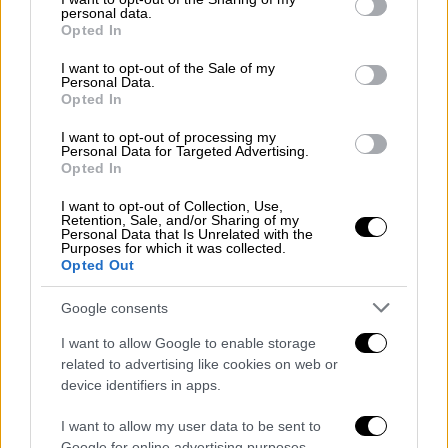
ξεκαθάρισμα λογαριασμών.
personal data.
grant or deny consent to Google and its third-party tags to
Opted In
use your data for below specified purposes in below Google
consent section.
I want to opt-out of the Sale of my
Personal Data.
Opted In
I want to opt-out of processing my
Personal Data for Targeted Advertising.
Opted In
video
I want to opt-out of Collection, Use,
Retention, Sale, and/or Sharing of my
Personal Data that Is Unrelated with the
Purposes for which it was collected.
Opted Out
ΟΛΕΣ ΟΙ ΕΙΔΗΣΕΙΣ
Google consents
I want to allow Google to enable storage
Νέα Ιωνία: Νεκρός άνδρας από
related to advertising like cookies on web or
πυροβολισμούς σε καφετέρια με
device identifiers in apps.
ναργιλέδες - Έξι κάλυκες στο σημείο
Το παρασκήνιο της αποχώρησης
I want to allow my user data to be sent to
Google for online advertising purposes.