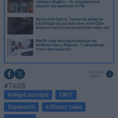
τέσσερις βόμβες» - Οι τρομοκρατικές
απειλές που ερεύνησε το FBI
Φρίκη στην Κρήτη: Τουρίστας μπήκε σε
κατάστημα και ρώτησε πόσο «κοστίζει»
ανήλικο κορίτσι για να ασελγήσει πάνω του
Marfin: «Δεν έχω καμία σχέση με την
επίθεση» λέει η 46χρονη - Τι αποκάλυψε
στους αστυνομικούς
επόμενο
άρθρο
#TAGS
Καθαρά Δευτέρα
ΕΦΕΤ
Σαρακοστή
ειδήσεις τώρα