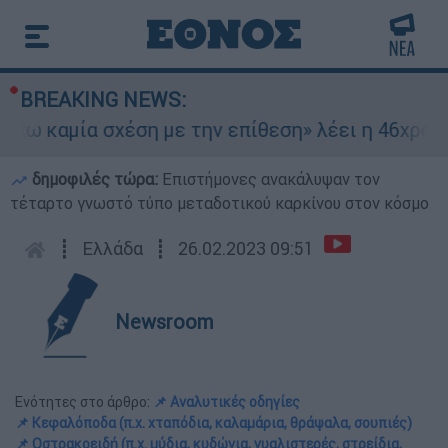
BREAKING NEWS:
καμία σχέση με την επίθεση» λέει η 46χρονη - Τ
δημοφιλές τώρα:
Επιστήμονες ανακάλυψαν τον
τέταρτο γνωστό τύπο μεταδοτικού καρκίνου στον κόσμο
┋
Ελλάδα
┋
26.02.2023 09:51
Newsroom
Ενότητες στο άρθρο:
📌 Αναλυτικές οδηγίες
📌 Κεφαλόποδα (π.χ. χταπόδια, καλαμάρια, θράψαλα, σουπιές)
📌 Οστρακοειδή (π.χ. μύδια, κυδώνια, γυαλιστερές, στρείδια,