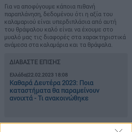
Για να αποφύγουμε κάποια πιθανή
παραπλάνηση, δεδομένου ότι η αξία του
καλαμαριού είναι υπερδιπλάσια από αυτή
του θράψαλου καλό είναι να έχουμε στο
μυαλό μας τις διαφορές στα χαρακτηριστικά
ανάμεσα στα καλαμάρια και τα θράψαλα.
ΔΙΑΒΑΣΤΕ ΕΠΙΣΗΣ
Ελλάδα
|
22.02.2023 18:08
Καθαρά Δευτέρα 2023: Ποια
καταστήματα θα παραμείνουν
ανοιχτά - Τι ανακοινώθηκε
Υπάρχει μια χαρακτηριστική μορφολογική