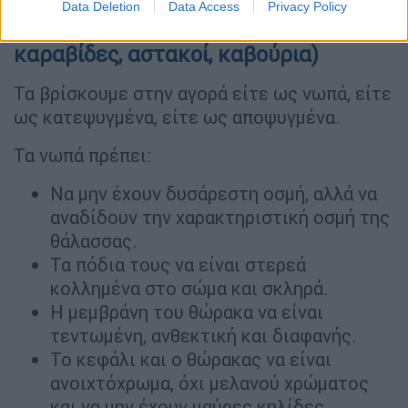
Data Deletion
Data Access
Privacy Policy
Μαλακόστρακα (π.χ. γαρίδες,
καραβίδες, αστακοί, καβούρια)
Τα βρίσκουμε στην αγορά είτε ως νωπά, είτε
ως κατεψυγμένα, είτε ως αποψυγμένα.
Τα νωπά πρέπει:
Να μην έχουν δυσάρεστη οσμή, αλλά να
αναδίδουν την χαρακτηριστική οσμή της
θάλασσας.
Τα πόδια τους να είναι στερεά
κολλημένα στο σώμα και σκληρά.
Η μεμβράνη του θώρακα να είναι
τεντωμένη, ανθεκτική και διαφανής.
Το κεφάλι και ο θώρακας να είναι
ανοιχτόχρωμα, όχι μελανού χρώματος
και να μην έχουν μαύρες κηλίδες.