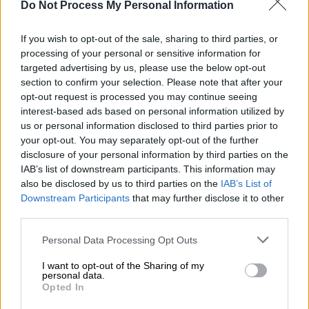
διαφορά ανάμεσα στα καλαμάρια και τα
Do Not Process My Personal Information
θράψαλα: στη μορφή του πτερυγίου τους. Τα
καλαμάρια έχουν ένα ρομβοειδές πτερύγιο
If you wish to opt-out of the sale, sharing to third parties, or
processing of your personal or sensitive information for
που εκτείνεται στο μεγαλύτερο μήκος του
targeted advertising by us, please use the below opt-out
σώματός τους, ενώ το πτερύγιο στα
section to confirm your selection. Please note that after your
θράψαλα είναι τριγωνικού σχήματος και πιο
opt-out request is processed you may continue seeing
πεπλατυσμένο. Όταν τα δύο είδη εκτίθενται
interest-based ads based on personal information utilized by
us or personal information disclosed to third parties prior to
νωπά πάνω στον πάγο είναι εύκολη η
your opt-out. You may separately opt-out of the further
διάκρισή τους, γιατί τα θράψαλα διαθέτουν
disclosure of your personal information by third parties on the
δέκα πλοκάμια παρόμοιου μήκους, ενώ τα
IAB’s list of downstream participants. This information may
καλαμάρια έχουν δύο χαρακτηριστικά
also be disclosed by us to third parties on the
IAB’s List of
Downstream Participants
that may further disclose it to other
πλοκάμια πιο επιμήκη σε σχέση με τα
third parties.
υπόλοιπα οκτώ.
Please note that this website/app uses one or more Google
Personal Data Processing Opt Outs
Τα κατεψυγμένα (συσκευασμένα ή χύμα)
services and may gather and store information including but
κεφαλόποδα δεν πρέπει να πωλούνται με
not limited to your visit or usage behaviour. You may click to
I want to opt-out of the Sharing of my
personal data.
grant or deny consent to Google and its third-party tags to
αλλοιωμένη χροιά, ενώ συνήθως
Opted In
use your data for below specified purposes in below Google
καλύπτονται από ένα στρώμα πάγου. Μετά