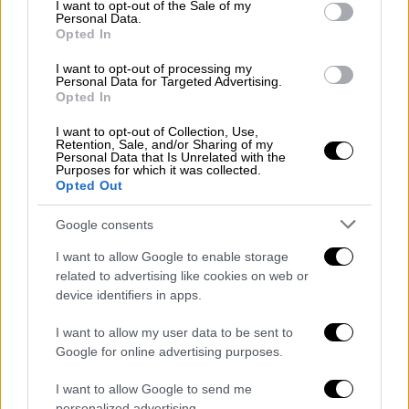
consent section.
I want to opt-out of the Sale of my
την απόψυξη το περιεχόμενο πρέπει να έχει
Personal Data.
Opted In
το χρώμα και την οσμή του νωπού
προϊόντος.
I want to opt-out of processing my
Personal Data for Targeted Advertising.
Opted In
Τα αποψυγμένα αλιεύματα κατά την πώλησή
τους, πρέπει υποχρεωτικά να έχουν εμφανή
I want to opt-out of Collection, Use,
Retention, Sale, and/or Sharing of my
ένδειξη της αποψυγμένης κατάστασής τους,
Personal Data that Is Unrelated with the
στην ενδεικτική πινακίδα πώλησης, εκτός
Purposes for which it was collected.
Opted Out
από τις ενδείξεις στη συσκευασία τους.
Google consents
Οστρακοειδή (π.χ. μύδια, κυδώνια,
γυαλιστερές, στρείδια, αχιβάδες,
I want to allow Google to enable storage
related to advertising like cookies on web or
χτένια)
device identifiers in apps.
Εφόσον πωλούνται με κέλυφος θα πρέπει να
I want to allow my user data to be sent to
είναι ζωντανά και αυτό φαίνεται από:
Google for online advertising purposes.
Τα κελύφη που πρέπει να είναι κλειστά
I want to allow Google to send me
personalized advertising.