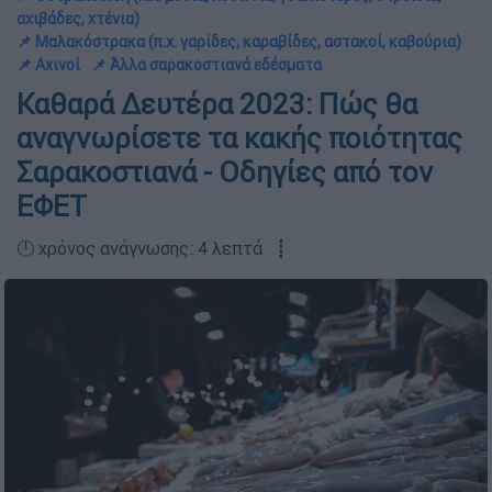
αχιβάδες, χτένια)
📌 Μαλακόστρακα (π.χ. γαρίδες, καραβίδες, αστακοί, καβούρια)
📌 Αχινοί
📌 Άλλα σαρακοστιανά εδέσματα
Καθαρά Δευτέρα 2023: Πώς θα
αναγνωρίσετε τα κακής ποιότητας
Σαρακοστιανά - Οδηγίες από τον
ΕΦΕΤ
🕛 χρόνος ανάγνωσης: 4 λεπτά ┋