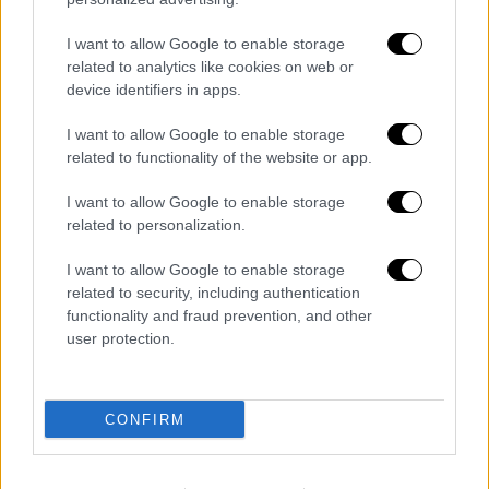
και να ανοίγουν πολύ δύσκολα ή αν είναι
μερικώς ανοιχτά με την ελάχιστη πίεση
I want to allow Google to enable storage
πάνω στο κέλυφός τους να κλείνουν
related to analytics like cookies on web or
μόνα τους ερμητικά.
device identifiers in apps.
Το περιεχόμενο που πρέπει να είναι
I want to allow Google to enable storage
υγρό, καθαρό και άοσμο.
related to functionality of the website or app.
Τη σάρκα που πρέπει να είναι υγρή, γερά
προσκολλημένη στο κέλυφος (με
I want to allow Google to enable storage
related to personalization.
τσίμπημα καρφίτσας ή με λίγες
σταγόνες λεμονιού να προκαλείται
I want to allow Google to enable storage
συστολή του σώματος).
related to security, including authentication
functionality and fraud prevention, and other
Όσον αφορά τα αποφλοιωμένα μύδια που
user protection.
πωλούνται πάνω σε πάγο, θα πρέπει η σάρκα
τους να είναι γυαλιστερή, συνεκτική και να
αναδίδει μυρωδιά θάλασσας. Τα μύδια
CONFIRM
πωλούνται επίσης και κατεψυγμένα με
κέλυφος ή χωρίς κελύφη.